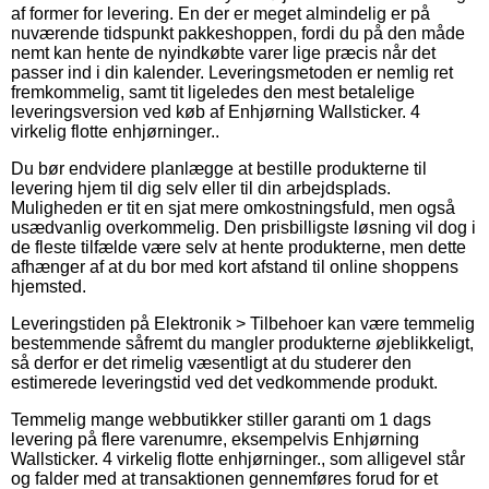
af former for levering. En der er meget almindelig er på
nuværende tidspunkt pakkeshoppen, fordi du på den måde
nemt kan hente de nyindkøbte varer lige præcis når det
passer ind i din kalender. Leveringsmetoden er nemlig ret
fremkommelig, samt tit ligeledes den mest betalelige
leveringsversion ved køb af Enhjørning Wallsticker. 4
virkelig flotte enhjørninger..
Du bør endvidere planlægge at bestille produkterne til
levering hjem til dig selv eller til din arbejdsplads.
Muligheden er tit en sjat mere omkostningsfuld, men også
usædvanlig overkommelig. Den prisbilligste løsning vil dog i
de fleste tilfælde være selv at hente produkterne, men dette
afhænger af at du bor med kort afstand til online shoppens
hjemsted.
Leveringstiden på Elektronik > Tilbehoer kan være temmelig
bestemmende såfremt du mangler produkterne øjeblikkeligt,
så derfor er det rimelig væsentligt at du studerer den
estimerede leveringstid ved det vedkommende produkt.
Temmelig mange webbutikker stiller garanti om 1 dags
levering på flere varenumre, eksempelvis Enhjørning
Wallsticker. 4 virkelig flotte enhjørninger., som alligevel står
og falder med at transaktionen gennemføres forud for et