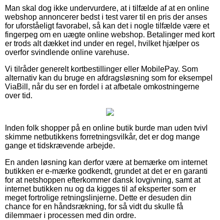
Man skal dog ikke undervurdere, at i tilfælde af at en online
webshop annoncerer bedst i test varer til en pris der anses
for uforståeligt favorabel, så kan det i nogle tilfælde være et
fingerpeg om en uægte online webshop. Betalinger med kort
er trods alt dækket ind under en regel, hvilket hjælper os
overfor svindlende online varehuse.
Vi tilråder generelt kortbestillinger eller MobilePay. Som
alternativ kan du bruge en afdragsløsning som for eksempel
ViaBill, når du ser en fordel i at afbetale omkostningerne
over tid.
Inden folk shopper på en online butik burde man uden tvivl
skimme netbutikkens forretningsvilkår, det er dog mange
gange et tidskrævende arbejde.
En anden løsning kan derfor være at bemærke om internet
butikken er e-mærke godkendt, grundet at det er en garanti
for at netshoppen efterkommer dansk lovgivning, samt at
internet butikken nu og da kigges til af eksperter som er
meget fortrolige retningslinjerne. Dette er desuden din
chance for en håndsrækning, for så vidt du skulle få
dilemmaer i processen med din ordre.