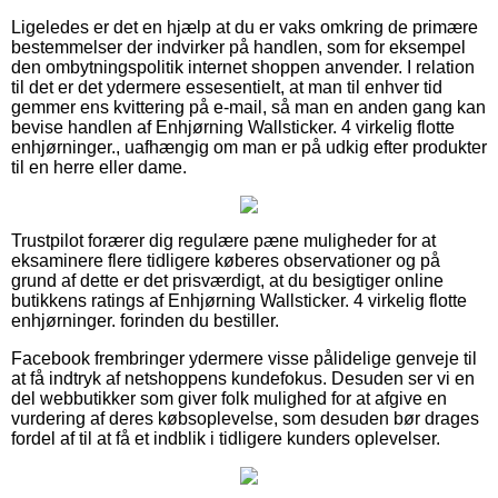
Ligeledes er det en hjælp at du er vaks omkring de primære
bestemmelser der indvirker på handlen, som for eksempel
den ombytningspolitik internet shoppen anvender. I relation
til det er det ydermere essesentielt, at man til enhver tid
gemmer ens kvittering på e-mail, så man en anden gang kan
bevise handlen af Enhjørning Wallsticker. 4 virkelig flotte
enhjørninger., uafhængig om man er på udkig efter produkter
til en herre eller dame.
Trustpilot forærer dig regulære pæne muligheder for at
eksaminere flere tidligere køberes observationer og på
grund af dette er det prisværdigt, at du besigtiger online
butikkens ratings af Enhjørning Wallsticker. 4 virkelig flotte
enhjørninger. forinden du bestiller.
Facebook frembringer ydermere visse pålidelige genveje til
at få indtryk af netshoppens kundefokus. Desuden ser vi en
del webbutikker som giver folk mulighed for at afgive en
vurdering af deres købsoplevelse, som desuden bør drages
fordel af til at få et indblik i tidligere kunders oplevelser.