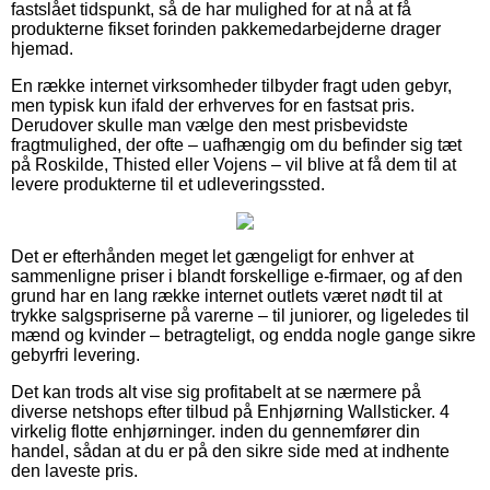
fastslået tidspunkt, så de har mulighed for at nå at få
produkterne fikset forinden pakkemedarbejderne drager
hjemad.
En række internet virksomheder tilbyder fragt uden gebyr,
men typisk kun ifald der erhverves for en fastsat pris.
Derudover skulle man vælge den mest prisbevidste
fragtmulighed, der ofte – uafhængig om du befinder sig tæt
på Roskilde, Thisted eller Vojens – vil blive at få dem til at
levere produkterne til et udleveringssted.
Det er efterhånden meget let gængeligt for enhver at
sammenligne priser i blandt forskellige e-firmaer, og af den
grund har en lang række internet outlets været nødt til at
trykke salgspriserne på varerne – til juniorer, og ligeledes til
mænd og kvinder – betragteligt, og endda nogle gange sikre
gebyrfri levering.
Det kan trods alt vise sig profitabelt at se nærmere på
diverse netshops efter tilbud på Enhjørning Wallsticker. 4
virkelig flotte enhjørninger. inden du gennemfører din
handel, sådan at du er på den sikre side med at indhente
den laveste pris.