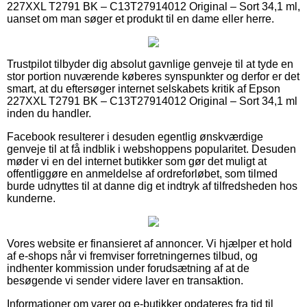
227XXL T2791 BK – C13T27914012 Original – Sort 34,1 ml,
uanset om man søger et produkt til en dame eller herre.
Trustpilot tilbyder dig absolut gavnlige genveje til at tyde en
stor portion nuværende køberes synspunkter og derfor er det
smart, at du eftersøger internet selskabets kritik af Epson
227XXL T2791 BK – C13T27914012 Original – Sort 34,1 ml
inden du handler.
Facebook resulterer i desuden egentlig ønskværdige
genveje til at få indblik i webshoppens popularitet. Desuden
møder vi en del internet butikker som gør det muligt at
offentliggøre en anmeldelse af ordreforløbet, som tilmed
burde udnyttes til at danne dig et indtryk af tilfredsheden hos
kunderne.
Vores website er finansieret af annoncer. Vi hjælper et hold
af e-shops når vi fremviser forretningernes tilbud, og
indhenter kommission under forudsætning af at de
besøgende vi sender videre laver en transaktion.
Informationer om varer og e-butikker opdateres fra tid til