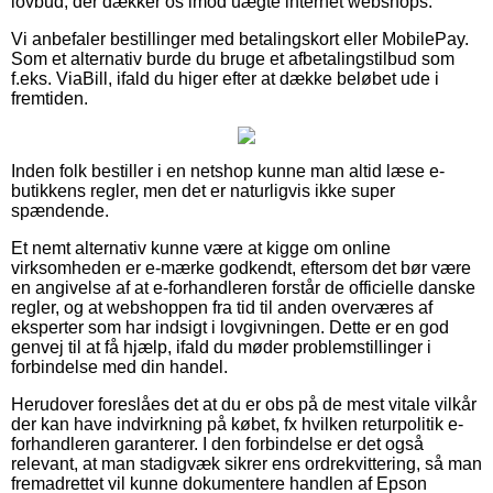
lovbud, der dækker os imod uægte internet webshops.
Vi anbefaler bestillinger med betalingskort eller MobilePay.
Som et alternativ burde du bruge et afbetalingstilbud som
f.eks. ViaBill, ifald du higer efter at dække beløbet ude i
fremtiden.
Inden folk bestiller i en netshop kunne man altid læse e-
butikkens regler, men det er naturligvis ikke super
spændende.
Et nemt alternativ kunne være at kigge om online
virksomheden er e-mærke godkendt, eftersom det bør være
en angivelse af at e-forhandleren forstår de officielle danske
regler, og at webshoppen fra tid til anden overværes af
eksperter som har indsigt i lovgivningen. Dette er en god
genvej til at få hjælp, ifald du møder problemstillinger i
forbindelse med din handel.
Herudover foreslåes det at du er obs på de mest vitale vilkår
der kan have indvirkning på købet, fx hvilken returpolitik e-
forhandleren garanterer. I den forbindelse er det også
relevant, at man stadigvæk sikrer ens ordrekvittering, så man
fremadrettet vil kunne dokumentere handlen af Epson