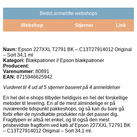
Bedst anmeldte webshops
Webshop
Stjerner
Link
Navn:
Epson 227XXL T2791 BK – C13T27914012 Original
– Sort 34,1 ml
Kategori:
Blækpatroner // Epson blækpatroner
Producent:
Varenummer:
80891
EAN:
8715946625942
Vurderet til
4
ud af 5 stjerner baseret på
4
anmeldelser
En hel del e-shops tilbyder heldigvis en hel del forskellige
metoder til levering. En af de mest almindelige er på
nuværende tidspunkt pakkeshops, og så kan du bare gå
forbi efter de nyindkøbte produkter når det passer dig.
Fragttypen er altså ret enkel, og tit også den mest
prisbevidste fragtform ved køb af Epson 227XXL T2791 BK
– C13T27914012 Original – Sort 34,1 ml.