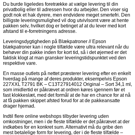
Du burde ligeledes foretrække at vælge levering til din
privatbolig eller til adressen hvor du arbejder. Den viser sig
godt nok et hak dyrere, men endvidere meget smertefri. Den
billigste leveringsmulighed vil dog utvivlsomt være at hente
pakken selv, hvilket dog er betinget af at du lever med kort
afstand til e-forretningens adresse.
Leveringsdygtigheden på Blækpatroner // Epson
blækpatroner kan i nogle tilfælde være ultra relevant når du
behøver din pakke inden for kort tid, så i det øjemed er det
faktisk klogt at man gransker leveringstidspunktet ved den
respektive vare.
En masse outlets på nettet præsterer levering efter en enkelt
hverdag på mange af deres produkter, eksempelvis Epson
227XXL T2791 BK – C13T27914012 Original – Sort 34,1 ml,
som imidlertid er påkrævet at ordren køres igennem før et
fast klokkeslæt, med det formål at de har en chance for at nå
at få pakken skippet afsted forud for at de pakkeansatte
drager hjemad.
Indtil flere online webshops tilbyder levering uden
omkostninger, men i de fleste tilfælde er det påkrævet at der
indkøbes for en konkret sum. Alternativt må du gribe den
mest betalelige form for levering, der i de fleste tilfælde –