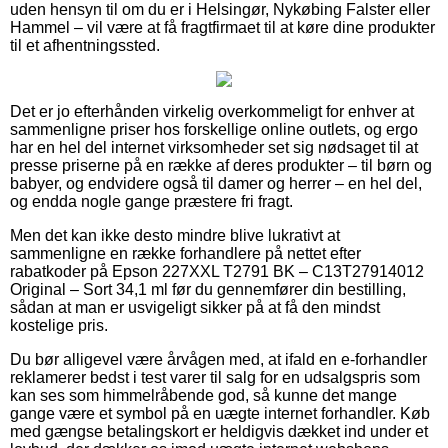
uden hensyn til om du er i Helsingør, Nykøbing Falster eller
Hammel – vil være at få fragtfirmaet til at køre dine produkter
til et afhentningssted.
Det er jo efterhånden virkelig overkommeligt for enhver at
sammenligne priser hos forskellige online outlets, og ergo
har en hel del internet virksomheder set sig nødsaget til at
presse priserne på en række af deres produkter – til børn og
babyer, og endvidere også til damer og herrer – en hel del,
og endda nogle gange præstere fri fragt.
Men det kan ikke desto mindre blive lukrativt at
sammenligne en række forhandlere på nettet efter
rabatkoder på Epson 227XXL T2791 BK – C13T27914012
Original – Sort 34,1 ml før du gennemfører din bestilling,
sådan at man er usvigeligt sikker på at få den mindst
kostelige pris.
Du bør alligevel være årvågen med, at ifald en e-forhandler
reklamerer bedst i test varer til salg for en udsalgspris som
kan ses som himmelråbende god, så kunne det mange
gange være et symbol på en uægte internet forhandler. Køb
med gængse betalingskort er heldigvis dækket ind under et