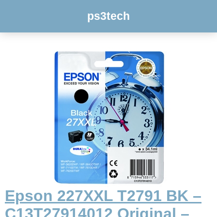
ps3tech
Epson 227XXL T2791 BK –
C13T27914012 Original –