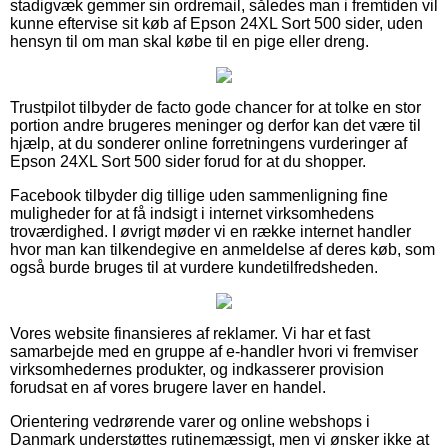
stadigvæk gemmer sin ordremail, således man i fremtiden vil
kunne eftervise sit køb af Epson 24XL Sort 500 sider, uden
hensyn til om man skal købe til en pige eller dreng.
Trustpilot tilbyder de facto gode chancer for at tolke en stor
portion andre brugeres meninger og derfor kan det være til
hjælp, at du sonderer online forretningens vurderinger af
Epson 24XL Sort 500 sider forud for at du shopper.
Facebook tilbyder dig tillige uden sammenligning fine
muligheder for at få indsigt i internet virksomhedens
troværdighed. I øvrigt møder vi en række internet handler
hvor man kan tilkendegive en anmeldelse af deres køb, som
også burde bruges til at vurdere kundetilfredsheden.
Vores website finansieres af reklamer. Vi har et fast
samarbejde med en gruppe af e-handler hvori vi fremviser
virksomhedernes produkter, og indkasserer provision
forudsat en af vores brugere laver en handel.
Orientering vedrørende varer og online webshops i
Danmark understøttes rutinemæssigt, men vi ønsker ikke at