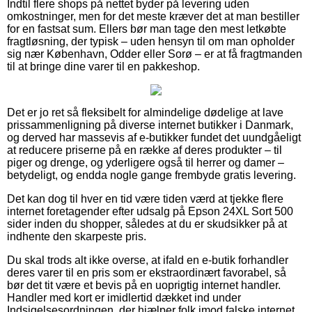
Indtil flere shops på nettet byder på levering uden
omkostninger, men for det meste kræver det at man bestiller
for en fastsat sum. Ellers bør man tage den mest letkøbte
fragtløsning, der typisk – uden hensyn til om man opholder
sig nær København, Odder eller Sorø – er at få fragtmanden
til at bringe dine varer til en pakkeshop.
Det er jo ret så fleksibelt for almindelige dødelige at lave
prissammenligning på diverse internet butikker i Danmark,
og derved har massevis af e-butikker fundet det uundgåeligt
at reducere priserne på en række af deres produkter – til
piger og drenge, og yderligere også til herrer og damer –
betydeligt, og endda nogle gange frembyde gratis levering.
Det kan dog til hver en tid være tiden værd at tjekke flere
internet foretagender efter udsalg på Epson 24XL Sort 500
sider inden du shopper, således at du er skudsikker på at
indhente den skarpeste pris.
Du skal trods alt ikke overse, at ifald en e-butik forhandler
deres varer til en pris som er ekstraordinært favorabel, så
bør det tit være et bevis på en uoprigtig internet handler.
Handler med kort er imidlertid dækket ind under
Indsigelsesordningen, der hjælper folk imod falske internet