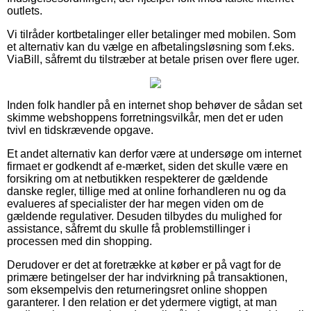
outlets.
Vi tilråder kortbetalinger eller betalinger med mobilen. Som
et alternativ kan du vælge en afbetalingsløsning som f.eks.
ViaBill, såfremt du tilstræber at betale prisen over flere uger.
Inden folk handler på en internet shop behøver de sådan set
skimme webshoppens forretningsvilkår, men det er uden
tvivl en tidskrævende opgave.
Et andet alternativ kan derfor være at undersøge om internet
firmaet er godkendt af e-mærket, siden det skulle være en
forsikring om at netbutikken respekterer de gældende
danske regler, tillige med at online forhandleren nu og da
evalueres af specialister der har megen viden om de
gældende regulativer. Desuden tilbydes du mulighed for
assistance, såfremt du skulle få problemstillinger i
processen med din shopping.
Derudover er det at foretrække at køber er på vagt for de
primære betingelser der har indvirkning på transaktionen,
som eksempelvis den returneringsret online shoppen
garanterer. I den relation er det ydermere vigtigt, at man