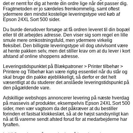
det er nemt for dig at hente din ordre lige når det passer dig.
Fragtmetoden er jo særdeles fremkommelig, samt oftest
ydermere den mindst kostelige leveringstype ved køb af
Epson 24XL Sort 500 sider.
Du burde derudover forsøge at få ordren leveret til din bopæl
eller til dit arbejdes adresse. Den viser sig som regel en lille
smule mere omkostningsfuld, men ydermere virkelig
fleksibel. Den billigste leveringstype vil dog utvivlsomt være
at hente pakken selv, men det stiller krav om at du lever i kort
afstand af online shoppens adresse.
Leveringstidspunktet på Blækpatroner > Printer tilbehør >
Printere og Tilbehør kan være rigtig essentiel når du står og
skal bruge din pakke øjeblikkeligt, så derfor er det helt
væsentligt at du studerer det anslåede leveringstidspunkt på
den pågældende vare.
Adskillige webshops annoncerer levering på næste hverdag
på massevis af produkter, eksempelvis Epson 24XL Sort 500
sider, men vær vagtsom da det påkræver at du bestiller
forinden et fastsat klokkeslæt, så at de højst sandsynligt kan
nå at få varerne sendt afsted forud for at medarbejderne har
fyraften.