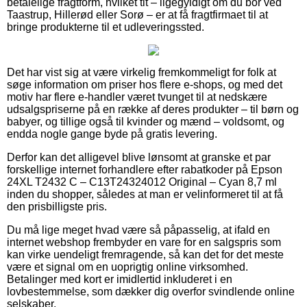
betalelige fragtform, hvilket tit – ligegyldigt om du bor ved
Taastrup, Hillerød eller Sorø – er at få fragtfirmaet til at
bringe produkterne til et udleveringssted.
Det har vist sig at være virkelig fremkommeligt for folk at
søge information om priser hos flere e-shops, og med det
motiv har flere e-handler været tvunget til at nedskære
udsalgspriserne på en række af deres produkter – til børn og
babyer, og tillige også til kvinder og mænd – voldsomt, og
endda nogle gange byde på gratis levering.
Derfor kan det alligevel blive lønsomt at granske et par
forskellige internet forhandlere efter rabatkoder på Epson
24XL T2432 C – C13T24324012 Original – Cyan 8,7 ml
inden du shopper, således at man er velinformeret til at få
den prisbilligste pris.
Du må lige meget hvad være så påpasselig, at ifald en
internet webshop frembyder en vare for en salgspris som
kan virke uendeligt fremragende, så kan det for det meste
være et signal om en uoprigtig online virksomhed.
Betalinger med kort er imidlertid inkluderet i en
lovbestemmelse, som dækker dig overfor svindlende online
selskaber.