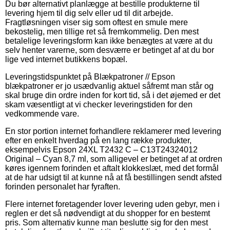
Du bør alternativt planlægge at bestille produkterne til
levering hjem til dig selv eller ud til dit arbejde.
Fragtløsningen viser sig som oftest en smule mere
bekostelig, men tillige ret så fremkommelig. Den mest
betalelige leveringsform kan ikke benægtes at være at du
selv henter varerne, som desværre er betinget af at du bor
lige ved internet butikkens bopæl.
Leveringstidspunktet på Blækpatroner // Epson
blækpatroner er jo usædvanlig aktuel såfremt man står og
skal bruge din ordre inden for kort tid, så i det øjemed er det
skam væsentligt at vi checker leveringstiden for den
vedkommende vare.
En stor portion internet forhandlere reklamerer med levering
efter en enkelt hverdag på en lang række produkter,
eksempelvis Epson 24XL T2432 C – C13T24324012
Original – Cyan 8,7 ml, som alligevel er betinget af at ordren
køres igennem forinden et aftalt klokkeslæt, med det formål
at de har udsigt til at kunne nå at få bestillingen sendt afsted
forinden personalet har fyraften.
Flere internet foretagender lover levering uden gebyr, men i
reglen er det så nødvendigt at du shopper for en bestemt
pris. Som alternativ kunne man beslutte sig for den mest