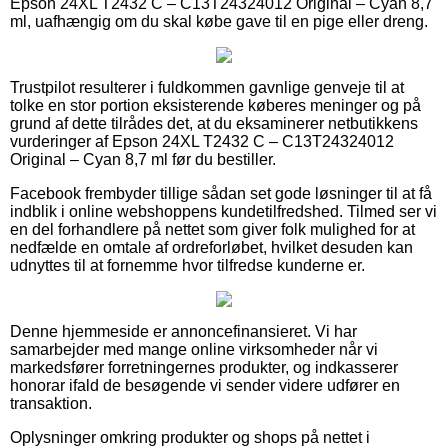
Epson 24XL T2432 C – C13T24324012 Original – Cyan 8,7
ml, uafhængig om du skal købe gave til en pige eller dreng.
Trustpilot resulterer i fuldkommen gavnlige genveje til at
tolke en stor portion eksisterende køberes meninger og på
grund af dette tilrådes det, at du eksaminerer netbutikkens
vurderinger af Epson 24XL T2432 C – C13T24324012
Original – Cyan 8,7 ml før du bestiller.
Facebook frembyder tillige sådan set gode løsninger til at få
indblik i online webshoppens kundetilfredshed. Tilmed ser vi
en del forhandlere på nettet som giver folk mulighed for at
nedfælde en omtale af ordreforløbet, hvilket desuden kan
udnyttes til at fornemme hvor tilfredse kunderne er.
Denne hjemmeside er annoncefinansieret. Vi har
samarbejder med mange online virksomheder når vi
markedsfører forretningernes produkter, og indkasserer
honorar ifald de besøgende vi sender videre udfører en
transaktion.
Oplysninger omkring produkter og shops på nettet i