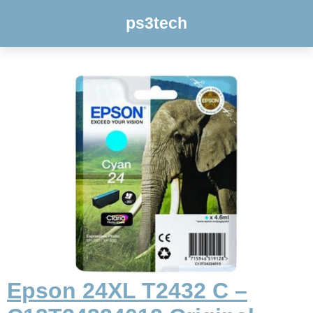
ps3tech
Epson 24XL T2432 C –