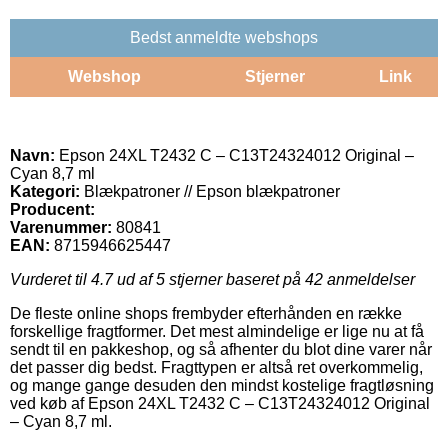
Bedst anmeldte webshops
Webshop
Stjerner
Link
Navn:
Epson 24XL T2432 C – C13T24324012 Original –
Cyan 8,7 ml
Kategori:
Blækpatroner // Epson blækpatroner
Producent:
Varenummer:
80841
EAN:
8715946625447
Vurderet til
4.7
ud af 5 stjerner baseret på
42
anmeldelser
De fleste online shops frembyder efterhånden en række
forskellige fragtformer. Det mest almindelige er lige nu at få
sendt til en pakkeshop, og så afhenter du blot dine varer når
det passer dig bedst. Fragttypen er altså ret overkommelig,
og mange gange desuden den mindst kostelige fragtløsning
ved køb af Epson 24XL T2432 C – C13T24324012 Original
– Cyan 8,7 ml.