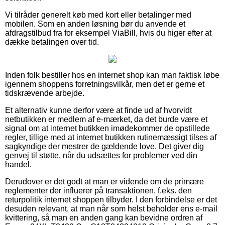
Vi tilråder generelt køb med kort eller betalinger med
mobilen. Som en anden løsning bør du anvende et
afdragstilbud fra for eksempel ViaBill, hvis du higer efter at
dække betalingen over tid.
Inden folk bestiller hos en internet shop kan man faktisk løbe
igennem shoppens forretningsvilkår, men det er gerne et
tidskrævende arbejde.
Et alternativ kunne derfor være at finde ud af hvorvidt
netbutikken er medlem af e-mærket, da det burde være et
signal om at internet butikken imødekommer de opstillede
regler, tillige med at internet butikken rutinemæssigt tilses af
sagkyndige der mestrer de gældende love. Det giver dig
genvej til støtte, når du udsættes for problemer ved din
handel.
Derudover er det godt at man er vidende om de primære
reglementer der influerer på transaktionen, f.eks. den
returpolitik internet shoppen tilbyder. I den forbindelse er det
desuden relevant, at man når som helst beholder ens e-mail
kvittering, så man en anden gang kan bevidne ordren af