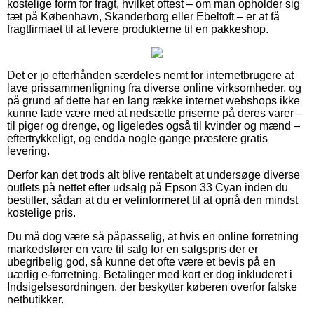
kostelige form for fragt, hvilket oftest – om man opholder sig
tæt på København, Skanderborg eller Ebeltoft – er at få
fragtfirmaet til at levere produkterne til en pakkeshop.
Det er jo efterhånden særdeles nemt for internetbrugere at
lave prissammenligning fra diverse online virksomheder, og
på grund af dette har en lang række internet webshops ikke
kunne lade være med at nedsætte priserne på deres varer –
til piger og drenge, og ligeledes også til kvinder og mænd –
eftertrykkeligt, og endda nogle gange præstere gratis
levering.
Derfor kan det trods alt blive rentabelt at undersøge diverse
outlets på nettet efter udsalg på Epson 33 Cyan inden du
bestiller, sådan at du er velinformeret til at opnå den mindst
kostelige pris.
Du må dog være så påpasselig, at hvis en online forretning
markedsfører en vare til salg for en salgspris der er
ubegribelig god, så kunne det ofte være et bevis på en
uærlig e-forretning. Betalinger med kort er dog inkluderet i
Indsigelsesordningen, der beskytter køberen overfor falske
netbutikker.