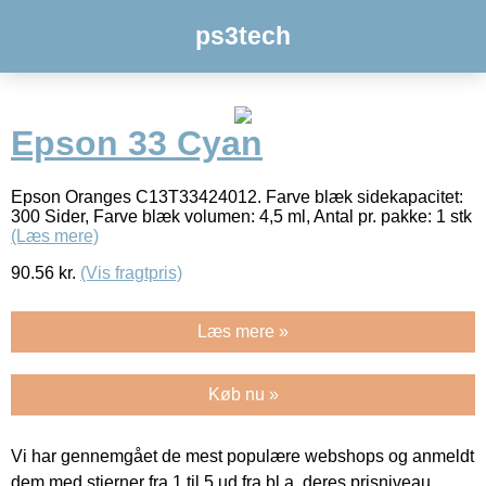
ps3tech
Epson 33 Cyan
Epson Oranges C13T33424012. Farve blæk sidekapacitet:
300 Sider, Farve blæk volumen: 4,5 ml, Antal pr. pakke: 1 stk
(Læs mere)
90.56
kr.
(Vis fragtpris)
Læs mere »
Køb nu »
Vi har gennemgået de mest populære webshops og anmeldt
dem med stjerner fra 1 til 5 ud fra bl.a. deres prisniveau,