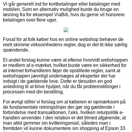
Vi går generelt ind for kortbetalinger eller betalinger med
mobilen. Som en alternativ mulighed burde du bruge en
løsning fra for eksempel ViaBill, hvis du gerne vil honorere
betalingen over flere uger.
Forud for at folk køber hos en online webshop behøver de
reelt skimme virksomhedens regler, dog er det tit ikke særlig
spændende.
Et andet forslag kunne være at efterse hvorvidt webshoppen
er medlem af e-mærket, hvilket burde være en sikkerhed for
at internet forhandleren føjer de opstillede regler, samt at
webshoppen jævnligt undersøges af eksperter der har
indsigt i de gældende love. Dette er desuden en god
anledning til at blive hjulpet, når du får problemstillinger i
processen med din bestilling.
For øvrigt stiller vi forslag om at køberen er opmærksom på
de fundamentale retningslinjer der gør sig gældende i
forbindelse med transaktionen, f.eks. hvilken returpolitik e-
handlen anvender. I den relation er det tilmed afgørende, at
man altid gemmer sin kvitteringsmail, således man i
fremtiden vil kunne dokumentere sin shopping af Epson 33