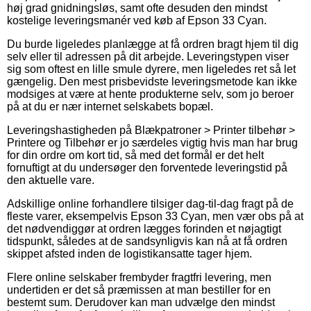
høj grad gnidningsløs, samt ofte desuden den mindst
kostelige leveringsmanér ved køb af Epson 33 Cyan.
Du burde ligeledes planlægge at få ordren bragt hjem til dig
selv eller til adressen på dit arbejde. Leveringstypen viser
sig som oftest en lille smule dyrere, men ligeledes ret så let
gængelig. Den mest prisbevidste leveringsmetode kan ikke
modsiges at være at hente produkterne selv, som jo beroer
på at du er nær internet selskabets bopæl.
Leveringshastigheden på Blækpatroner > Printer tilbehør >
Printere og Tilbehør er jo særdeles vigtig hvis man har brug
for din ordre om kort tid, så med det formål er det helt
fornuftigt at du undersøger den forventede leveringstid på
den aktuelle vare.
Adskillige online forhandlere tilsiger dag-til-dag fragt på de
fleste varer, eksempelvis Epson 33 Cyan, men vær obs på at
det nødvendiggør at ordren lægges forinden et nøjagtigt
tidspunkt, således at de sandsynligvis kan nå at få ordren
skippet afsted inden de logistikansatte tager hjem.
Flere online selskaber frembyder fragtfri levering, men
undertiden er det så præmissen at man bestiller for en
bestemt sum. Derudover kan man udvælge den mindst