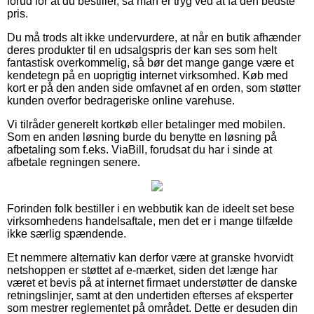
forud for at du bestiller, så man er tryg ved at få den bedste
pris.
Du må trods alt ikke undervurdere, at når en butik afhænder
deres produkter til en udsalgspris der kan ses som helt
fantastisk overkommelig, så bør det mange gange være et
kendetegn på en uoprigtig internet virksomhed. Køb med
kort er på den anden side omfavnet af en orden, som støtter
kunden overfor bedrageriske online varehuse.
Vi tilråder generelt kortkøb eller betalinger med mobilen.
Som en anden løsning burde du benytte en løsning på
afbetaling som f.eks. ViaBill, forudsat du har i sinde at
afbetale regningen senere.
Forinden folk bestiller i en webbutik kan de ideelt set bese
virksomhedens handelsaftale, men det er i mange tilfælde
ikke særlig spændende.
Et nemmere alternativ kan derfor være at granske hvorvidt
netshoppen er støttet af e-mærket, siden det længe har
været et bevis på at internet firmaet understøtter de danske
retningslinjer, samt at den undertiden efterses af eksperter
som mestrer reglementet på området. Dette er desuden din