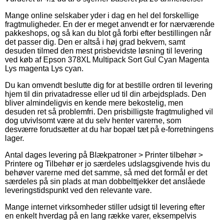
Mange online selskaber yder i dag en hel del forskellige
fragtmuligheder. En der er meget anvendt er for nærværende
pakkeshops, og så kan du blot gå forbi efter bestillingen når
det passer dig. Den er altså i høj grad bekvem, samt
desuden tilmed den mest prisbevidste løsning til levering
ved køb af Epson 378XL Multipack Sort Gul Cyan Magenta
Lys magenta Lys cyan.
Du kan omvendt beslutte dig for at bestille ordren til levering
hjem til din privatadresse eller ud til din arbejdsplads. Den
bliver almindeligvis en kende mere bekostelig, men
desuden ret så problemfri. Den prisbilligste fragtmulighed vil
dog utvivlsomt være at du selv henter varerne, som
desværre forudsætter at du har bopæl tæt på e-forretningens
lager.
Antal dages levering på Blækpatroner > Printer tilbehør >
Printere og Tilbehør er jo særdeles udslagsgivende hvis du
behøver varerne med det samme, så med det formål er det
særdeles på sin plads at man dobbelttjekker det anslåede
leveringstidspunkt ved den relevante vare.
Mange internet virksomheder stiller udsigt til levering efter
en enkelt hverdag på en lang række varer, eksempelvis