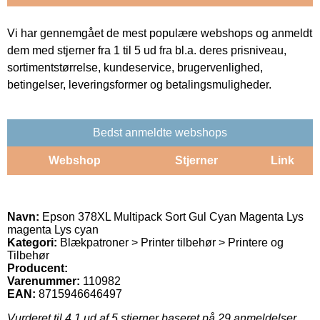
Vi har gennemgået de mest populære webshops og anmeldt
dem med stjerner fra 1 til 5 ud fra bl.a. deres prisniveau,
sortimentstørrelse, kundeservice, brugervenlighed,
betingelser, leveringsformer og betalingsmuligheder.
Bedst anmeldte webshops
Webshop
Stjerner
Link
Navn:
Epson 378XL Multipack Sort Gul Cyan Magenta Lys
magenta Lys cyan
Kategori:
Blækpatroner > Printer tilbehør > Printere og
Tilbehør
Producent:
Varenummer:
110982
EAN:
8715946646497
Vurderet til
4.1
ud af 5 stjerner baseret på
29
anmeldelser