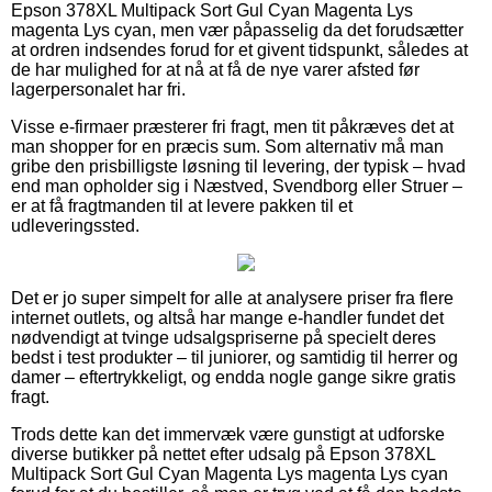
Epson 378XL Multipack Sort Gul Cyan Magenta Lys
magenta Lys cyan, men vær påpasselig da det forudsætter
at ordren indsendes forud for et givent tidspunkt, således at
de har mulighed for at nå at få de nye varer afsted før
lagerpersonalet har fri.
Visse e-firmaer præsterer fri fragt, men tit påkræves det at
man shopper for en præcis sum. Som alternativ må man
gribe den prisbilligste løsning til levering, der typisk – hvad
end man opholder sig i Næstved, Svendborg eller Struer –
er at få fragtmanden til at levere pakken til et
udleveringssted.
Det er jo super simpelt for alle at analysere priser fra flere
internet outlets, og altså har mange e-handler fundet det
nødvendigt at tvinge udsalgspriserne på specielt deres
bedst i test produkter – til juniorer, og samtidig til herrer og
damer – eftertrykkeligt, og endda nogle gange sikre gratis
fragt.
Trods dette kan det immervæk være gunstigt at udforske
diverse butikker på nettet efter udsalg på Epson 378XL
Multipack Sort Gul Cyan Magenta Lys magenta Lys cyan