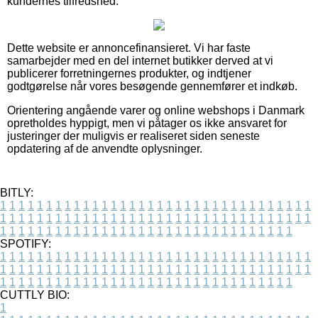
kundernes tilfredshed.
Dette website er annoncefinansieret. Vi har faste
samarbejder med en del internet butikker derved at vi
publicerer forretningernes produkter, og indtjener
godtgørelse når vores besøgende gennemfører et indkøb.
Orientering angående varer og online webshops i Danmark
opretholdes hyppigt, men vi påtager os ikke ansvaret for
justeringer der muligvis er realiseret siden seneste
opdatering af de anvendte oplysninger.
BITLY:
1
1
1
1
1
1
1
1
1
1
1
1
1
1
1
1
1
1
1
1
1
1
1
1
1
1
1
1
1
1
1
1
1
1
1
1
1
1
1
1
1
1
1
1
1
1
1
1
1
1
1
1
1
1
1
1
1
1
1
1
1
1
1
1
1
1
1
1
1
1
1
1
1
1
1
1
1
1
1
1
1
1
1
1
1
1
1
1
1
1
1
1
1
1
1
1
1
1
1
1
SPOTIFY:
1
1
1
1
1
1
1
1
1
1
1
1
1
1
1
1
1
1
1
1
1
1
1
1
1
1
1
1
1
1
1
1
1
1
1
1
1
1
1
1
1
1
1
1
1
1
1
1
1
1
1
1
1
1
1
1
1
1
1
1
1
1
1
1
1
1
1
1
1
1
1
1
1
1
1
1
1
1
1
1
1
1
1
1
1
1
1
1
1
1
1
1
1
1
1
1
1
1
1
1
CUTTLY BIO:
1