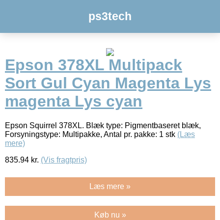
ps3tech
Epson 378XL Multipack
Sort Gul Cyan Magenta Lys
magenta Lys cyan
Epson Squirrel 378XL. Blæk type: Pigmentbaseret blæk,
Forsyningstype: Multipakke, Antal pr. pakke: 1 stk
(Læs
mere)
835.94
kr.
(Vis fragtpris)
Læs mere »
Køb nu »