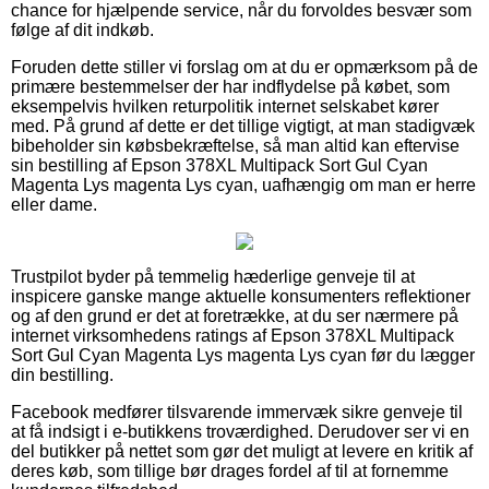
chance for hjælpende service, når du forvoldes besvær som
følge af dit indkøb.
Foruden dette stiller vi forslag om at du er opmærksom på de
primære bestemmelser der har indflydelse på købet, som
eksempelvis hvilken returpolitik internet selskabet kører
med. På grund af dette er det tillige vigtigt, at man stadigvæk
bibeholder sin købsbekræftelse, så man altid kan eftervise
sin bestilling af Epson 378XL Multipack Sort Gul Cyan
Magenta Lys magenta Lys cyan, uafhængig om man er herre
eller dame.
Trustpilot byder på temmelig hæderlige genveje til at
inspicere ganske mange aktuelle konsumenters reflektioner
og af den grund er det at foretrække, at du ser nærmere på
internet virksomhedens ratings af Epson 378XL Multipack
Sort Gul Cyan Magenta Lys magenta Lys cyan før du lægger
din bestilling.
Facebook medfører tilsvarende immervæk sikre genveje til
at få indsigt i e-butikkens troværdighed. Derudover ser vi en
del butikker på nettet som gør det muligt at levere en kritik af
deres køb, som tillige bør drages fordel af til at fornemme