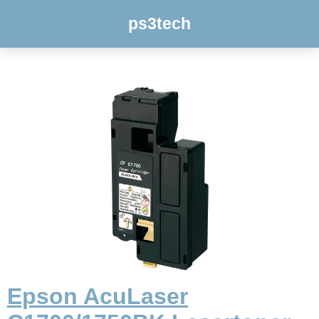
ps3tech
Epson AcuLaser