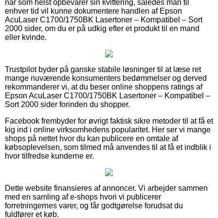
når som helst opbevarer sin kvittering, således man til
enhver tid vil kunne dokumentere handlen af Epson
AcuLaser C1700/1750BK Lasertoner – Kompatibel – Sort
2000 sider, om du er på udkig efter et produkt til en mand
eller kvinde.
Trustpilot byder på ganske stabile løsninger til at læse ret
mange nuværende konsumenters bedømmelser og derved
rekommanderer vi, at du beser online shoppens ratings af
Epson AcuLaser C1700/1750BK Lasertoner – Kompatibel –
Sort 2000 sider forinden du shopper.
Facebook frembyder for øvrigt faktisk sikre metoder til at få et
kig ind i online virksomhedens popularitet. Her ser vi mange
shops på nettet hvor du kan publicere en omtale af
købsoplevelsen, som tilmed må anvendes til at få et indblik i
hvor tilfredse kunderne er.
Dette website finansieres af annoncer. Vi arbejder sammen
med en samling af e-shops hvori vi publicerer
forretningernes varer, og får godtgørelse forudsat du
fuldfører et køb.