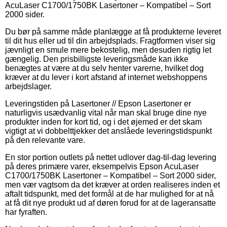
AcuLaser C1700/1750BK Lasertoner – Kompatibel – Sort
2000 sider.
Du bør på samme måde planlægge at få produkterne leveret
til dit hus eller ud til din arbejdsplads. Fragtformen viser sig
jævnligt en smule mere bekostelig, men desuden rigtig let
gængelig. Den prisbilligste leveringsmåde kan ikke
benægtes at være at du selv henter varerne, hvilket dog
kræver at du lever i kort afstand af internet webshoppens
arbejdslager.
Leveringstiden på Lasertoner // Epson Lasertoner er
naturligvis usædvanlig vital når man skal bruge dine nye
produkter inden for kort tid, og i det øjemed er det skam
vigtigt at vi dobbelttjekker det anslåede leveringstidspunkt
på den relevante vare.
En stor portion outlets på nettet udlover dag-til-dag levering
på deres primære varer, eksempelvis Epson AcuLaser
C1700/1750BK Lasertoner – Kompatibel – Sort 2000 sider,
men vær vagtsom da det kræver at orden realiseres inden et
aftalt tidspunkt, med det formål at de har mulighed for at nå
at få dit nye produkt ud af døren forud for at de lageransatte
har fyraften.