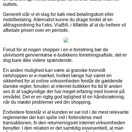
outlets.
Generelt slår vi et slag for køb med betalingskort eller
mobilbetaling. Alternativt kunne du drage fordel af en
afdragsordning fra f.eks. ViaBill, i tilfælde af at du hellere vil
afbetale prisen over en periode.
Forud for at nogen shopper i en e-forretning bør de
utvivlsomt gennemlæse e-butikkens forretningsaftale, det er
dog bare ikke videre spændende.
En anden mulighed kan være at granske hvorvidt
netshoppen er e-mærket, hvilket længe har været en
sikkerhed for at online virksomheden forstår de gældende
danske regler, foruden at internet butikken fra tid til anden
ses til af sagkyndige der har meget erfaring med lovene på
området. Det er en rigtig god lejlighed til en håndsrækning,
når du møder problemer ved din shopping.
Endvidere foreslår vi at kunden er sat ind i de mest relevante
reglementer der kan spille ind i forbindelse med
transaktionen, fx den returneringsret internet virksomheden
benytter. I den relation er det samtidig essesentielt, at man