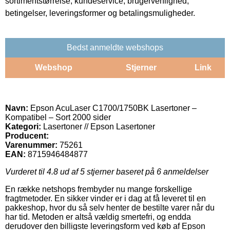
sortimentstørrelse, kundeservice, brugervenlighed,
betingelser, leveringsformer og betalingsmuligheder.
Bedst anmeldte webshops
Webshop
Stjerner
Link
Navn:
Epson AcuLaser C1700/1750BK Lasertoner –
Kompatibel – Sort 2000 sider
Kategori:
Lasertoner // Epson Lasertoner
Producent:
Varenummer:
75261
EAN:
8715946484877
Vurderet til
4.8
ud af 5 stjerner baseret på
6
anmeldelser
En række netshops frembyder nu mange forskellige
fragtmetoder. En sikker vinder er i dag at få leveret til en
pakkeshop, hvor du så selv henter de bestilte varer når du
har tid. Metoden er altså vældig smertefri, og endda
derudover den billigste leveringsform ved køb af Epson