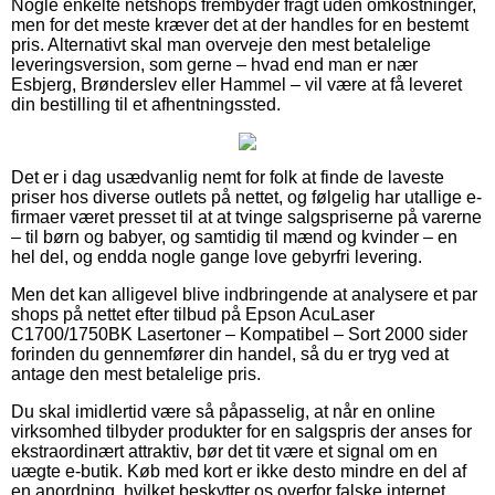
Nogle enkelte netshops frembyder fragt uden omkostninger,
men for det meste kræver det at der handles for en bestemt
pris. Alternativt skal man overveje den mest betalelige
leveringsversion, som gerne – hvad end man er nær
Esbjerg, Brønderslev eller Hammel – vil være at få leveret
din bestilling til et afhentningssted.
Det er i dag usædvanlig nemt for folk at finde de laveste
priser hos diverse outlets på nettet, og følgelig har utallige e-
firmaer været presset til at at tvinge salgspriserne på varerne
– til børn og babyer, og samtidig til mænd og kvinder – en
hel del, og endda nogle gange love gebyrfri levering.
Men det kan alligevel blive indbringende at analysere et par
shops på nettet efter tilbud på Epson AcuLaser
C1700/1750BK Lasertoner – Kompatibel – Sort 2000 sider
forinden du gennemfører din handel, så du er tryg ved at
antage den mest betalelige pris.
Du skal imidlertid være så påpasselig, at når en online
virksomhed tilbyder produkter for en salgspris der anses for
ekstraordinært attraktiv, bør det tit være et signal om en
uægte e-butik. Køb med kort er ikke desto mindre en del af
en anordning, hvilket beskytter os overfor falske internet