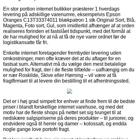
En stor portion internet butikker præsterer 1 hverdags
levering på adskillige varenumre, eksempelvis Epson
Oranges C13T33374011 blækpatron 1 stk Original Sort, Blå,
Magenta, Foto sort, Gul, som imidlertid afhænger af at orden
realiseres forinden et fastslået tidspunkt, med det formål at
de har mulighed for at nå at få de nye varer ordnet før de
logistikansatte får fri.
Enkelte internet foretagender frembyder levering uden
omkostninger, men ofte kræver det at du aftager for en
fastsat sum. Alternativt må du vælge den mest betalelige
mulighed for fragt, der i de fleste tilfælde – uafhængig om du
er nær Roskilde, Skive eller Hørning – vil være at få
fragtfirmaet til at levere din bestilling til et afhentningssted.
Det er i høj grad simpelt for enhver at finde frem til de bedste
priser i blandt forskellige internet varehuse, og med det
motiv har de fleste shops på nettet set sig tvunget til at
nedskære salgspriserne på deres produkter – til juniorer, og
endvidere også til herrer og damer – kolossalt, og endda
nogle gange love portofri fragt.