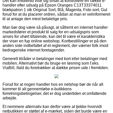
Det kan imidlertid vise sig smart at kontrollere en række e-
handler efter udsalg på Epson Oranges C13T33374011
blækpatron 1 stk Original Sort, Blå, Magenta, Foto sort, Gul
forud for at du placerer ordren, sådan at man er velinformeret
til at antage den mest betalelige pris.
Man bør dog være så påvagt, at såfremt en internet handler
markedsfører et produkt til salg for en udsalgspris som
anses for uhørt tiltalende, kan det tit være et karakteristika
der viser en fup online webshop. Kortbestillinger er på den
anden side indbefattet af et reglement, der værner folk imod
bedrageriske internet foretagender.
Generelt tilråder vi betalinger med kort eller betalinger med
mobilen. Alternativt bør du bruge en løsning som f.eks.
ViaBill, ifald du foretrækker at dække prisen ude i fremtiden.
Forud for at nogen handler hos en netshop bør de når alt
kommer til alt gennemløbe e-butikkens
forretningsbetingelser, det er dog undertiden et omfattende
arbejde.
Et nemmere alternativ kan derfor være at tjekke hvorvidt
netbutikken er støttet af e-mærket, siden det burde være en