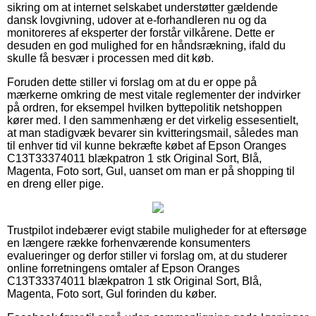
sikring om at internet selskabet understøtter gældende
dansk lovgivning, udover at e-forhandleren nu og da
monitoreres af eksperter der forstår vilkårene. Dette er
desuden en god mulighed for en håndsrækning, ifald du
skulle få besvær i processen med dit køb.
Foruden dette stiller vi forslag om at du er oppe på
mærkerne omkring de mest vitale reglementer der indvirker
på ordren, for eksempel hvilken byttepolitik netshoppen
kører med. I den sammenhæng er det virkelig essesentielt,
at man stadigvæk bevarer sin kvitteringsmail, således man
til enhver tid vil kunne bekræfte købet af Epson Oranges
C13T33374011 blækpatron 1 stk Original Sort, Blå,
Magenta, Foto sort, Gul, uanset om man er på shopping til
en dreng eller pige.
Trustpilot indebærer evigt stabile muligheder for at eftersøge
en længere række forhenværende konsumenters
evalueringer og derfor stiller vi forslag om, at du studerer
online forretningens omtaler af Epson Oranges
C13T33374011 blækpatron 1 stk Original Sort, Blå,
Magenta, Foto sort, Gul forinden du køber.