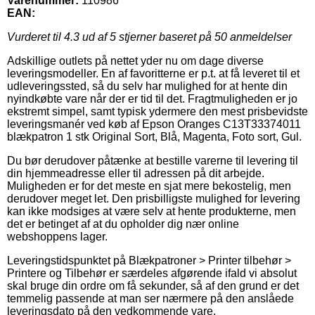
Varenummer:
110986
EAN:
Vurderet til
4.3
ud af 5 stjerner baseret på
50
anmeldelser
Adskillige outlets på nettet yder nu om dage diverse
leveringsmodeller. En af favoritterne er p.t. at få leveret til et
udleveringssted, så du selv har mulighed for at hente din
nyindkøbte vare når der er tid til det. Fragtmuligheden er jo
ekstremt simpel, samt typisk ydermere den mest prisbevidste
leveringsmanér ved køb af Epson Oranges C13T33374011
blækpatron 1 stk Original Sort, Blå, Magenta, Foto sort, Gul.
Du bør derudover påtænke at bestille varerne til levering til
din hjemmeadresse eller til adressen på dit arbejde.
Muligheden er for det meste en sjat mere bekostelig, men
derudover meget let. Den prisbilligste mulighed for levering
kan ikke modsiges at være selv at hente produkterne, men
det er betinget af at du opholder dig nær online
webshoppens lager.
Leveringstidspunktet på Blækpatroner > Printer tilbehør >
Printere og Tilbehør er særdeles afgørende ifald vi absolut
skal bruge din ordre om få sekunder, så af den grund er det
temmelig passende at man ser nærmere på den anslåede
leveringsdato på den vedkommende vare.