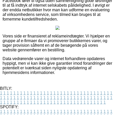
Facebook fører til også uden sammenligning gode løsninger
til at få indtryk af internet selskabets pålidelighed. I øvrigt er
der endda netbutikker hvor man kan udforme en evaluering
af virksomhedens service, som tilmed kan bruges til at
fornemme kundetilfredsheden.
Vores side er finansieret af reklameindtægter. Vi hjælper en
gruppe af e-firmaer da vi promoverer butikkernes varer, og
tager provision såfremt en af de besøgende på vores
website gennemfører en bestilling.
Data vedrørende varer og internet forhandlere opdateres
hyppigt, men vi kan ikke give garantier imod forandringer der
potentielt er iværksat siden nyligste opdatering af
hjemmesidens informationer.
BITLY:
1
1
1
1
1
1
1
1
1
1
1
1
1
1
1
1
1
1
1
1
1
1
1
1
1
1
1
1
1
1
1
1
1
1
1
1
1
1
1
1
1
1
1
1
1
1
1
1
1
1
1
1
1
1
1
1
1
1
1
1
1
1
1
1
1
1
1
1
1
1
1
1
1
1
1
1
1
1
1
1
1
1
1
1
1
1
1
1
1
1
1
1
1
1
1
1
1
1
1
1
SPOTIFY:
1
1
1
1
1
1
1
1
1
1
1
1
1
1
1
1
1
1
1
1
1
1
1
1
1
1
1
1
1
1
1
1
1
1