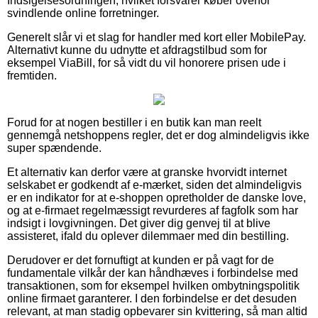
Indsigelsesordningen, hvilket forsvarer køber overfor
svindlende online forretninger.
Generelt slår vi et slag for handler med kort eller MobilePay.
Alternativt kunne du udnytte et afdragstilbud som for
eksempel ViaBill, for så vidt du vil honorere prisen ude i
fremtiden.
Forud for at nogen bestiller i en butik kan man reelt
gennemgå netshoppens regler, det er dog almindeligvis ikke
super spændende.
Et alternativ kan derfor være at granske hvorvidt internet
selskabet er godkendt af e-mærket, siden det almindeligvis
er en indikator for at e-shoppen opretholder de danske love,
og at e-firmaet regelmæssigt revurderes af fagfolk som har
indsigt i lovgivningen. Det giver dig genvej til at blive
assisteret, ifald du oplever dilemmaer med din bestilling.
Derudover er det fornuftigt at kunden er på vagt for de
fundamentale vilkår der kan håndhæves i forbindelse med
transaktionen, som for eksempel hvilken ombytningspolitik
online firmaet garanterer. I den forbindelse er det desuden
relevant, at man stadig opbevarer sin kvittering, så man altid