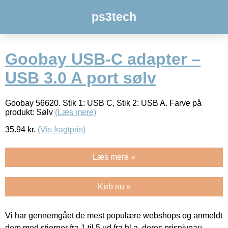
ps3tech
Goobay USB-C adapter –
USB 3.0 A port sølv
Goobay 56620. Stik 1: USB C, Stik 2: USB A. Farve på
produkt: Sølv
(Læs mere)
35.94
kr.
(Vis fragtpris)
Læs mere »
Køb nu »
Vi har gennemgået de mest populære webshops og anmeldt
dem med stjerner fra 1 til 5 ud fra bl.a. deres prisniveau,