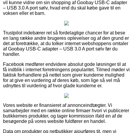
vil kunne vidne om sin shopping af Goobay USB-C adapter
– USB 3.0 A port sølv, hvad end du skal købe gave til en
voksen eller et barn.
Trustpilot indebærer ret så fordelagtige chancer for at bese
en lang række andre brugeres oplevelser og af den grund er
det at foretrække, at du tolker internet webshoppens omtaler
af Goobay USB-C adapter – USB 3.0 A port sølv før du
handler.
Facebook medfører endvidere absolut gode løsninger til at
få indblik i internet forretningens popularitet. Tilmed møder vi
faktisk forhandlere på nettet som giver kunderne mulighed
for at give en vurdering af deres køb, som lige så vel må
udnyttes til vurdering af hvor glade kunderne er.
Vores website er finansieret af annonceindtægter. Vi
samarbejder med en række online firmaer hvori vi publicerer
butikkernes produkter, og tager kommission ifald en af de
besøgende på vores website fuldfører en handel.
Data om produkter og netbutikker ajourføres tit, men vi