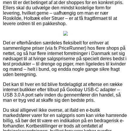
men tit er det betinget af at der shoppes for en konkret pris.
Ellers skal du udvælge den mindst kostelige form for
levering, hvilket gerne – uafhængig om man er nær
Roskilde, Holbæk eller Struer – er at få fragtfirmaet til at
levere ordren til en pakkeshop.
Det er efterhånden særdeles fleksibelt for enhver at
sammenligne priser (via fx PriceRunner) hos flere shops på
nettet, og så har flere internet forretninger i Danmark set sig
nødsaget til at tvinge salgspriserne på specielt deres bedst i
test produkter – til drenge og piger, men ligeledes til kvinder
og mænd – helt i bund, og endda nogle gange sikre fragt
uden beregning.
Det kan til hver en tid blive fordelagtigt at efterse en række
internet butikker efter tilbud på Goobay USB-C adapter –
USB 3.0 A port sølv inden du gennemfører din handel, så
man er tryg ved at skaffe sig den bedste pris.
Du skal alligevel ikke overse, at ifald en e-butik
markedsfører varer for en salgspris som kan virke hamrende
billig, så bør det tit være en indikation på en bedragerisk e-
forhandler. Kortbestillinger er trods alt omfattet af