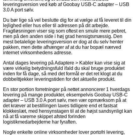
leveringsversion ved køb af Goobay USB-C adapter – USB
3.0 A port sølv.
Du bør lige så vel beslutte dig for at vælge at få leveret til din
lejlighed eller hus eller til adressen på dit arbejde.
Fragtløsningen viser sig som oftest en smule mere pebret,
men på den anden side i høj grad hensigtsmæssig. Den
mest betalelige leveringsversion er dog at du selv henter
pakken, men dette afhænger af at du har bopæl nærved
internet virksomhedens adresse.
Antal dages levering på Adaptere > Kabler kan vise sig at
være virkelig betydningsfuld ifald du skal bruge produktet
inden for få dage, så med det formål er det ret klogt at du
dobbelttjekker leveringstiden for det aktuelle produkt.
En stor portion forretninger på nettet annoncerer 1 hverdags
levering på mange produkter, eksempelvis Goobay USB-C
adapter – USB 3.0 A port sølv, men vær opmærksom på at
det kræver at bestillingen laves tidligere end et fastsat
klokkeslæt, med hensynstagen til at de højst sandsynligt kan
nå at få varerne skippet afsted forinden
logistikmedarbejderne har fyraften.
Nogle enkelte online virksomheder lover portofri levering,