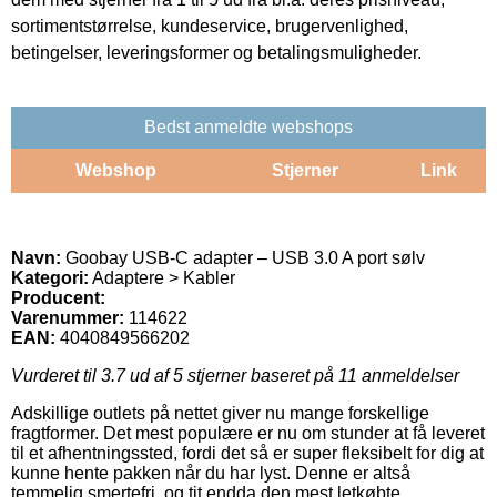
sortimentstørrelse, kundeservice, brugervenlighed,
betingelser, leveringsformer og betalingsmuligheder.
Bedst anmeldte webshops
Webshop
Stjerner
Link
Navn:
Goobay USB-C adapter – USB 3.0 A port sølv
Kategori:
Adaptere > Kabler
Producent:
Varenummer:
114622
EAN:
4040849566202
Vurderet til
3.7
ud af 5 stjerner baseret på
11
anmeldelser
Adskillige outlets på nettet giver nu mange forskellige
fragtformer. Det mest populære er nu om stunder at få leveret
til et afhentningssted, fordi det så er super fleksibelt for dig at
kunne hente pakken når du har lyst. Denne er altså
temmelig smertefri, og tit endda den mest letkøbte