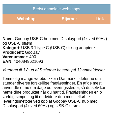
Bedst anmeldte webshops
Webshop
Stjerner
Link
Navn:
Goobay USB-C hub med Displayport (4k ved 60Hz)
og USB-C strøm
Kategori:
USB 3.1 type C (USB-C) stik og adaptere
Producent:
GooBay
Varenummer:
490
EAN:
4040849621093
Vurderet til
3.8
ud af 5 stjerner baseret på
32
anmeldelser
Temmelig mange webbutikker i Danmark tildeler nu om
stunder diverse forskellige fragtløsninger. En af de mest
anvendte er nu om dage udleveringssteder, så du selv kan
hente dine produkter når du har tid. Fragtløsningen er jo
vældig simpel, og tit endvidere den mest letkøbte
leveringsmetode ved køb af Goobay USB-C hub med
Displayport (4k ved 60Hz) og USB-C strøm.