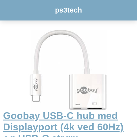
ps3tech
Goobay USB-C hub med
Displayport (4k ved 60Hz)