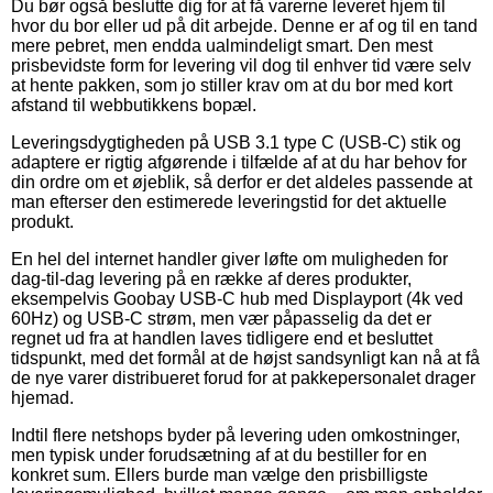
Du bør også beslutte dig for at få varerne leveret hjem til
hvor du bor eller ud på dit arbejde. Denne er af og til en tand
mere pebret, men endda ualmindeligt smart. Den mest
prisbevidste form for levering vil dog til enhver tid være selv
at hente pakken, som jo stiller krav om at du bor med kort
afstand til webbutikkens bopæl.
Leveringsdygtigheden på USB 3.1 type C (USB-C) stik og
adaptere er rigtig afgørende i tilfælde af at du har behov for
din ordre om et øjeblik, så derfor er det aldeles passende at
man efterser den estimerede leveringstid for det aktuelle
produkt.
En hel del internet handler giver løfte om muligheden for
dag-til-dag levering på en række af deres produkter,
eksempelvis Goobay USB-C hub med Displayport (4k ved
60Hz) og USB-C strøm, men vær påpasselig da det er
regnet ud fra at handlen laves tidligere end et besluttet
tidspunkt, med det formål at de højst sandsynligt kan nå at få
de nye varer distribueret forud for at pakkepersonalet drager
hjemad.
Indtil flere netshops byder på levering uden omkostninger,
men typisk under forudsætning af at du bestiller for en
konkret sum. Ellers burde man vælge den prisbilligste