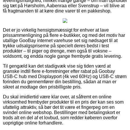
leveringsmulighed, hvilket mange gange – om man opholder
sig tæt på Hørsholm, Aabenraa eller Svenstrup – vil blive at
få fragtmanden til at køre dine varer til en pakkeshop.
Det er jo virkelig hensigtsmæssigt for enhver at lave
prissammenligning på flere e-butikker, og med det motiv har
utallige GooBay internet varehuse set sig nødsaget til at
trykke udsalgspriserne på specielt deres bedst i test
produkter – til piger og drenge, men også til voksne –
voldsomt, og endda nogle gange frembyde gratis levering.
Til gengæld kan det stadigvæk vise sig tiden værd at
granske indtil flere e-forretninger efter rabat på Goobay
USB-C hub med Displayport (4k ved 60Hz) og USB-C strøm
forinden du gennemfører din bestilling, sådan at man er
sikret at modtage den prisbilligste pris.
Du skal imidlertid være klar over, at såfremt en online
virksomhed frembyder produkter til en pris der kan ses som
ufattelig attraktiv, så bør det tit være et fingerpeg om en
svindel online webshop. Bestillinger med betalingskort er
trods alt en del af et lovbud, som redder køberen overfor
uoprigtige online forhandlere.