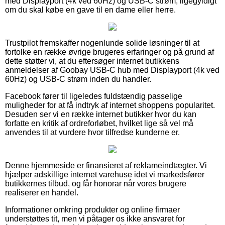
med Displayport (4k ved 60Hz) og USB-C strøm, ligegyldigt
om du skal købe en gave til en dame eller herre.
Trustpilot fremskaffer nogenlunde solide løsninger til at
fortolke en række øvrige brugeres erfaringer og på grund af
dette støtter vi, at du eftersøger internet butikkens
anmeldelser af Goobay USB-C hub med Displayport (4k ved
60Hz) og USB-C strøm inden du handler.
Facebook fører til ligeledes fuldstændig passelige
muligheder for at få indtryk af internet shoppens popularitet.
Desuden ser vi en række internet butikker hvor du kan
forfatte en kritik af ordreforløbet, hvilket lige så vel må
anvendes til at vurdere hvor tilfredse kunderne er.
Denne hjemmeside er finansieret af reklameindtægter. Vi
hjælper adskillige internet varehuse idet vi markedsfører
butikkernes tilbud, og får honorar når vores brugere
realiserer en handel.
Informationer omkring produkter og online firmaer
understøttes tit, men vi påtager os ikke ansvaret for