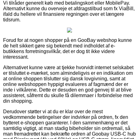
Vi tilråder generelt køb med betalingskort eller MobilePay.
Alternativt kunne du overveje et afdragstilbud som fx ViaBill,
ifald du hellere vil finansiere regningen over et længere
tidsrum.
Forud for at nogen shopper på en GooBay webshop kunne
de helt sikkert gøre sig bekendt med indholdet af e-
butikkens forretningsvilkår, det er dog tit ikke videre
interessant.
Alternativet kunne være at tjekke hvorvidt internet selskabet
er tilsluttet e-mærket, som almindeligvis er en indikation om
at online shoppen tilslutter sig dansk lovgivning, samt at
online webshoppen hyppigt evalueres af fagmænd der er
inde i vilkårene. Dette er desuden en god genvej til at blive
assisteret, såfremt du skulle få dilemmaer i forbindelse med
din shopping.
Derudover støtter vi at du er klar over de mest
vedkommende betingelser der indvirker på ordren, fx den
bytteret e-shoppen garanterer. I den sammenhæng er det
samtidig vigtigt, at man stadig bibeholder sin ordremail, så
man fremadrettet kan bekræfte ordren af Goobay USB-C hub