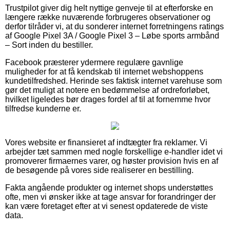
Trustpilot giver dig helt nyttige genveje til at efterforske en
længere række nuværende forbrugeres observationer og
derfor tilråder vi, at du sonderer internet forretningens ratings
af Google Pixel 3A / Google Pixel 3 – Løbe sports armbånd
– Sort inden du bestiller.
Facebook præsterer ydermere regulære gavnlige
muligheder for at få kendskab til internet webshoppens
kundetilfredshed. Herinde ses faktisk internet varehuse som
gør det muligt at notere en bedømmelse af ordreforløbet,
hvilket ligeledes bør drages fordel af til at fornemme hvor
tilfredse kunderne er.
Vores website er finansieret af indtægter fra reklamer. Vi
arbejder tæt sammen med nogle forskellige e-handler idet vi
promoverer firmaernes varer, og høster provision hvis en af
de besøgende på vores side realiserer en bestilling.
Fakta angående produkter og internet shops understøttes
ofte, men vi ønsker ikke at tage ansvar for forandringer der
kan være foretaget efter at vi senest opdaterede de viste
data.