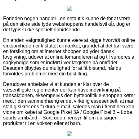
Forinden nogen handler i en netbutik kunne de for at være
på den sikre side tyde webshoppens handelsvilkår, dog er
det typisk ikke specielt ophidsende.
En anden valgmulighed kunne være at kigge hvorvidt online
virksomheden er tilsluttet e-mærket, grundet at det bør være
en forsikring om at internet shoppen adlyder dansk
lovgivning, udover at online forhandleren af og til vurderes af
sagkyndige som er indført i vedtægterne på området.
Desuden tilbydes du mulighed for at få bistand, når du
forvoldes problemer med din bestilling.
Derudover anbefaler vi at kunden er klar over de
væsentligste reglementer der kan have indvirkning på
transaktionen, eksempelvis den byttepolitik e-shoppen kører
med. I den sammenhæng er det virkelig essesentielt, at man
stadig sikrer ens faktura e-mail, således man i fremtiden kan
vidne om købet af Google Pixel 3A / Google Pixel 3 – Løbe
sports armbånd – Sort, uden hensyn til om du søger
produkter til en voksen eller et barn.