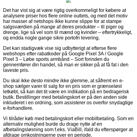
Det har vist sig at være rigtig overkommeligt for købere at
analysere priser hos flere online outlets, og med det motiv
har masser af netshops ikke kunne slippe for at stampe
salgsværdien på mange af deres produkter – til piger og
drenge, lige så vel som til mænd og kvinder – eftertrykkeligt,
og endda nogle gange sikre portofri levering.
Det kan stadigvæk vise sig udbytterigt at efterse flere
webshops efter rabatkoder på Google Pixel 3A / Google
Pixel 3 – Løbe sports armbånd – Sort forinden du
gennemfører din handel, så man er sikker på at få fat i den
laveste pris.
Du skal ikke desto mindre ikke glemme, at såfremt en e-
shop sælger varer til salg for en pris som er grænseløst
letkøbt, så kan det tit være en indikation på en bedragerisk
butik. Bestillinger med betalingskort er på den anden side
inkluderet i en ordning, som assisterer os overfor snydagtige
e-forhandlere.
Vi tilråder køb med betalingskort eller mobilbetaling. Som en
alternativ mulighed burde du drage nytte af en
afbetalingsløsning som f.eks. ViaBill, ifald du efterspørger at
afdrage omkostningerne over en periode.