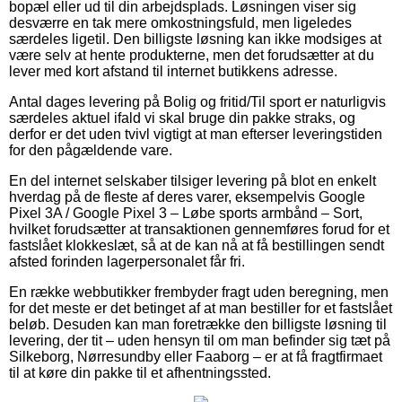
bopæl eller ud til din arbejdsplads. Løsningen viser sig
desværre en tak mere omkostningsfuld, men ligeledes
særdeles ligetil. Den billigste løsning kan ikke modsiges at
være selv at hente produkterne, men det forudsætter at du
lever med kort afstand til internet butikkens adresse.
Antal dages levering på Bolig og fritid/Til sport er naturligvis
særdeles aktuel ifald vi skal bruge din pakke straks, og
derfor er det uden tvivl vigtigt at man efterser leveringstiden
for den pågældende vare.
En del internet selskaber tilsiger levering på blot en enkelt
hverdag på de fleste af deres varer, eksempelvis Google
Pixel 3A / Google Pixel 3 – Løbe sports armbånd – Sort,
hvilket forudsætter at transaktionen gennemføres forud for et
fastslået klokkeslæt, så at de kan nå at få bestillingen sendt
afsted forinden lagerpersonalet får fri.
En række webbutikker frembyder fragt uden beregning, men
for det meste er det betinget af at man bestiller for et fastslået
beløb. Desuden kan man foretrække den billigste løsning til
levering, der tit – uden hensyn til om man befinder sig tæt på
Silkeborg, Nørresundby eller Faaborg – er at få fragtfirmaet
til at køre din pakke til et afhentningssted.