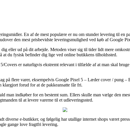
eringsmidler. En af de mest populære er nu om stunder levering til en p
erudover den mest prisbevidste leveringsmulighed ved køb af Google Pi
l dig eller ud på dit arbejde. Metoden viser sig til tider lidt mere omko
 at du fysisk befinder dig lige ved online butikkens tilholdssted.
Covers er naturligvis ekstremt relevant i tilfælde af at man skal bruge p
g på flere varer, eksempelvis Google Pixel 5 – Læder cover / pung – Blå
 klargjort forud for at de pakkeansatte får fri.
fald man indkøber for en bestemt sum. Ellers skulle man vælge den mest 
tmanden til at levere varerne til et udleveringssted.
dt diverse e-butikker, og følgelig har utallige internet shops været press
gle gange love fragtfri levering.