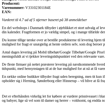
Producent:
Varenummer:
V33102301184E
EAN:
Vurderet til
4.7
ud af 5 stjerner baseret på
38
anmeldelser
En del webshops i Danmark tilbyder i øjeblikket et stort udvalg af lev
din kalender. Fragtformen er jo vældig simpel, og i mange tilfælde d
Du kunne tillige tænke over at bestille produkterne til levering hjem ti
mulighed for fragt er unægtelig at hente ordren selv, som dog beroer på
Antal dages levering på Mobil tilbehør/Google Tilbehør/Google Pixel 5/
meningsfuldt at vi tjekker leveringstidspunktet ved den relevante vare.
De fleste firmaer på nettet præsterer levering på næstkommende hverda
tidspunkt, med hensynstagen til at de har mulighed for at nå at få varen
En række online butikker tilbyder fragt uden beregning, men tit kun i
opholder sig i Herning, Sønderborg eller Hinnerup – vil blive at få frag
Det er efterhånden virkelig let for købere at vurdere prisniveauet i blan
og babyer, lige så vel som til damer og herrer – voldsomt, og endda no