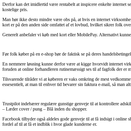
Derfor kan det imidlertid være rentabelt at inspicere enkelte internet
kostelige pris.
Man bør ikke desto mindre være obs på, at hvis en internet virksomhed 
kort er på den anden side omfattet af et lovbud, hvilket sikrer folk over
Generelt anbefaler vi køb med kort eller MobilePay. Alternativt kunne 
Før folk køber på en e-shop bør de faktisk se på deres handelsbetingels
En nemmere løsning kunne derfor være at kigge hvorvidt internet vir
foruden at online forhandleren rutinemæssigt ses til af fagfolk der er 
Tilsvarende tilråder vi at køberen er vaks omkring de mest vedkommen
essesentielt, at man til enhver tid bevarer sin faktura e-mail, så man a
Trustpilot indebærer regulære gunstige genveje til at kontrollere adsk
– Læder cover / pung – Blå inden du shopper.
Facebook tilbyder også aldeles gode genveje til at få indsigt i onli
fordel af til at få et indblik i hvor glade kunderne er.