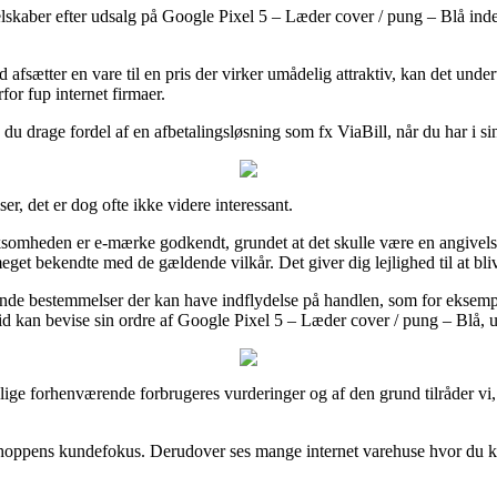
 selskaber efter udsalg på Google Pixel 5 – Læder cover / pung – Blå ind
afsætter en vare til en pris der virker umådelig attraktiv, kan det und
for fup internet firmaer.
du drage fordel af en afbetalingsløsning som fx ViaBill, når du har i s
er, det er dog ofte ikke videre interessant.
ksomheden er e-mærke godkendt, grundet at det skulle være en angivels
meget bekendte med de gældende vilkår. Det giver dig lejlighed til at bliv
de bestemmelser der kan have indflydelse på handlen, som for eksempel
ltid kan bevise sin ordre af Google Pixel 5 – Læder cover / pung – Blå, u
illige forhenværende forbrugeres vurderinger og af den grund tilråder v
ne shoppens kundefokus. Derudover ses mange internet varehuse hvor du 