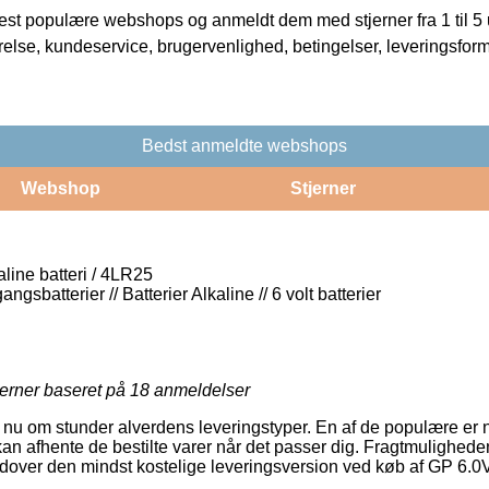
t populære webshops og anmeldt dem med stjerner fra 1 til 5 ud
rrelse, kundeservice, brugervenlighed, betingelser, leveringsfor
Bedst anmeldte webshops
Webshop
Stjerner
line batteri / 4LR25
angsbatterier // Batterier Alkaline // 6 volt batterier
jerner baseret på
18
anmeldelser
er nu om stunder alverdens leveringstyper. En af de populære er
n afhente de bestilte varer når det passer dig. Fragtmuligheden
udover den mindst kostelige leveringsversion ved køb af GP 6.0V U