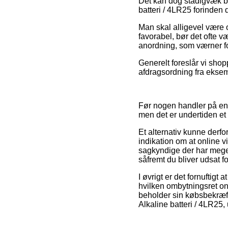
Det kan dog stadigvæk bli
batteri / 4LR25 forinden 
Man skal alligevel være 
favorabel, bør det ofte 
anordning, som værner fo
Generelt foreslår vi shop
afdragsordning fra eksemp
Før nogen handler på en 
men det er undertiden et
Et alternativ kunne derf
indikation om at online 
sagkyndige der har megen
såfremt du bliver udsat f
I øvrigt er det fornuftigt
hvilken ombytningsret onl
beholder sin købsbekræf
Alkaline batteri / 4LR25,