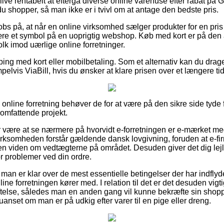
ve rentabelt at eftergå diverse online varehuse efter rabat på G
du shopper, så man ikke er i tvivl om at antage den bedste pris.
obs på, at når en online virksomhed sælger produkter for en pri
være et symbol på en uoprigtig webshop. Køb med kort er på den
lk imod uærlige online forretninger.
ping med kort eller mobilbetaling. Som et alternativ kan du drage
elvis ViaBill, hvis du ønsker at klare prisen over et længere ti
online forretning behøver de for at være på den sikre side tyde 
 omfattende projekt.
or være at se nærmere på hvorvidt e-forretningen er e-mærket med
virksomheden forstår gældende dansk lovgivning, foruden at e-fir
 viden om vedtægterne på området. Desuden giver det dig lejligh
or problemer ved din ordre.
 at man er klar over de mest essentielle betingelser der har indflyd
ine forretningen kører med. I relation til det er det desuden vigt
telse, således man en anden gang vil kunne bekræfte sin shopp
 uanset om man er på udkig efter varer til en pige eller dreng.