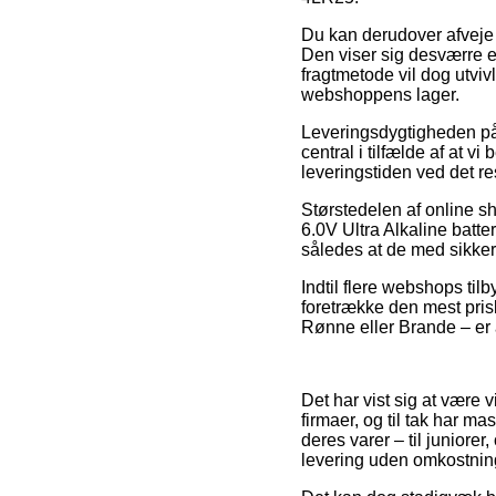
Du kan derudover afveje f
Den viser sig desværre e
fragtmetode vil dog utvi
webshoppens lager.
Leveringsdygtigheden på Ba
central i tilfælde af at 
leveringstiden ved det re
Størstedelen af online s
6.0V Ultra Alkaline batte
således at de med sikker
Indtil flere webshops tilb
foretrække den mest pris
Rønne eller Brande – er at
Det har vist sig at være v
firmaer, og til tak har m
deres varer – til juniore
levering uden omkostnin