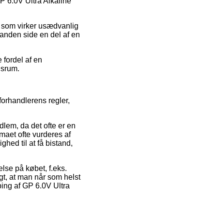
P 6.0V Ultra Alkaline
s som virker usædvanlig
 anden side en del af en
 fordel af en
dsrum.
forhandlerens regler,
lem, da det ofte er en
maet ofte vurderes af
ed til at få bistand,
else på købet, f.eks.
igt, at man når som helst
ing af GP 6.0V Ultra