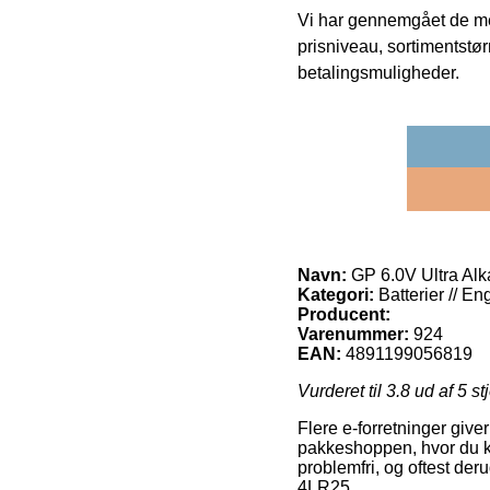
Vi har gennemgået de mes
prisniveau, sortimentstø
betalingsmuligheder.
Navn:
GP 6.0V Ultra Alka
Kategori:
Batterier // Eng
Producent:
Varenummer:
924
EAN:
4891199056819
Vurderet til
3.8
ud af 5 st
Flere e-forretninger giv
pakkeshoppen, hvor du ka
problemfri, og oftest der
4LR25.