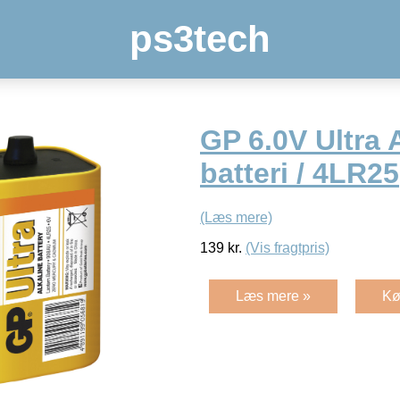
ps3tech
GP 6.0V Ultra 
batteri / 4LR25
(Læs mere)
139
kr.
(Vis fragtpris)
Læs mere »
Kø