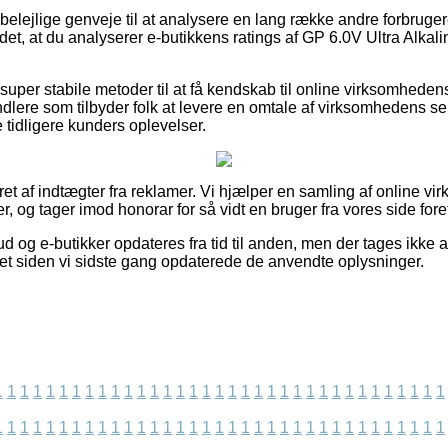
t belejlige genveje til at analysere en lang række andre forbrug
det, at du analyserer e-butikkens ratings af GP 6.0V Ultra Alkali
per stabile metoder til at få kendskab til online virksomhede
andlere som tilbyder folk at levere en omtale af virksomhedens se
tidligere kunders oplevelser.
ret af indtægter fra reklamer. Vi hjælper en samling af online vi
r, og tager imod honorar for så vidt en bruger fra vores side for
d og e-butikker opdateres fra tid til anden, men der tages ikke an
ret siden vi sidste gang opdaterede de anvendte oplysninger.
1
1
1
1
1
1
1
1
1
1
1
1
1
1
1
1
1
1
1
1
1
1
1
1
1
1
1
1
1
1
1
1
1
1
1
1
1
1
1
1
1
1
1
1
1
1
1
1
1
1
1
1
1
1
1
1
1
1
1
1
1
1
1
1
1
1
1
1
1
1