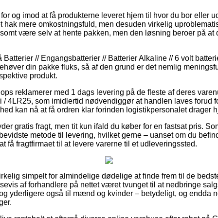
or og imod at få produkterne leveret hjem til hvor du bor eller ud
t hak mere omkostningsfuld, men desuden virkelig uproblematis
vlsomt være selv at hente pakken, men den løsning beroer på at
tterier // Engangsbatterier // Batterier Alkaline // 6 volt batter
vi behøver din pakke fluks, så af den grund er det nemlig menings
spektive produkt.
hops reklamerer med 1 dags levering på de fleste af deres var
ri / 4LR25, som imidlertid nødvendiggør at handlen laves forud fo
hed kan nå at få ordren klar forinden logistikpersonalet drager 
yder gratis fragt, men tit kun ifald du køber for en fastsat pris. So
bevidste metode til levering, hvilket gerne – uanset om du bef
 få fragtfirmaet til at levere varerne til et udleveringssted.
irkelig simpelt for almindelige dødelige at finde frem til de bedste
assevis af forhandlere på nettet været tvunget til at nedbringe sa
r, og yderligere også til mænd og kvinder – betydeligt, og endda
ger.