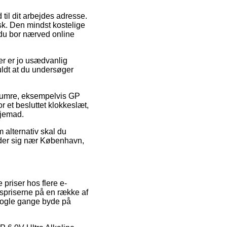
 til dit arbejdes adresse.
k. Den mindst kostelige
 du bor nærved online
ier er jo usædvanlig
fuldt at du undersøger
enumre, eksempelvis GP
r et besluttet klokkeslæt,
hjemad.
m alternativ skal du
inder sig nær København,
 priser hos flere e-
lgspriserne på en række af
 nogle gange byde på