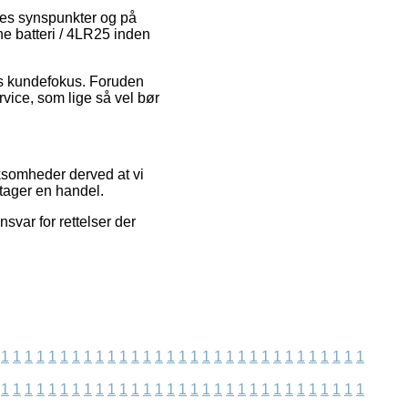
eres synspunkter og på
ne batteri / 4LR25 inden
ns kundefokus. Foruden
rvice, som lige så vel bør
rksomheder derved at vi
etager en handel.
svar for rettelser der
1
1
1
1
1
1
1
1
1
1
1
1
1
1
1
1
1
1
1
1
1
1
1
1
1
1
1
1
1
1
1
1
1
1
1
1
1
1
1
1
1
1
1
1
1
1
1
1
1
1
1
1
1
1
1
1
1
1
1
1
1
1