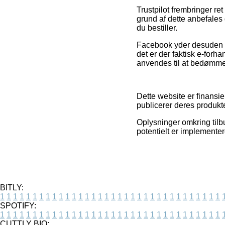
Trustpilot frembringer re
grund af dette anbefales 
du bestiller.
Facebook yder desuden su
det er der faktisk e-forh
anvendes til at bedømme 
Dette website er finansie
publicerer deres produkte
Oplysninger omkring tilbu
potentielt er implemente
BITLY:
1
1
1
1
1
1
1
1
1
1
1
1
1
1
1
1
1
1
1
1
1
1
1
1
1
1
1
1
1
1
1
1
1
1
SPOTIFY:
1
1
1
1
1
1
1
1
1
1
1
1
1
1
1
1
1
1
1
1
1
1
1
1
1
1
1
1
1
1
1
1
1
1
CUTTLY BIO: