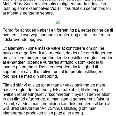
MobilePay. Som en alternativ mulighed bør du udnytte en
løsning som eksempelvis ViaBill, forudsat du ser en fordel i
at afbetale pengene senere.
Forud for at nogen køber i en forretning på nettet kunne de til
hver en tid overveje shoppens regler, dog er det i reglen en
tidskrævende opgave.
Et alternativ kunne måske være at kontrollere om online
butikken er godkendt af e-mærket, da det ofte er et fingerpeg
om at e-forretningen opretholder de opstillede regler, foruden
at e-handlen løbende vurderes af fagfolk som kender til
lovene på området. Dette er desuden din lejlighed til
support, for så vidt du bliver udsat for problemstillinger i
forbindelse med din shopping.
Tilmed slår vi et slag for at man er vaks omkring de mest
basale regler der har indflydelse på købet, til eksempel
hvilken returneringsret virksomheden tilbyder. I den relation
er det tilmed afgørende, at man stadig gemmer ens faktura
e-mail, således man i fremtiden kan dokumentere sit køb af
Grå Bred Brevordner A4 75mm, uafhængig om man
efterspørger produkter til en pige eller dreng.