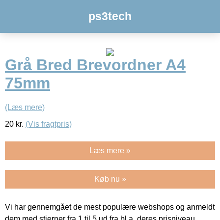
ps3tech
Grå Bred Brevordner A4
75mm
(Læs mere)
20
kr.
(Vis fragtpris)
Læs mere »
Køb nu »
Vi har gennemgået de mest populære webshops og anmeldt
dem med stjerner fra 1 til 5 ud fra bl.a. deres prisniveau,