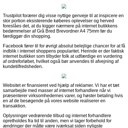
Trustpilot forærer dig visse nyttige genveje til at inspicere en
stor portion eksisterende køberes oplevelser og herved
foreslåes det, at du kigger nærmere på internet butikkens
bedømmelser af Grå Bred Brevordner A4 75mm før du
færdiggør din shopping.
Facebook fører til for øvrigt absolut belejlige chancer for at få
indblik i internet shoppens popularitet. Herinde er der faktisk
internet butikker som tilbyder folk at udfærdige en vurdering
af ordreforløbet, hvilket også bør anvendes til afvejning af
kundetilfredsheden.
Websitet er finansieret ved hjælp af reklamer. Vi har et tæt
samarbejde med masser af internet forhandlere når vi
præsenterer virksomhedernes varer, og høster betaling hvis
en af de besøgende på vores website realiserer en
transaktion.
Oplysninger vedrørende tilbud og internet forhandlere
opretholdes fra tid til anden, men vi tager forbehold for
ændringer der måtte være iværksat siden nyligste