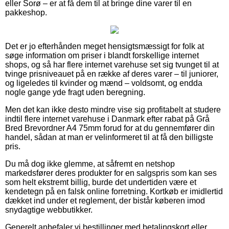
eller Sorø – er at få dem til at bringe dine varer til en
pakkeshop.
Det er jo efterhånden meget hensigtsmæssigt for folk at
søge information om priser i blandt forskellige internet
shops, og så har flere internet varehuse set sig tvunget til at
tvinge prisniveauet på en række af deres varer – til juniorer,
og ligeledes til kvinder og mænd – voldsomt, og endda
nogle gange yde fragt uden beregning.
Men det kan ikke desto mindre vise sig profitabelt at studere
indtil flere internet varehuse i Danmark efter rabat på Grå
Bred Brevordner A4 75mm forud for at du gennemfører din
handel, sådan at man er velinformeret til at få den billigste
pris.
Du må dog ikke glemme, at såfremt en netshop
markedsfører deres produkter for en salgspris som kan ses
som helt ekstremt billig, burde det undertiden være et
kendetegn på en falsk online forretning. Kortkøb er imidlertid
dækket ind under et reglement, der bistår køberen imod
snydagtige webbutikker.
Generelt anbefaler vi bestillinger med betalingskort eller