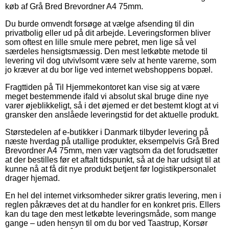
køb af Grå Bred Brevordner A4 75mm.
Du burde omvendt forsøge at vælge afsending til din
privatbolig eller ud på dit arbejde. Leveringsformen bliver
som oftest en lille smule mere pebret, men lige så vel
særdeles hensigtsmæssig. Den mest letkøbte metode til
levering vil dog utvivlsomt være selv at hente varerne, som
jo kræver at du bor lige ved internet webshoppens bopæl.
Fragttiden på Til Hjemmekontoret kan vise sig at være
meget bestemmende ifald vi absolut skal bruge dine nye
varer øjeblikkeligt, så i det øjemed er det bestemt klogt at vi
gransker den anslåede leveringstid for det aktuelle produkt.
Størstedelen af e-butikker i Danmark tilbyder levering på
næste hverdag på utallige produkter, eksempelvis Grå Bred
Brevordner A4 75mm, men vær vagtsom da det forudsætter
at der bestilles før et aftalt tidspunkt, så at de har udsigt til at
kunne nå at få dit nye produkt betjent før logistikpersonalet
drager hjemad.
En hel del internet virksomheder sikrer gratis levering, men i
reglen påkræves det at du handler for en konkret pris. Ellers
kan du tage den mest letkøbte leveringsmåde, som mange
gange – uden hensyn til om du bor ved Taastrup, Korsør