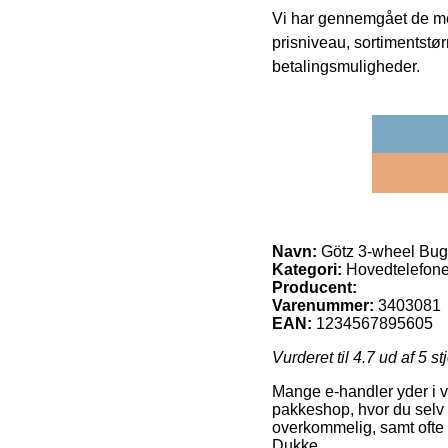
Vi har gennemgået de mes
prisniveau, sortimentstø
betalingsmuligheder.
Navn:
Götz 3-wheel Bug
Kategori:
Hovedtelefone
Producent:
Varenummer:
3403081
EAN:
1234567895605
Vurderet til
4.7
ud af 5 st
Mange e-handler yder i vo
pakkeshop, hvor du selv 
overkommelig, samt ofte 
Dukke.