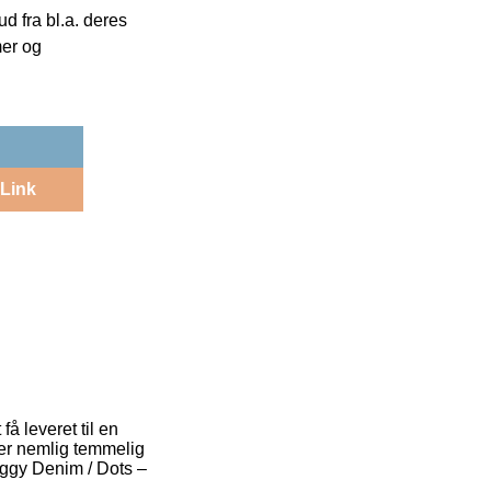
 fra bl.a. deres
mer og
Link
å leveret til en
 er nemlig temmelig
uggy Denim / Dots –