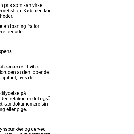
 en pris som kan virke
ternet shop. Køb med kort
mheder.
e en løsning fra for
ere periode.
oppens
af e-mærket, hvilket
, foruden at den løbende
 hjulpet, hvis du
ndflydelse på
den relation er det også
tet kan dokumentere sin
g eller pige.
s synspunkter og derved