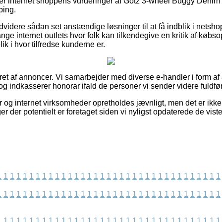
erer internet shoppens vurderinger af Götz 3-wheel Buggy Denim 
ping.
videre sådan set anstændige løsninger til at få indblik i netsh
e internet outlets hvor folk kan tilkendegive en kritik af købso
lik i hvor tilfredse kunderne er.
ret af annoncer. Vi samarbejder med diverse e-handler i form af
g indkasserer honorar ifald de personer vi sender videre fuldføre
 og internet virksomheder opretholdes jævnligt, men det er ikke 
er der potentielt er foretaget siden vi nyligst opdaterede de vist
1
1
1
1
1
1
1
1
1
1
1
1
1
1
1
1
1
1
1
1
1
1
1
1
1
1
1
1
1
1
1
1
1
1
1
1
1
1
1
1
1
1
1
1
1
1
1
1
1
1
1
1
1
1
1
1
1
1
1
1
1
1
1
1
1
1
1
1
1
1
1
1
1
1
1
1
1
1
1
1
1
1
1
1
1
1
1
1
1
1
1
1
1
1
1
1
1
1
1
1
1
1
1
1
1