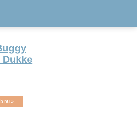
Buggy
– Dukke
b nu »