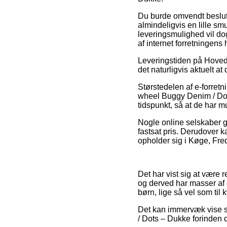
Du burde omvendt beslutte 
almindeligvis en lille s
leveringsmulighed vil dog 
af internet forretningens
Leveringstiden på Hovedte
det naturligvis aktuelt at
Størstedelen af e-forret
wheel Buggy Denim / Dots
tidspunkt, så at de har mu
Nogle online selskaber g
fastsat pris. Derudover 
opholder sig i Køge, Frede
Det har vist sig at være 
og derved har masser af o
børn, lige så vel som ti
Det kan immervæk vise si
/ Dots – Dukke forinden 