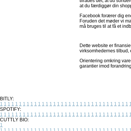
tilrådes det, at du sond
at du færdiggør din shop
Facebook forærer dig end
Foruden det møder vi mang
må bruges til at få et indb
Dette website er finansie
virksomhedernes tilbud, o
Orientering omkring varer
garantier imod forandring
BITLY:
1
1
1
1
1
1
1
1
1
1
1
1
1
1
1
1
1
1
1
1
1
1
1
1
1
1
1
1
1
1
1
1
1
1
SPOTIFY:
1
1
1
1
1
1
1
1
1
1
1
1
1
1
1
1
1
1
1
1
1
1
1
1
1
1
1
1
1
1
1
1
1
1
CUTTLY BIO:
1
1
1
1
1
1
1
1
1
1
1
1
1
1
1
1
1
1
1
1
1
1
1
1
1
1
1
1
1
1
1
1
1
1
1