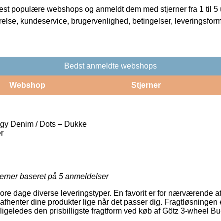
t populære webshops og anmeldt dem med stjerner fra 1 til 5 ud
rrelse, kundeservice, brugervenlighed, betingelser, leveringsfor
Bedst anmeldte webshops
Webshop
Stjerner
gy Denim / Dots – Dukke
r
jerner baseret på
5
anmeldelser
re dage diverse leveringstyper. En favorit er for nærværende at f
afhenter dine produkter lige når det passer dig. Fragtløsningen
ligeledes den prisbilligste fragtform ved køb af Götz 3-wheel B