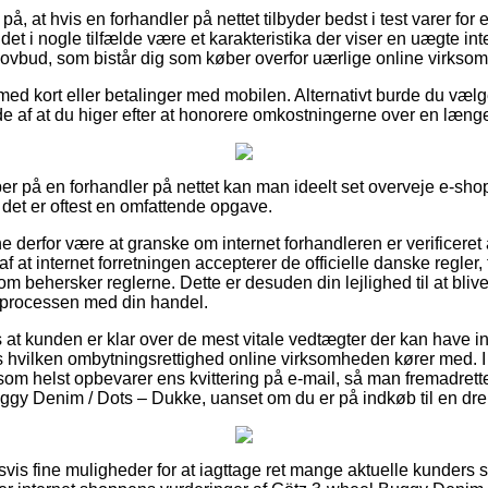
å, at hvis en forhandler på nettet tilbyder bedst i test varer for
et i nogle tilfælde være et karakteristika der viser en uægte in
et lovbud, som bistår dig som køber overfor uærlige online virkso
 med kort eller betalinger med mobilen. Alternativt burde du vælg
lde af at du higer efter at honorere omkostningerne over en læng
er på en forhandler på nettet kan man ideelt set overveje e-sh
det er oftest en omfattende opgave.
derfor være at granske om internet forhandleren er verificeret 
af at internet forretningen accepterer de officielle danske regler
 behersker reglerne. Dette er desuden din lejlighed til at blive
i processen med din handel.
 at kunden er klar over de mest vitale vedtægter der kan have i
s hvilken ombytningsrettighed online virksomheden kører med. I 
 som helst opbevarer ens kvittering på e-mail, så man fremadret
ggy Denim / Dots – Dukke, uanset om du er på indkøb til en dren
ldsvis fine muligheder for at iagttage ret mange aktuelle kunder