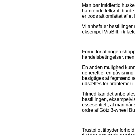
Man bør imidlertid huske p
hamrende letkøbt, burde d
er trods alt omfattet af 
Vi anbefaler bestillinger
eksempel ViaBill, i tilfæ
Forud for at nogen shopp
handelsbetingelser, men 
En anden mulighed kunne 
generelt er en påvisning 
besigtiges af fagmænd som
udsættes for problemer 
Tilmed kan det anbefales
bestillingen, eksempelvi
essesentielt, at man når
ordre af Götz 3-wheel Bu
Trustpilot tilbyder forho