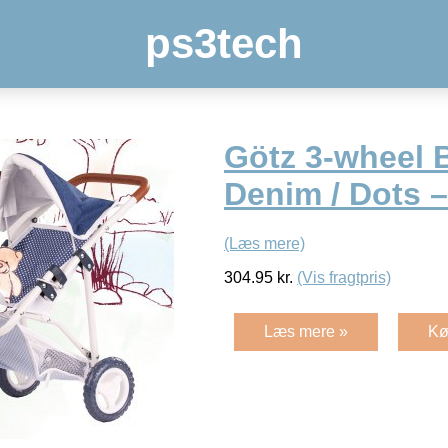
ps3tech
Götz 3-wheel 
Denim / Dots 
(Læs mere)
304.95
kr.
(Vis fragtpris)
Læs mere »
Kø