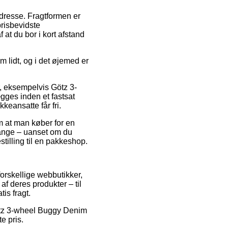
 adresse. Fragtformen er
risbevidste
 at du bor i kort afstand
m lidt, og i det øjemed er
r, eksempelvis Götz 3-
gges inden et fastsat
kkeansatte får fri.
m at man køber for en
gange – uanset om du
stilling til en pakkeshop.
forskellige webbutikker,
af deres produkter – til
is fragt.
Götz 3-wheel Buggy Denim
e pris.