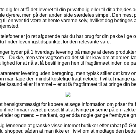
dig for at få det leveret til din privatbolig eller til dit arbejdes
mule dyrere, men på den anden side særdeles simpel. Den mest p
til enhver tid være at hente varerne selv, hvilket dog betinges af
 hjemsted.
lefoner er jo ret afgørende når du har brug for din pakke lige o
 du finder leveringstidspunktet for den relevante vare.
ninger byder på 1 hverdags levering på mange af deres produkte
 – Dukke, men vær vagtsom da det stiller krav om at ordren læ
lighed for at nå at få bestillingen hen til fragtfirmaet inden de pa
aranterer levering uden beregning, men typisk stiller det krav o
kan man tage den mindst kostelige fragtmetode, hvilket mange 
rikssund eller Hammel – er at få fragtfirmaet til at bringe din be
ret hensigtsmæssigt for købere at søge information om priser fra 
nline firmaer været presset til at at tvinge priserne på en række 
l kvinder og mænd – markant, og endda nogle gange frembyde grat
g lønnende at granske visse internet butikker efter rabat på 
du shopper, sådan at man ikke er i tvivl om at modtage den bedst