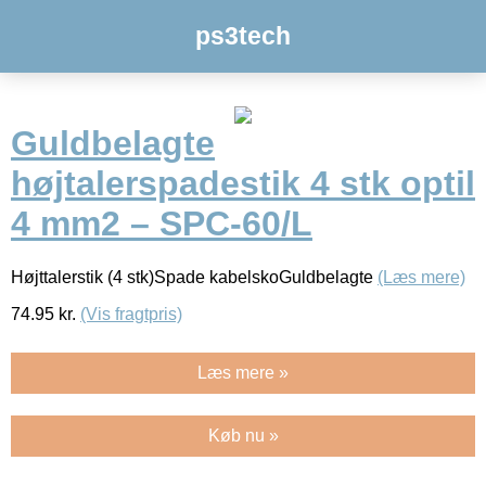
ps3tech
Guldbelagte
højtalerspadestik 4 stk optil
4 mm2 – SPC-60/L
Højttalerstik (4 stk)Spade kabelskoGuldbelagte
(Læs mere)
74.95
kr.
(Vis fragtpris)
Læs mere »
Køb nu »