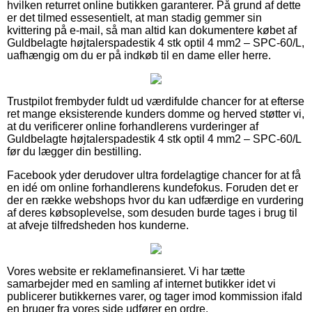
hvilken returret online butikken garanterer. På grund af dette
er det tilmed essesentielt, at man stadig gemmer sin
kvittering på e-mail, så man altid kan dokumentere købet af
Guldbelagte højtalerspadestik 4 stk optil 4 mm2 – SPC-60/L,
uafhængig om du er på indkøb til en dame eller herre.
Trustpilot frembyder fuldt ud værdifulde chancer for at efterse
ret mange eksisterende kunders domme og herved støtter vi,
at du verificerer online forhandlerens vurderinger af
Guldbelagte højtalerspadestik 4 stk optil 4 mm2 – SPC-60/L
før du lægger din bestilling.
Facebook yder derudover ultra fordelagtige chancer for at få
en idé om online forhandlerens kundefokus. Foruden det er
der en række webshops hvor du kan udfærdige en vurdering
af deres købsoplevelse, som desuden burde tages i brug til
at afveje tilfredsheden hos kunderne.
Vores website er reklamefinansieret. Vi har tætte
samarbejder med en samling af internet butikker idet vi
publicerer butikkernes varer, og tager imod kommission ifald
en bruger fra vores side udfører en ordre.