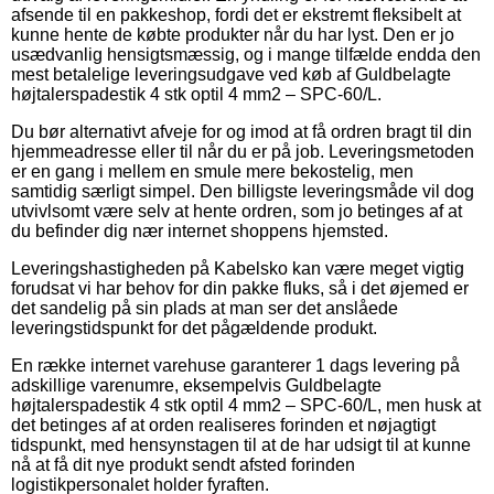
afsende til en pakkeshop, fordi det er ekstremt fleksibelt at
kunne hente de købte produkter når du har lyst. Den er jo
usædvanlig hensigtsmæssig, og i mange tilfælde endda den
mest betalelige leveringsudgave ved køb af Guldbelagte
højtalerspadestik 4 stk optil 4 mm2 – SPC-60/L.
Du bør alternativt afveje for og imod at få ordren bragt til din
hjemmeadresse eller til når du er på job. Leveringsmetoden
er en gang i mellem en smule mere bekostelig, men
samtidig særligt simpel. Den billigste leveringsmåde vil dog
utvivlsomt være selv at hente ordren, som jo betinges af at
du befinder dig nær internet shoppens hjemsted.
Leveringshastigheden på Kabelsko kan være meget vigtig
forudsat vi har behov for din pakke fluks, så i det øjemed er
det sandelig på sin plads at man ser det anslåede
leveringstidspunkt for det pågældende produkt.
En række internet varehuse garanterer 1 dags levering på
adskillige varenumre, eksempelvis Guldbelagte
højtalerspadestik 4 stk optil 4 mm2 – SPC-60/L, men husk at
det betinges af at orden realiseres forinden et nøjagtigt
tidspunkt, med hensynstagen til at de har udsigt til at kunne
nå at få dit nye produkt sendt afsted forinden
logistikpersonalet holder fyraften.