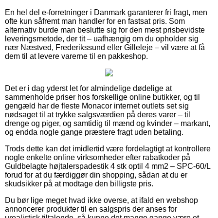
En hel del e-forretninger i Danmark garanterer fri fragt, men
ofte kun såfremt man handler for en fastsat pris. Som
alternativ burde man beslutte sig for den mest prisbevidste
leveringsmetode, der tit – uafhængig om du opholder sig
nær Næstved, Frederikssund eller Gilleleje – vil være at få
dem til at levere varerne til en pakkeshop.
Det er i dag yderst let for almindelige dødelige at
sammenholde priser hos forskellige online butikker, og til
gengæld har de fleste Monacor internet outlets set sig
nødsaget til at trykke salgsværdien på deres varer – til
drenge og piger, og samtidig til mænd og kvinder – markant,
og endda nogle gange præstere fragt uden betaling.
Trods dette kan det imidlertid være fordelagtigt at kontrollere
nogle enkelte online virksomheder efter rabatkoder på
Guldbelagte højtalerspadestik 4 stk optil 4 mm2 – SPC-60/L
forud for at du færdiggør din shopping, sådan at du er
skudsikker på at modtage den billigste pris.
Du bør lige meget hvad ikke overse, at ifald en webshop
annoncerer produkter til en salgspris der anses for
urealistisk tiltalende, så kunne det mange gange være et