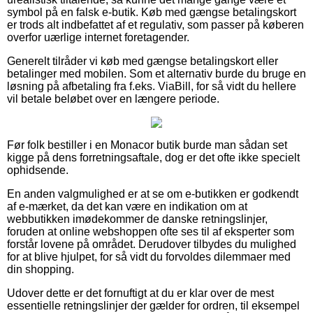
symbol på en falsk e-butik. Køb med gængse betalingskort
er trods alt indbefattet af et regulativ, som passer på køberen
overfor uærlige internet foretagender.
Generelt tilråder vi køb med gængse betalingskort eller
betalinger med mobilen. Som et alternativ burde du bruge en
løsning på afbetaling fra f.eks. ViaBill, for så vidt du hellere
vil betale beløbet over en længere periode.
Før folk bestiller i en Monacor butik burde man sådan set
kigge på dens forretningsaftale, dog er det ofte ikke specielt
ophidsende.
En anden valgmulighed er at se om e-butikken er godkendt
af e-mærket, da det kan være en indikation om at
webbutikken imødekommer de danske retningslinjer,
foruden at online webshoppen ofte ses til af eksperter som
forstår lovene på området. Derudover tilbydes du mulighed
for at blive hjulpet, for så vidt du forvoldes dilemmaer med
din shopping.
Udover dette er det fornuftigt at du er klar over de mest
essentielle retningslinjer der gælder for ordren, til eksempel