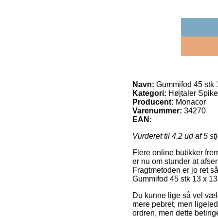
Navn:
Gummifod 45 stk 1
Kategori:
Højtaler Spik
Producent:
Monacor
Varenummer:
34270
EAN:
Vurderet til
4.2
ud af 5 st
Flere online butikker fr
er nu om stunder at afse
Fragtmetoden er jo ret s
Gummifod 45 stk 13 x 13 
Du kunne lige så vel vælg
mere pebret, men ligelede
ordren, men dette betinge