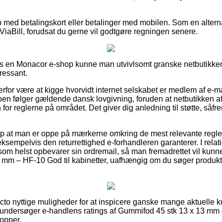
b med betalingskort eller betalinger med mobilen. Som en alter
 ViaBill, forudsat du gerne vil godtgøre regningen senere.
hos en Monacor e-shop kunne man utvivlsomt granske netbutikken
eressant.
for være at kigge hvorvidt internet selskabet er medlem af e-m
pen følger gældende dansk lovgivning, foruden at netbutikken af 
for reglerne på området. Det giver dig anledning til støtte, såfr
lp at man er oppe på mærkerne omkring de mest relevante regle
sempelvis den returrettighed e-forhandleren garanterer. I relation 
som helst opbevarer sin ordremail, så man fremadrettet vil kunne
mm – HF-10 God til kabinetter, uafhængig om du søger produkter
facto nyttige muligheder for at inspicere ganske mange aktuell
u undersøger e-handlens ratings af Gummifod 45 stk 13 x 13 mm 
hopper.