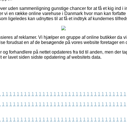
er uden sammenligning gunstige chancer for at få et kig ind i i
r vi en række online varehuse i Danmark hvor man kan forfatte e
m ligeledes kan udnyttes til at få et indtryk af kundernes tilfre
eres af reklamer. Vi hjælper en gruppe af online butikker da v
lse forudsat en af de besøgende på vores website foretager en 
og forhandlere på nettet opdateres fra tid til anden, men der ta
t er lavet siden sidste opdatering af websitets data.
1
1
1
1
1
1
1
1
1
1
1
1
1
1
1
1
1
1
1
1
1
1
1
1
1
1
1
1
1
1
1
1
1
1
1
1
1
1
1
1
1
1
1
1
1
1
1
1
1
1
1
1
1
1
1
1
1
1
1
1
1
1
1
1
1
1
1
1
1
1
1
1
1
1
1
1
1
1
1
1
1
1
1
1
1
1
1
1
1
1
1
1
1
1
1
1
1
1
1
1
1
1
1
1
1