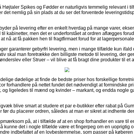
Højtaler Spikes og Fødder er naturligvis temmelig relevant i til
r det nemlig på sin plads at du ser det forventede leveringstidsp
 byder på levering efter en enkelt hverdag på mange varer, eks
l kabinetter, men det er underforstået at ordren aflægges forud 
at nå at få pakken hen til fragtfirmaet forud for at lagerpersonalet 
ninger garanterer gebyrfri levering, men i mange tilfælde kun ifal
iv skal man foretrække den billigste metode til levering, der ge
nderslev eller Struer – vil blive at få bragt dine produkter til et
ndelige dødelige at finde de bedste priser hos forskellige forretn
r forhandlere på nettet fundet det nødvendigt at formindske p
er, og ligeledes til mænd og kvinder – markant, og endda nogle 
igvæk blive smart at studere et par e-butikker efter rabat på G
r før du placerer ordren, således at man er sikret at indhente de
pmærksom på, at i tilfælde af at en shop forhandler en vare til e
å kunne det i nogle tilfælde være et fingerpeg om en uoprigtig
indre indbefattet af en lovbestemmelse, som passer på køberen 