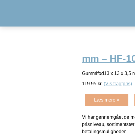
mm – HF-10 
Gummifod13 x 13 x 3,5 m
119.95
kr.
(Vis fragtpris)
Læs mere »
Vi har gennemgået de mes
prisniveau, sortimentstø
betalingsmuligheder.