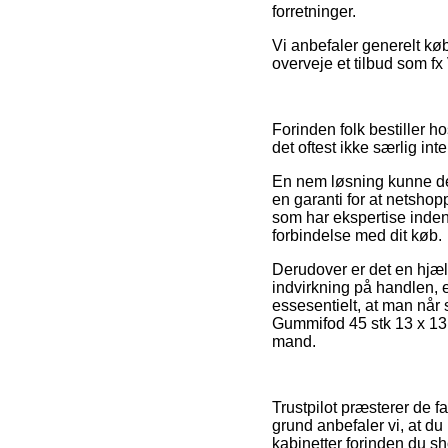
forretninger.
Vi anbefaler generelt kø
overveje et tilbud som fx
Forinden folk bestiller 
det oftest ikke særlig int
En nem løsning kunne der
en garanti for at netshop
som har ekspertise inden 
forbindelse med dit køb.
Derudover er det en hjæ
indvirkning på handlen, ek
essesentielt, at man når 
Gummifod 45 stk 13 x 13 
mand.
Trustpilot præsterer de 
grund anbefaler vi, at d
kabinetter forinden du s