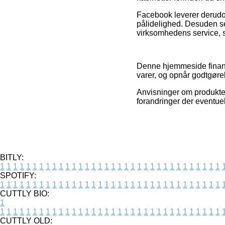
Facebook leverer derudov
pålidelighed. Desuden se
virksomhedens service, so
Denne hjemmeside finansi
varer, og opnår godtgøre
Anvisninger om produkter 
forandringer der eventuel
BITLY:
1
1
1
1
1
1
1
1
1
1
1
1
1
1
1
1
1
1
1
1
1
1
1
1
1
1
1
1
1
1
1
1
1
1
SPOTIFY:
1
1
1
1
1
1
1
1
1
1
1
1
1
1
1
1
1
1
1
1
1
1
1
1
1
1
1
1
1
1
1
1
1
1
CUTTLY BIO:
1
1
1
1
1
1
1
1
1
1
1
1
1
1
1
1
1
1
1
1
1
1
1
1
1
1
1
1
1
1
1
1
1
1
1
CUTTLY OLD: