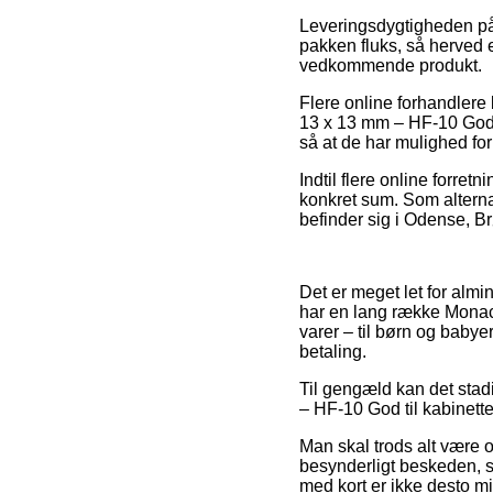
Leveringsdygtigheden på 
pakken fluks, så herved e
vedkommende produkt.
Flere online forhandlere
13 x 13 mm – HF-10 God ti
så at de har mulighed for 
Indtil flere online forret
konkret sum. Som alternat
befinder sig i Odense, Brø
Det er meget let for almi
har en lang række Monaco
varer – til børn og baby
betaling.
Til gengæld kan det stad
– HF-10 God til kabinette
Man skal trods alt være o
besynderligt beskeden, s
med kort er ikke desto m