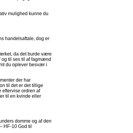
nativ mulighed kunne du
s handelsaftale, dog er
ærket, da det burde være
og til ses til af fagmænd
emt du oplever besvær i
menter der har
til det er det tillige
 eftervise ordren af
 til en kvinde eller
e kunders domme og af den
– HF-10 God til