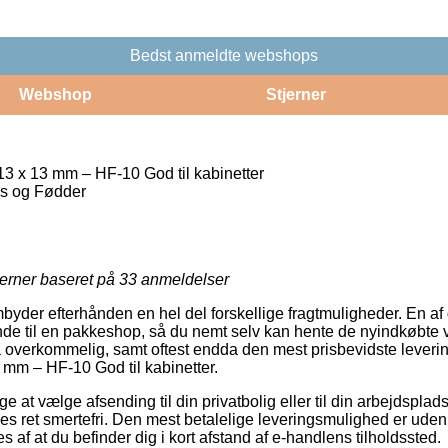
Bedst anmeldte webshops
Webshop
Stjerner
3 x 13 mm – HF-10 God til kabinetter
es og Fødder
jerner baseret på
33
anmeldelser
embyder efterhånden en hel del forskellige fragtmuligheder. En a
nde til en pakkeshop, så du nemt selv kan hente de nyindkøbte va
å overkommelig, samt oftest endda den mest prisbevidste lever
mm – HF-10 God til kabinetter.
e at vælge afsending til din privatbolig eller til din arbejdsplad
s ret smertefri. Den mest betalelige leveringsmulighed er uden t
s af at du befinder dig i kort afstand af e-handlens tilholdssted.