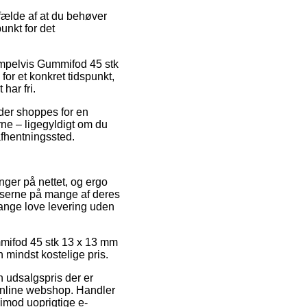
fælde af at du behøver
unkt for det
empelvis Gummifod 45 stk
for et konkret tidspunkt,
har fri.
d der shoppes for en
rne – ligegyldigt om du
 afhentningssted.
inger på nettet, og ergo
riserne på mange af deres
gange love levering uden
ummifod 45 stk 13 x 13 mm
n mindst kostelige pris.
n udsalgspris der er
 online webshop. Handler
imod uoprigtige e-