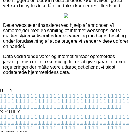
offentliggøre en bedømmelse af deres køb, hvilket lige så
vel kan benyttes til at få et indblik i kundernes tilfredshed.
Dette website er finansieret ved hjælp af annoncer. Vi
samarbejder med en samling af internet webshops idet vi
markedsfører virksomhedernes varer, og modtager betaling
under forudsætning af at de brugere vi sender videre udfører
en handel.
Data vedrørende varer og internet firmaer opretholdes
jævnligt, men det er ikke muligt for os at give garantier imod
reguleringer der måtte være udarbejdet efter at vi sidst
opdaterede hjemmesidens data.
BITLY:
1
1
1
1
1
1
1
1
1
1
1
1
1
1
1
1
1
1
1
1
1
1
1
1
1
1
1
1
1
1
1
1
1
1
1
1
1
1
1
1
1
1
1
1
1
1
1
1
1
1
1
1
1
1
1
1
1
1
1
1
1
1
1
1
1
1
1
1
1
1
1
1
1
1
1
1
1
1
1
1
1
1
1
1
1
1
1
1
1
1
1
1
1
1
1
1
1
1
1
1
SPOTIFY:
1
1
1
1
1
1
1
1
1
1
1
1
1
1
1
1
1
1
1
1
1
1
1
1
1
1
1
1
1
1
1
1
1
1
1
1
1
1
1
1
1
1
1
1
1
1
1
1
1
1
1
1
1
1
1
1
1
1
1
1
1
1
1
1
1
1
1
1
1
1
1
1
1
1
1
1
1
1
1
1
1
1
1
1
1
1
1
1
1
1
1
1
1
1
1
1
1
1
1
1