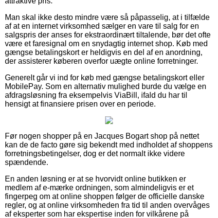
attraktive pris.
Man skal ikke desto mindre være så påpasselig, at i tilfælde
af at en internet virksomhed sælger en vare til salg for en
salgspris der anses for ekstraordinært tiltalende, bør det ofte
være et faresignal om en snydagtig internet shop. Køb med
gængse betalingskort er heldigvis en del af en anordning,
der assisterer køberen overfor uægte online forretninger.
Generelt går vi ind for køb med gængse betalingskort eller
MobilePay. Som en alternativ mulighed burde du vælge en
afdragsløsning fra eksempelvis ViaBill, ifald du har til
hensigt at finansiere prisen over en periode.
Før nogen shopper på en Jacques Bogart shop på nettet
kan de de facto gøre sig bekendt med indholdet af shoppens
forretningsbetingelser, dog er det normalt ikke videre
spændende.
En anden løsning er at se hvorvidt online butikken er
medlem af e-mærke ordningen, som almindeligvis er et
fingerpeg om at online shoppen følger de officielle danske
regler, og at online virksomheden fra tid til anden overvåges
af eksperter som har ekspertise inden for vilkårene på