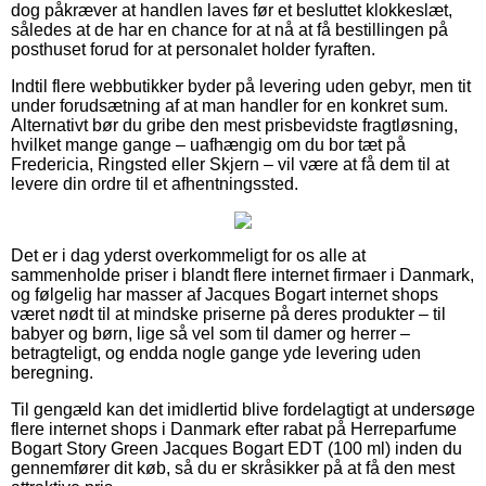
dog påkræver at handlen laves før et besluttet klokkeslæt,
således at de har en chance for at nå at få bestillingen på
posthuset forud for at personalet holder fyraften.
Indtil flere webbutikker byder på levering uden gebyr, men tit
under forudsætning af at man handler for en konkret sum.
Alternativt bør du gribe den mest prisbevidste fragtløsning,
hvilket mange gange – uafhængig om du bor tæt på
Fredericia, Ringsted eller Skjern – vil være at få dem til at
levere din ordre til et afhentningssted.
Det er i dag yderst overkommeligt for os alle at
sammenholde priser i blandt flere internet firmaer i Danmark,
og følgelig har masser af Jacques Bogart internet shops
været nødt til at mindske priserne på deres produkter – til
babyer og børn, lige så vel som til damer og herrer –
betragteligt, og endda nogle gange yde levering uden
beregning.
Til gengæld kan det imidlertid blive fordelagtigt at undersøge
flere internet shops i Danmark efter rabat på Herreparfume
Bogart Story Green Jacques Bogart EDT (100 ml) inden du
gennemfører dit køb, så du er skråsikker på at få den mest