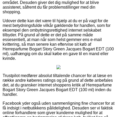
området. Desuden giver det dig mulighed for at blive
assisteret, såfremt du får problemstillinger med din
shopping.
Udover dette kan det være til hjælp at du er på vagt for de
mest betydningsfulde vilkår gældende for handlen, som for
eksempel den ombytningsrettighed internet selskabet
tilbyder. På grund af dette er det på samme måde
essesentielt, at man når som helst gemmer ens e-mail
kvittering, så man senere kan eftervise sit køb af
Herreparfume Bogart Story Green Jacques Bogart EDT (100
ml), uafhængig om du skal købe en gave til en mand eller
kvinde.
Trustpilot medfører absolut tiltalende chancer for at læse en
række andre køberes ratings og på grund af dette anbefales
det, at du gransker internet shoppens kritik af Herreparfume
Bogart Story Green Jacques Bogart EDT (100 ml) inden du
handler.
Facebook yder også uden sammenligning fine chancer for at
få indsigt i netbutikkens pålidelighed. Desuden ser vi faktisk
online forhandlere som giver kunderne mulighed for at