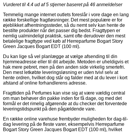
Vurderet til
4.4
ud af 5 stjerner baseret på
46
anmeldelser
Temmelig mange internet outlets foreslår i vore dage en lang
række forskellige fragtløsninger. Det mest populære er for
øjeblikket afhentningssteder, så du nemt selv kan hente de
bestilte produkter når det passer dig bedst. Fragttypen er
nemlig ualmindeligt praktisk, samt ofte derudover den mest
betalelige fragttype ved køb af Herreparfume Bogart Story
Green Jacques Bogart EDT (100 ml).
Du kan lige så vel planlægge at vælge afsending til din
hjemmeadresse eller til dit arbejde. Metoden er uheldigvis et
hak mere pebret, men på den anden side virkelig smertefri.
Den mest letkøbte leveringsløsning er uden tvivl selv at
hente ordren, hvilket dog står og falder med at du lever i kort
afstand af online forhandlerens adresse.
Fragttiden på Perfumes kan vise sig at være vældig central
om man behøver din pakke inden for få dage, og med det
formål er det rimelig afgørende at du checker det forventede
leveringstidspunkt på den pågældende vare.
En række online varehuse frembyder muligheden for dag-til-
dag levering på de fleste varer, eksempelvis Herreparfume
Bogart Story Green Jacques Bogart EDT (100 ml), hvilket