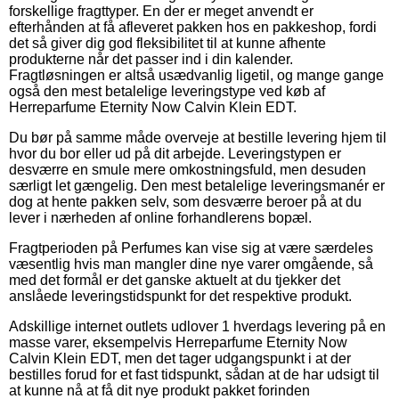
forskellige fragttyper. En der er meget anvendt er
efterhånden at få afleveret pakken hos en pakkeshop, fordi
det så giver dig god fleksibilitet til at kunne afhente
produkterne når det passer ind i din kalender.
Fragtløsningen er altså usædvanlig ligetil, og mange gange
også den mest betalelige leveringstype ved køb af
Herreparfume Eternity Now Calvin Klein EDT.
Du bør på samme måde overveje at bestille levering hjem til
hvor du bor eller ud på dit arbejde. Leveringstypen er
desværre en smule mere omkostningsfuld, men desuden
særligt let gængelig. Den mest betalelige leveringsmanér er
dog at hente pakken selv, som desværre beroer på at du
lever i nærheden af online forhandlerens bopæl.
Fragtperioden på Perfumes kan vise sig at være særdeles
væsentlig hvis man mangler dine nye varer omgående, så
med det formål er det ganske aktuelt at du tjekker det
anslåede leveringstidspunkt for det respektive produkt.
Adskillige internet outlets udlover 1 hverdags levering på en
masse varer, eksempelvis Herreparfume Eternity Now
Calvin Klein EDT, men det tager udgangspunkt i at der
bestilles forud for et fast tidspunkt, sådan at de har udsigt til
at kunne nå at få dit nye produkt pakket forinden