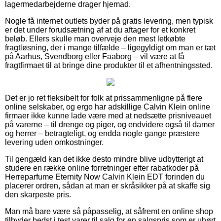
lagermedarbejderne drager hjemad.
Nogle få internet outlets byder på gratis levering, men typisk
er det under forudsætning af at du aftager for et konkret
beløb. Ellers skulle man overveje den mest letkøbte
fragtløsning, der i mange tilfælde – ligegyldigt om man er tæt
på Aarhus, Svendborg eller Faaborg – vil være at få
fragtfirmaet til at bringe dine produkter til et afhentningssted.
Det er jo ret fleksibelt for folk at prissammenligne på flere
online selskaber, og ergo har adskillige Calvin Klein online
firmaer ikke kunne lade være med at nedsætte prisniveauet
på varerne – til drenge og piger, og endvidere også til damer
og herrer – betragteligt, og endda nogle gange præstere
levering uden omkostninger.
Til gengæld kan det ikke desto mindre blive udbytterigt at
studere en række online forretninger efter rabatkoder på
Herreparfume Eternity Now Calvin Klein EDT forinden du
placerer ordren, sådan at man er skråsikker på at skaffe sig
den skarpeste pris.
Man må bare være så påpasselig, at såfremt en online shop
tilbyder bedst i test varer til salg for en salgspris som er uhørt