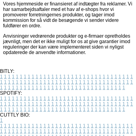
Vores hjemmeside er finansieret af indtægter fra reklamer. Vi
har samarbejdsaftaler med et hav af e-shops hvor vi
promoverer forretningernes produkter, og tager imod
kommission for så vidt de besøgende vi sender videre
fuldfører en ordre.
Anvisninger vedrørende produkter og e-firmaer opretholdes
jævnligt, men det er ikke muligt for os at give garantier imod
reguleringer der kan være implementeret siden vi nyligst
opdaterede de anvendte informationer.
BITLY:
1
1
1
1
1
1
1
1
1
1
1
1
1
1
1
1
1
1
1
1
1
1
1
1
1
1
1
1
1
1
1
1
1
1
1
1
1
1
1
1
1
1
1
1
1
1
1
1
1
1
1
1
1
1
1
1
1
1
1
1
1
1
1
1
1
1
1
1
1
1
1
1
1
1
1
1
1
1
1
1
1
1
1
1
1
1
1
1
1
1
1
1
1
1
1
1
1
1
1
1
SPOTIFY:
1
1
1
1
1
1
1
1
1
1
1
1
1
1
1
1
1
1
1
1
1
1
1
1
1
1
1
1
1
1
1
1
1
1
1
1
1
1
1
1
1
1
1
1
1
1
1
1
1
1
1
1
1
1
1
1
1
1
1
1
1
1
1
1
1
1
1
1
1
1
1
1
1
1
1
1
1
1
1
1
1
1
1
1
1
1
1
1
1
1
1
1
1
1
1
1
1
1
1
1
CUTTLY BIO:
1
1
1
1
1
1
1
1
1
1
1
1
1
1
1
1
1
1
1
1
1
1
1
1
1
1
1
1
1
1
1
1
1
1
1
1
1
1
1
1
1
1
1
1
1
1
1
1
1
1
1
1
1
1
1
1
1
1
1
1
1
1
1
1
1
1
1
1
1