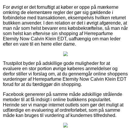
For øvrigt er det fornuftigt at køber er oppe på mærkerne
omkring de elementære regler der gør sig gældende i
forbindelse med transaktionen, eksempelvis hvilken returret
butikken anvender. I den relation er det i øvrigt afgørende, at
man når som helst bevarer ens købsbekræftelse, så man når
som helst kan eftervise sin shopping af Herreparfume
Eternity Now Calvin Klein EDT, uafhængig om man leder
efter en vare til en herre eller dame.
Trustpilot byder på adskillige gode muligheder for at
evaluere en stor portion øvrige køberes anmeldelser og
derfor stiller vi forslag om, at du gennemgår online shoppens
vurderinger af Herreparfume Eternity Now Calvin Klein EDT
forud for at du færdiggør din shopping.
Facebook genererer på samme måde adskillige strålende
metoder til at få indsigt i online butikkens popularitet.
Herinde ser vi mange internet outlets som gør det muligt at
udfærdige en evaluering af ordreforløbet, som på samme
måde kan bruges til vurdering af kundernes tilfredshed.