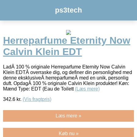
ps3tech
Herreparfume Eternity Now
Calvin Klein EDT
LadÂ 100 % originale Herreparfume Eternity Now Calvin
Klein EDTÂ overraske dig, og definer din personlighed med
denne eksklusiveÂ herreparfumeÂ med en unik, personlig
duft. OpdagÂ 100 % originale Calvin Klein produkter! Køn:
Mænd Type: EDT (Eau de Toilett
(Læs mere)
342.6
kr.
(Vis fragtpris)
Læs mere »
Køb nu »