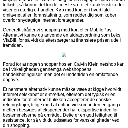
letkøbt, så kunne det for det meste være et karakteristika der
viser en uærlig e-handler. Køb med kort er i hvert fald
omfavnet af en foranstaltning, som redder dig som køber
overfor snydagtige internet foretagender.
Generelt tilråder vi shopping med kort eller MobilePay.
Alternativt kunne du anvende en afdragsordning som f.eks.
ViaBill, for så vidt du efterspørger at finansiere prisen ude i
fremtiden.
Forud for at nogen shopper hos en Calvin Klein netshop kan
de i virkeligheden gennemgå webshoppens
handelsbetingelser, men det er undertiden en omfattende
opgave.
Et nemmere alternativ kunne måske være at kigge hvorvidt
internet selskabet er e-mærket, eftersom det typisk er en
indikator for at internet butikken accepterer de danske
retningslinjer, tillige med at online virksomheden en gang i
mellem besøges af eksperter der har ekspertise inden for
bestemmelserne på området. Dette er en god lejlighed til
assistance, for så vidt du udsættes for vanskeligheder ved
din shopping.