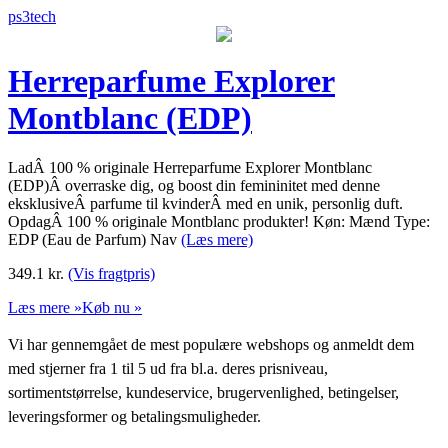
ps3tech
Herreparfume Explorer
Montblanc (EDP)
LadÂ 100 % originale Herreparfume Explorer Montblanc
(EDP)Â overraske dig, og boost din femininitet med denne
eksklusiveÂ parfume til kvinderÂ med en unik, personlig duft.
OpdagÂ 100 % originale Montblanc produkter! Køn: Mænd Type:
EDP (Eau de Parfum) Nav
(Læs mere)
349.1
kr.
(Vis fragtpris)
Læs mere »
Køb nu »
Vi har gennemgået de mest populære webshops og anmeldt dem
med stjerner fra 1 til 5 ud fra bl.a. deres prisniveau,
sortimentstørrelse, kundeservice, brugervenlighed, betingelser,
leveringsformer og betalingsmuligheder.