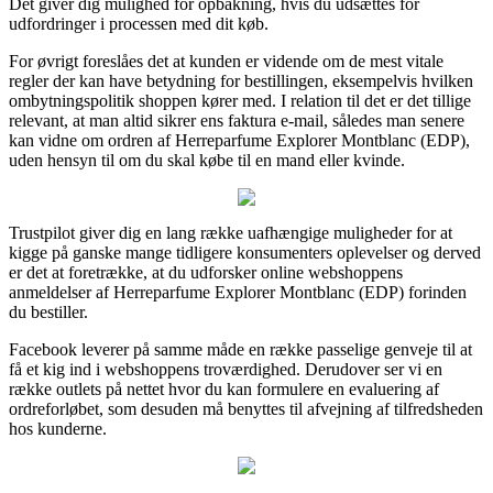
Det giver dig mulighed for opbakning, hvis du udsættes for
udfordringer i processen med dit køb.
For øvrigt foreslåes det at kunden er vidende om de mest vitale
regler der kan have betydning for bestillingen, eksempelvis hvilken
ombytningspolitik shoppen kører med. I relation til det er det tillige
relevant, at man altid sikrer ens faktura e-mail, således man senere
kan vidne om ordren af Herreparfume Explorer Montblanc (EDP),
uden hensyn til om du skal købe til en mand eller kvinde.
Trustpilot giver dig en lang række uafhængige muligheder for at
kigge på ganske mange tidligere konsumenters oplevelser og derved
er det at foretrække, at du udforsker online webshoppens
anmeldelser af Herreparfume Explorer Montblanc (EDP) forinden
du bestiller.
Facebook leverer på samme måde en række passelige genveje til at
få et kig ind i webshoppens troværdighed. Derudover ser vi en
række outlets på nettet hvor du kan formulere en evaluering af
ordreforløbet, som desuden må benyttes til afvejning af tilfredsheden
hos kunderne.