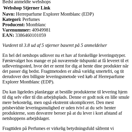
Bedst anmeldte webshops
Webshop
Stjerner
Link
Navn:
Herreparfume Explorer Montblanc (EDP)
Kategori:
Perfumes
Producent:
Montblanc
Varenummer:
40949981
EAN:
3386460101059
Vurderet til
3.8
ud af 5 stjerner baseret på
5
anmeldelser
En hel del netshops udlover nu et hav af forskellige leveringstyper.
Førstevalget hos mange er på nuværende tidspunkt at få leveret til et
udleveringssted, hvor det er nemt for dig at hente dine produkter når
det passer dig bedst. Fragtmetoden er altså vældig smertefri, og tit
derudover den billigste leveringsmetode ved køb af Herreparfume
Explorer Montblanc (EDP).
Du kan ligeledes planlægge at bestille produkterne til levering hjem
til dig selv eller til din arbejdsplads. Denne er godt nok en lille smule
mere bekostelig, men også ekstremt ukompliceret. Den mest
prisbevidste leveringsmulighed er uden tvivl at du selv henter
produkterne, som desværre beroer på at du lever i kort afstand af
netshoppens arbejdslager.
Fragttiden på Perfumes er virkelig betydningsfuld såfremt vi