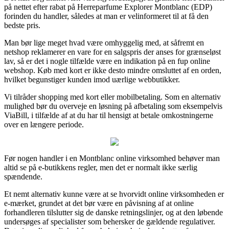
på nettet efter rabat på Herreparfume Explorer Montblanc (EDP)
forinden du handler, således at man er velinformeret til at få den
bedste pris.
Man bør lige meget hvad være omhyggelig med, at såfremt en
netshop reklamerer en vare for en salgspris der anses for grænseløst
lav, så er det i nogle tilfælde være en indikation på en fup online
webshop. Køb med kort er ikke desto mindre omsluttet af en orden,
hvilket begunstiger kunden imod uærlige webbutikker.
Vi tilråder shopping med kort eller mobilbetaling. Som en alternativ
mulighed bør du overveje en løsning på afbetaling som eksempelvis
ViaBill, i tilfælde af at du har til hensigt at betale omkostningerne
over en længere periode.
Før nogen handler i en Montblanc online virksomhed behøver man
altid se på e-butikkens regler, men det er normalt ikke særlig
spændende.
Et nemt alternativ kunne være at se hvorvidt online virksomheden er
e-mærket, grundet at det bør være en påvisning af at online
forhandleren tilslutter sig de danske retningslinjer, og at den løbende
undersøges af specialister som behersker de gældende regulativer.