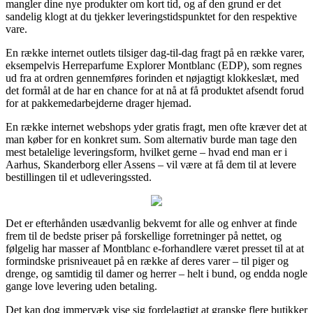
mangler dine nye produkter om kort tid, og af den grund er det
sandelig klogt at du tjekker leveringstidspunktet for den respektive
vare.
En række internet outlets tilsiger dag-til-dag fragt på en række varer,
eksempelvis Herreparfume Explorer Montblanc (EDP), som regnes
ud fra at ordren gennemføres forinden et nøjagtigt klokkeslæt, med
det formål at de har en chance for at nå at få produktet afsendt forud
for at pakkemedarbejderne drager hjemad.
En række internet webshops yder gratis fragt, men ofte kræver det at
man køber for en konkret sum. Som alternativ burde man tage den
mest betalelige leveringsform, hvilket gerne – hvad end man er i
Aarhus, Skanderborg eller Assens – vil være at få dem til at levere
bestillingen til et udleveringssted.
Det er efterhånden usædvanlig bekvemt for alle og enhver at finde
frem til de bedste priser på forskellige forretninger på nettet, og
følgelig har masser af Montblanc e-forhandlere været presset til at at
formindske prisniveauet på en række af deres varer – til piger og
drenge, og samtidig til damer og herrer – helt i bund, og endda nogle
gange love levering uden betaling.
Det kan dog immervæk vise sig fordelagtigt at granske flere butikker