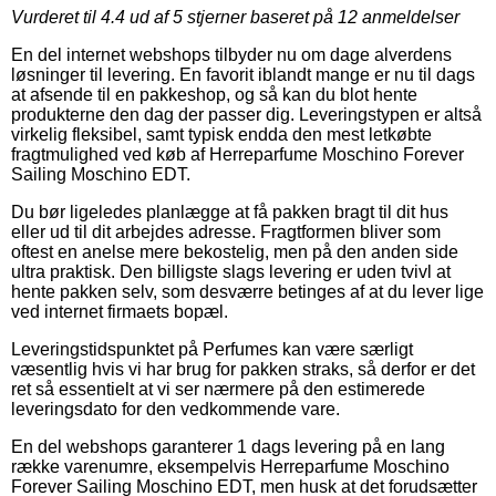
Vurderet til
4.4
ud af 5 stjerner baseret på
12
anmeldelser
En del internet webshops tilbyder nu om dage alverdens
løsninger til levering. En favorit iblandt mange er nu til dags
at afsende til en pakkeshop, og så kan du blot hente
produkterne den dag der passer dig. Leveringstypen er altså
virkelig fleksibel, samt typisk endda den mest letkøbte
fragtmulighed ved køb af Herreparfume Moschino Forever
Sailing Moschino EDT.
Du bør ligeledes planlægge at få pakken bragt til dit hus
eller ud til dit arbejdes adresse. Fragtformen bliver som
oftest en anelse mere bekostelig, men på den anden side
ultra praktisk. Den billigste slags levering er uden tvivl at
hente pakken selv, som desværre betinges af at du lever lige
ved internet firmaets bopæl.
Leveringstidspunktet på Perfumes kan være særligt
væsentlig hvis vi har brug for pakken straks, så derfor er det
ret så essentielt at vi ser nærmere på den estimerede
leveringsdato for den vedkommende vare.
En del webshops garanterer 1 dags levering på en lang
række varenumre, eksempelvis Herreparfume Moschino
Forever Sailing Moschino EDT, men husk at det forudsætter