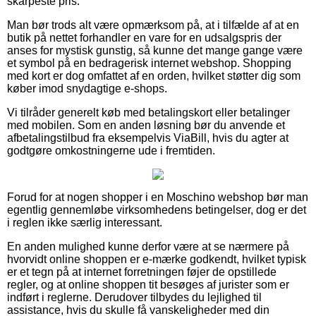
skarpeste pris.
Man bør trods alt være opmærksom på, at i tilfælde af at en
butik på nettet forhandler en vare for en udsalgspris der
anses for mystisk gunstig, så kunne det mange gange være
et symbol på en bedragerisk internet webshop. Shopping
med kort er dog omfattet af en orden, hvilket støtter dig som
køber imod snydagtige e-shops.
Vi tilråder generelt køb med betalingskort eller betalinger
med mobilen. Som en anden løsning bør du anvende et
afbetalingstilbud fra eksempelvis ViaBill, hvis du agter at
godtgøre omkostningerne ude i fremtiden.
Forud for at nogen shopper i en Moschino webshop bør man
egentlig gennemløbe virksomhedens betingelser, dog er det
i reglen ikke særlig interessant.
En anden mulighed kunne derfor være at se nærmere på
hvorvidt online shoppen er e-mærke godkendt, hvilket typisk
er et tegn på at internet forretningen føjer de opstillede
regler, og at online shoppen tit besøges af jurister som er
indført i reglerne. Derudover tilbydes du lejlighed til
assistance, hvis du skulle få vanskeligheder med din