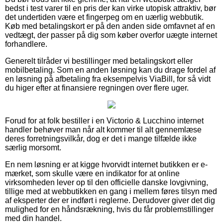
bedst i test varer til en pris der kan virke utopisk attraktiv, bør
det undertiden være et fingerpeg om en uærlig webbutik.
Køb med betalingskort er på den anden side omfavnet af en
vedtægt, der passer på dig som køber overfor uægte internet
forhandlere.
Generelt tilråder vi bestillinger med betalingskort eller
mobilbetaling. Som en anden løsning kan du drage fordel af
en løsning på afbetaling fra eksempelvis ViaBill, for så vidt
du higer efter at finansiere regningen over flere uger.
Forud for at folk bestiller i en Victorio & Lucchino internet
handler behøver man når alt kommer til alt gennemlæse
deres forretningsvilkår, dog er det i mange tilfælde ikke
særlig morsomt.
En nem løsning er at kigge hvorvidt internet butikken er e-
mærket, som skulle være en indikator for at online
virksomheden lever op til den officielle danske lovgivning,
tillige med at webbutikken en gang i mellem føres tilsyn med
af eksperter der er indført i reglerne. Derudover giver det dig
mulighed for en håndsrækning, hvis du får problemstillinger
med din handel.