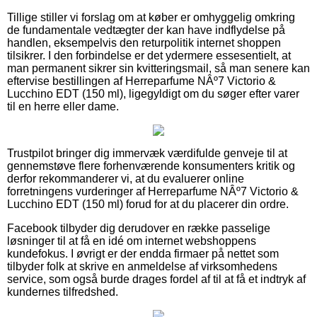
Tillige stiller vi forslag om at køber er omhyggelig omkring
de fundamentale vedtægter der kan have indflydelse på
handlen, eksempelvis den returpolitik internet shoppen
tilsikrer. I den forbindelse er det ydermere essesentielt, at
man permanent sikrer sin kvitteringsmail, så man senere kan
eftervise bestillingen af Herreparfume NÂº7 Victorio &
Lucchino EDT (150 ml), ligegyldigt om du søger efter varer
til en herre eller dame.
Trustpilot bringer dig immervæk værdifulde genveje til at
gennemstøve flere forhenværende konsumenters kritik og
derfor rekommanderer vi, at du evaluerer online
forretningens vurderinger af Herreparfume NÂº7 Victorio &
Lucchino EDT (150 ml) forud for at du placerer din ordre.
Facebook tilbyder dig derudover en række passelige
løsninger til at få en idé om internet webshoppens
kundefokus. I øvrigt er der endda firmaer på nettet som
tilbyder folk at skrive en anmeldelse af virksomhedens
service, som også burde drages fordel af til at få et indtryk af
kundernes tilfredshed.