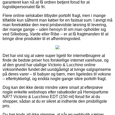
garanteret kan nå at få ordren betjent forud for at
logistikpersonalet får fri.
Flere online selskaber tilbyder portofri fragt, men i mange
tilfælde kun såfremt man køber for en fastsat sum. I øvrigt må
man foretrække den mest prisbevidste løsning til levering,
der mange gange – uden hensyn til om man opholder sig
ved Silkeborg, Varde eller Ribe – er at få fragtmanden til at
bringe dine produkter til et afhentningssted.
Det har vist sig at være super ligetil for internetbrugere at
finde de bedste priser hos forskellige internet varehuse, og
af den grund har utallige Victorio & Lucchino online
virksomheder fundet det uundgåeligt at tvinge salgspriserne
på deres varer – til babyer og børn, men ligeledes til voksne
– eftertrykkeligt, og endda nogle gange sikre portofri fragt.
Dog kan det ikke desto mindre være smart at efterprøve
nogle enkelte webshops efter rabatkoder på Herreparfume
NÂº7 Victorio & Lucchino EDT (150 ml) forud for at du
shopper, sådan at du er sikret at indhente den prisbilligste
pris.
Du bør trods alt ikke glemme, at når en webbutik sælger