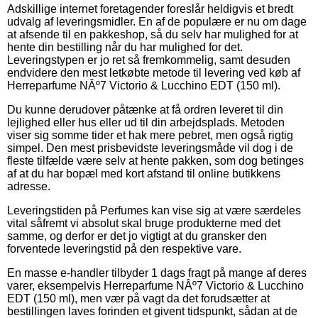
Adskillige internet foretagender foreslår heldigvis et bredt
udvalg af leveringsmidler. En af de populære er nu om dage
at afsende til en pakkeshop, så du selv har mulighed for at
hente din bestilling når du har mulighed for det.
Leveringstypen er jo ret så fremkommelig, samt desuden
endvidere den mest letkøbte metode til levering ved køb af
Herreparfume NÂº7 Victorio & Lucchino EDT (150 ml).
Du kunne derudover påtænke at få ordren leveret til din
lejlighed eller hus eller ud til din arbejdsplads. Metoden
viser sig somme tider et hak mere pebret, men også rigtig
simpel. Den mest prisbevidste leveringsmåde vil dog i de
fleste tilfælde være selv at hente pakken, som dog betinges
af at du har bopæl med kort afstand til online butikkens
adresse.
Leveringstiden på Perfumes kan vise sig at være særdeles
vital såfremt vi absolut skal bruge produkterne med det
samme, og derfor er det jo vigtigt at du gransker den
forventede leveringstid på den respektive vare.
En masse e-handler tilbyder 1 dags fragt på mange af deres
varer, eksempelvis Herreparfume NÂº7 Victorio & Lucchino
EDT (150 ml), men vær på vagt da det forudsætter at
bestillingen laves forinden et givent tidspunkt, sådan at de