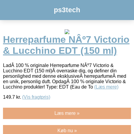
ps3tech
Herreparfume NÂº7 Victorio
& Lucchino EDT (150 ml)
LadÂ 100 % originale Herreparfume NÂº7 Victorio &
Lucchino EDT (150 ml)Â overraske dig, og definer din
personlighed med denne eksklusiveÂ herreparfumeÂ med
en unik, personlig duft. OpdagÂ 100 % originale Victorio &
Lucchino produkter! Type: EDT (Eau de To
(Læs mere)
149.7
kr.
(Vis fragtpris)
Læs mere »
Køb nu »