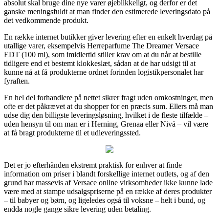
absolut skal bruge dine nye varer øjeblikkeligt, og derfor er det
ganske meningsfuldt at man finder den estimerede leveringsdato på
det vedkommende produkt.
En række internet butikker giver levering efter en enkelt hverdag på
utallige varer, eksempelvis Herreparfume The Dreamer Versace
EDT (100 ml), som imidlertid stiller krav om at du når at bestille
tidligere end et bestemt klokkeslæt, sådan at de har udsigt til at
kunne nå at få produkterne ordnet forinden logistikpersonalet har
fyraften.
En hel del forhandlere på nettet sikrer fragt uden omkostninger, men
ofte er det påkrævet at du shopper for en præcis sum. Ellers må man
udse dig den billigste leveringsløsning, hvilket i de fleste tilfælde –
uden hensyn til om man er i Herning, Grenaa eller Nivå – vil være
at få bragt produkterne til et udleveringssted.
Det er jo efterhånden ekstremt praktisk for enhver at finde
information om priser i blandt forskellige internet outlets, og af den
grund har massevis af Versace online virksomheder ikke kunne lade
være med at stampe udsalgspriserne på en række af deres produkter
– til babyer og børn, og ligeledes også til voksne – helt i bund, og
endda nogle gange sikre levering uden betaling.