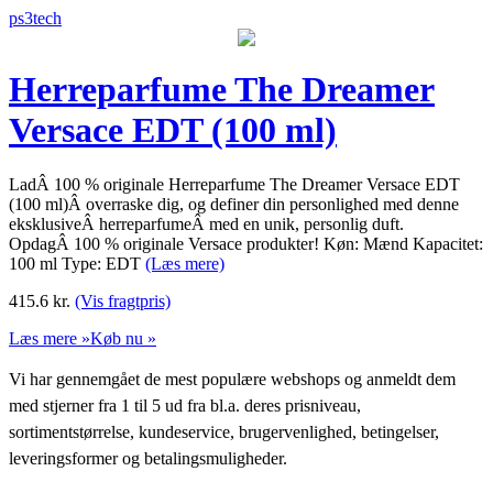
ps3tech
Herreparfume The Dreamer
Versace EDT (100 ml)
LadÂ 100 % originale Herreparfume The Dreamer Versace EDT
(100 ml)Â overraske dig, og definer din personlighed med denne
eksklusiveÂ herreparfumeÂ med en unik, personlig duft.
OpdagÂ 100 % originale Versace produkter! Køn: Mænd Kapacitet:
100 ml Type: EDT
(Læs mere)
415.6
kr.
(Vis fragtpris)
Læs mere »
Køb nu »
Vi har gennemgået de mest populære webshops og anmeldt dem
med stjerner fra 1 til 5 ud fra bl.a. deres prisniveau,
sortimentstørrelse, kundeservice, brugervenlighed, betingelser,
leveringsformer og betalingsmuligheder.