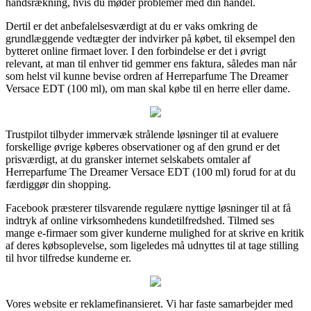
håndsrækning, hvis du møder problemer med din handel.
Dertil er det anbefalelsesværdigt at du er vaks omkring de
grundlæggende vedtægter der indvirker på købet, til eksempel den
bytteret online firmaet lover. I den forbindelse er det i øvrigt
relevant, at man til enhver tid gemmer ens faktura, således man når
som helst vil kunne bevise ordren af Herreparfume The Dreamer
Versace EDT (100 ml), om man skal købe til en herre eller dame.
Trustpilot tilbyder immervæk strålende løsninger til at evaluere
forskellige øvrige køberes observationer og af den grund er det
prisværdigt, at du gransker internet selskabets omtaler af
Herreparfume The Dreamer Versace EDT (100 ml) forud for at du
færdiggør din shopping.
Facebook præsterer tilsvarende regulære nyttige løsninger til at få
indtryk af online virksomhedens kundetilfredshed. Tilmed ses
mange e-firmaer som giver kunderne mulighed for at skrive en kritik
af deres købsoplevelse, som ligeledes må udnyttes til at tage stilling
til hvor tilfredse kunderne er.
Vores website er reklamefinansieret. Vi har faste samarbejder med