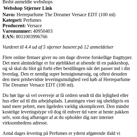
Bedst anmeldte webshops
Webshop
Stjerner
Link
Navn:
Herreparfume The Dreamer Versace EDT (100 ml)
Kategori:
Perfumes
Producent:
Versace
Varenummer:
40950403
EAN:
8011003996766
Vurderet til
4.4
ud af 5 stjerner baseret på
12
anmeldelser
Flere online firmaer giver nu om dage diverse forskellige fragttyper.
Det mest almindelige er for øjeblikket at afsende til en pakkeshop,
og så skal du blot gå forbi efter bestillingen når det passer ind i din
hverdag. Den er nemlig super hensigtsmæssig, og oftest desuden
den mest prisbevidste leveringsmulighed ved køb af Herreparfume
The Dreamer Versace EDT (100 ml).
Du bør lige så vel overveje at få ordren sendt til din lejlighed eller
hus eller ud til din arbejdsplads. Løsningen viser sig uheldigvis en
tand mere pebret, men ligeledes vældig ukompliceret. Den mindst
kostelige leveringstype vil dog til enhver tid være at hente pakken
selv, som dog afhænger af at du opholder dig nær internet
virksomhedens adresse.
Antal dages levering på Perfumes er yderst afgørende ifald vi