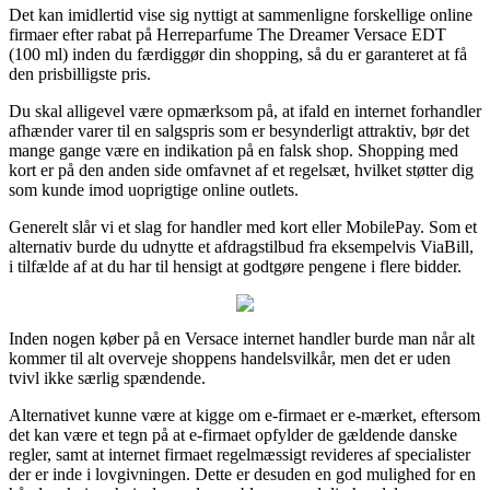
Det kan imidlertid vise sig nyttigt at sammenligne forskellige online
firmaer efter rabat på Herreparfume The Dreamer Versace EDT
(100 ml) inden du færdiggør din shopping, så du er garanteret at få
den prisbilligste pris.
Du skal alligevel være opmærksom på, at ifald en internet forhandler
afhænder varer til en salgspris som er besynderligt attraktiv, bør det
mange gange være en indikation på en falsk shop. Shopping med
kort er på den anden side omfavnet af et regelsæt, hvilket støtter dig
som kunde imod uoprigtige online outlets.
Generelt slår vi et slag for handler med kort eller MobilePay. Som et
alternativ burde du udnytte et afdragstilbud fra eksempelvis ViaBill,
i tilfælde af at du har til hensigt at godtgøre pengene i flere bidder.
Inden nogen køber på en Versace internet handler burde man når alt
kommer til alt overveje shoppens handelsvilkår, men det er uden
tvivl ikke særlig spændende.
Alternativet kunne være at kigge om e-firmaet er e-mærket, eftersom
det kan være et tegn på at e-firmaet opfylder de gældende danske
regler, samt at internet firmaet regelmæssigt revideres af specialister
der er inde i lovgivningen. Dette er desuden en god mulighed for en