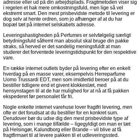
adresse eller ud på din arbejdsplads. Fragtmetoden viser sig
i regelen et hak mere omkostningsfuld, men lige så vel
ekstremt smart. Den mest prisbevidste metode til levering er
dog selv at hente ordren, som jo afhænger af at du har
bopæl tæt på internet selskabets adresse.
Leveringshastigheden på Perfumes er selvfølgelig særligt
betydningsfuld såfremt man absolut skal bruge din pakke
straks, så herved er det sandelig meningsfuldt at man
studerer det forventede leveringstidspunkt for den respektive
vare.
En række internet outlets byder på levering efter en enkelt
hverdag på en masse varer, eksempelvis Herreparfume
Uomo Trussardi EDT, men som imidlertid beroer på at du
bestiller tidligere end et givent klokkeslæt, med
hensynstagen til at de har mulighed for at nå at få pakken
ekspederet før personalet får fri.
Nogle enkelte internet varehuse lover fragtfri levering, men
ofte er det forudsat at du bestiller for en konkret sum.
Derudover bør du udse dig den mest prisbevidste type af
levering, som i mange tilfælde – ligegyldigt om man er tæt
på Helsingør, Kalundborg eller Brande – vil blive at få
fragtfirmaet til at levere pakken til et udleveringssted.