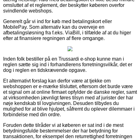
omsluttet af et reglement, der beskytter køberen overfor
svindlende webshops.
Generelt går vi ind for køb med betalingskort eller
MobilePay. Som alternativ kan du overveje en
afbetalingsløsning fra f.eks. ViaBill, i tilfælde af at du higer
efter at finansiere regningen af flere omgange.
Inden folk bestiller på en Trussardi e-shop kunne man i
reglen sætte sig ind i forhandlerens forretningsvilkår, det er
dog i reglen en tidskrævende opgave.
Et alternativt forslag kan derfor være at tjekke om
webshoppen er e-mærke tilsluttet, eftersom det burde være
et signal om at online firmaet opfylder de danske regler, samt
at virksomheden jævnligt føres tilsyn med af jurister der har
nøje kendskab til lovgivningen. Desuden tilbydes du
mulighed for at blive hjulpet, såfremt du oplever dilemmaer i
forbindelse med din ordre.
Foruden dette tilråder vi at køberen er sat ind i de mest
betydningsfulde bestemmelser der har betydning for
transaktionen, for eksempel den returrettighed forretningen