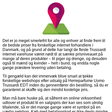
Det er jo meget smertefrit for alle og enhver at finde frem til
de bedste priser fra forskellige internet forhandlere i
Danmark, og på grund af dette har langt de fleste Trussardi
internet varehuse været nødt til at sænke prisniveauet på
mange af deres produkter – til piger og drenge, og desuden
også til mænd og kvinder – helt i bund, og endda nogle
gange præstere levering uden betaling.
Til gengæld kan det immervæk blive smart at tjekke
forskellige webshops efter udsalg på Herreparfume Uomo
Trussardi EDT inden du gennemfører din bestilling, så du er
garanteret at skaffe sig den mindst kostelige pris.
Man må bare huske på, at såfremt en online virksomhed
udlover et produkt til en salgspris der kan ses som utrolig
tiltalende, så er det mange gange være et symbol på en
uærlig netshop. Køb med betalingskort er ikke desto mindre