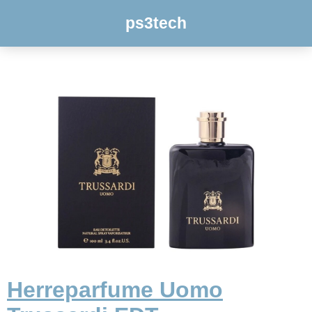
ps3tech
Herreparfume Uomo