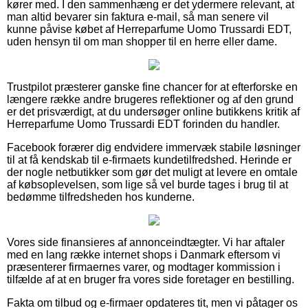
kører med. I den sammenhæng er det ydermere relevant, at
man altid bevarer sin faktura e-mail, så man senere vil
kunne påvise købet af Herreparfume Uomo Trussardi EDT,
uden hensyn til om man shopper til en herre eller dame.
Trustpilot præsterer ganske fine chancer for at efterforske en
længere række andre brugeres reflektioner og af den grund
er det prisværdigt, at du undersøger online butikkens kritik af
Herreparfume Uomo Trussardi EDT forinden du handler.
Facebook forærer dig endvidere immervæk stabile løsninger
til at få kendskab til e-firmaets kundetilfredshed. Herinde er
der nogle netbutikker som gør det muligt at levere en omtale
af købsoplevelsen, som lige så vel burde tages i brug til at
bedømme tilfredsheden hos kunderne.
Vores side finansieres af annonceindtægter. Vi har aftaler
med en lang række internet shops i Danmark eftersom vi
præsenterer firmaernes varer, og modtager kommission i
tilfælde af at en bruger fra vores side foretager en bestilling.
Fakta om tilbud og e-firmaer opdateres tit, men vi påtager os