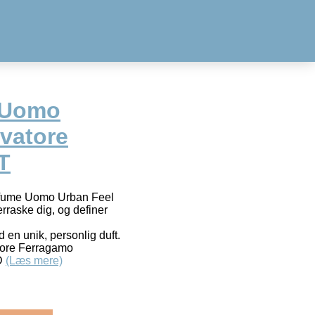
 Uomo
lvatore
T
rfume Uomo Urban Feel
raske dig, og definer
en unik, personlig duft.
tore Ferragamo
D
(Læs mere)