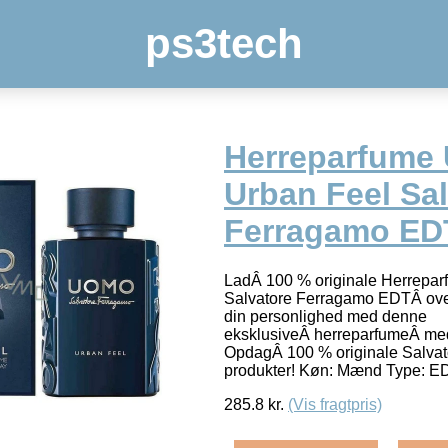
ps3tech
Herreparfume
Urban Feel Sa
Ferragamo ED
LadÂ 100 % originale Herrepa
Salvatore Ferragamo EDTÂ over
din personlighed med denne
eksklusiveÂ herreparfumeÂ med 
OpdagÂ 100 % originale Salva
produkter! Køn: Mænd Type: E
285.8
kr.
(Vis fragtpris)