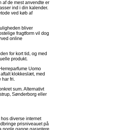
n af de mest anvendte er
passer ind i din kalender.
metode ved køb af
Muligheden bliver
telige fragtform vil dog
rved online
en for kort tid, og med
uelle produkt.
s Herreparfume Uomo
aftalt klokkeslæt, med
har fri.
onkret sum. Alternativt
strup, Sønderborg eller
 hos diverse internet
edbringe prisniveauet på
dda nogle gange garantere