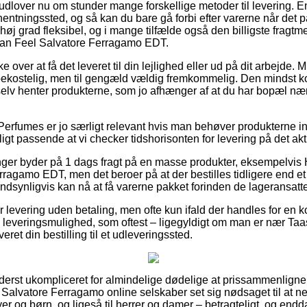
 udlover nu om stunder mange forskellige metoder til levering. E
 afhentningssted, og så kan du bare gå forbi efter varerne når det 
 høj grad fleksibel, og i mange tilfælde også den billigste fragt
n Feel Salvatore Ferragamo EDT.
 over at få det leveret til din lejlighed eller ud på dit arbejde. 
bekostelig, men til gengæld vældig fremkommelig. Den mindst kos
u selv henter produkterne, som jo afhænger af at du har bopæl næ
Perfumes er jo særligt relevant hvis man behøver produkterne ind
ligt passende at vi checker tidshorisonten for levering på det akt
inger byder på 1 dags fragt på en masse produkter, eksempelvi
ragamo EDT, men det beroer på at der bestilles tidligere end et 
ndsynligvis kan nå at få varerne pakket forinden de lageransatte 
r levering uden betaling, men ofte kun ifald der handles for en k
te leveringsmulighed, som oftest – ligegyldigt om man er nær Taa
veret din bestilling til et udleveringssted.
yderst ukompliceret for almindelige dødelige at prissammenligne
 Salvatore Ferragamo online selskaber set sig nødsaget til at n
yer og børn, og ligeså til herrer og damer – betragteligt, og en