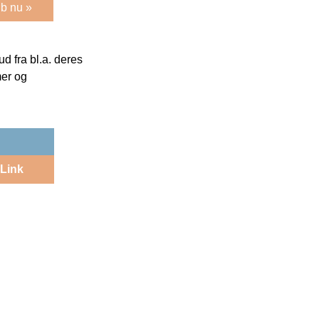
b nu »
 fra bl.a. deres
mer og
Link