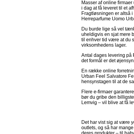
Masser af online firmaer
i dag at få leveret til et
Fragtløsningen er altså i
Herreparfume Uomo Urba
Du burde lige så vel tænke
uheldigvis en sjat mere 
til enhver tid være at d
virksomhedens lager.
Antal dages levering på 
det formål er det øjensyn
En række online forretn
Urban Feel Salvatore Fer
hensynstagen til at de sa
Flere e-firmaer garantere
bør du gribe den billigs
Lemvig – vil blive at få le
Det har vist sig at være 
outlets, og så har mange
deres produkter – til bab