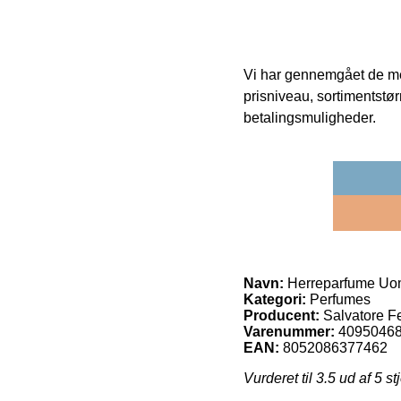
Vi har gennemgået de mes
prisniveau, sortimentstø
betalingsmuligheder.
Navn:
Herreparfume Uom
Kategori:
Perfumes
Producent:
Salvatore F
Varenummer:
4095046
EAN:
8052086377462
Vurderet til
3.5
ud af 5 st