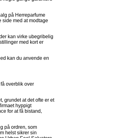
udsalg på Herreparfume
e side med at modtage
 der kan virke ubegribelig
tillinger med kort er
ighed kan du anvende en
få overblik over
 grundet at det ofte er et
 firmaet hyppigt
e for at få bistand,
ing på ordren, som
m helst sikrer sin