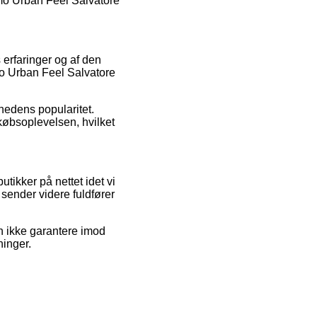
omo Urban Feel Salvatore
 erfaringer og af den
omo Urban Feel Salvatore
mhedens popularitet.
købsoplevelsen, hvilket
ikker på nettet idet vi
 sender videre fuldfører
n ikke garantere imod
ninger.