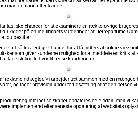
ledes man fremadrettet kan vidne om sit køb af Herreparfume U
m man er mand eller kvinde.
 fantastiske chancer for at eksaminere en række øvrige brugeres
, at du kigger på online firmaets vurderinger af Herreparfume U
t du bestiller.
rende ret så troværdige chancer for at få indtryk af online virkso
ikker som giver kunderne mulighed for at meddele en kritik af 
l at tage stilling til hvor tilfredse kunderne er.
t af reklameindtægter. Vi arbejder tæt sammen med en mængde but
arer, og tager provision under forudsætning af at den person vi
rodukter og internet selskaber opdateres hele tiden, men vi ka
 være implementeret efter seneste opdatering af websitets oplys