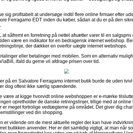
se sig profitabelt at undersøge indtil flere online firmaer efter 
re Ferragamo EDT inden du køber, sådan at du er på den sikr
.
at såfremt en forretning på nettet afsætter varer til en salgspris
tiden være en indikator for en bedragerisk internet webshop. Bes
retningslinje, der dækker en overfor uægte internet webshops.
tbetalinger eller betalinger med mobilen. Som en alternativ mul
ViaBill, ifald du gerne vil afdrage prisen over tid.
ler på en Salvatore Ferragamo internet butik burde de uden tvivl 
er dog oftest ikke særlig spændende.
 være at kigge hvorvidt online webshoppen er e-mærke tilsluttet,
ningen opretholder de danske retningslinjer, tillige med at online
r er meget fortrolige vedtægterne på området. Det giver dig chanc
lemstillinger ved din shopping.
nden er vidende om de mest aktuelle regler der kan have indvirkn
ret butikken anvender. Her er det samtidig vigtigt, at man når so