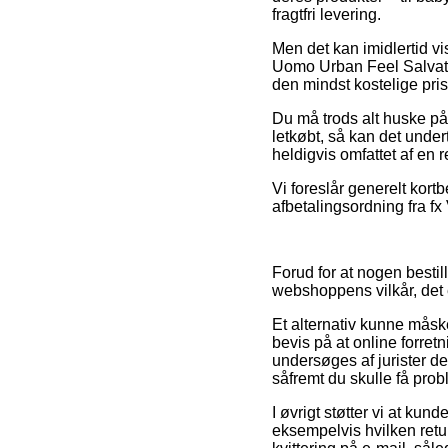
fragtfri levering.
Men det kan imidlertid vi
Uomo Urban Feel Salvato
den mindst kostelige pris
Du må trods alt huske på, 
letkøbt, så kan det under
heldigvis omfattet af en 
Vi foreslår generelt kor
afbetalingsordning fra fx 
Forud for at nogen bestil
webshoppens vilkår, det 
Et alternativ kunne måske
bevis på at online forret
undersøges af jurister de
såfremt du skulle få prob
I øvrigt støtter vi at ku
eksempelvis hvilken retur