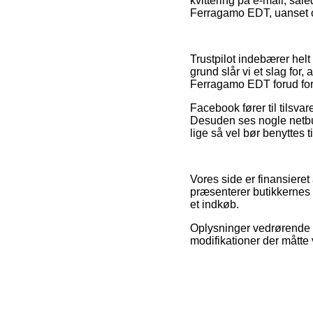
kvittering på e-mail, så
Ferragamo EDT, uanset o
Trustpilot indebærer helt
grund slår vi et slag for
Ferragamo EDT forud for a
Facebook fører til tilsva
Desuden ses nogle netbut
lige så vel bør benyttes ti
Vores side er finansiere
præsenterer butikkernes v
et indkøb.
Oplysninger vedrørende p
modifikationer der måtte