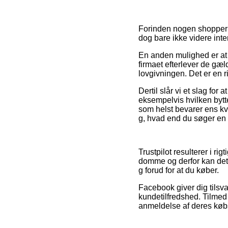
Forinden nogen shopper i
dog bare ikke videre inte
En anden mulighed er at 
firmaet efterlever de gæl
lovgivningen. Det er en r
Dertil slår vi et slag for
eksempelvis hvilken bytte
som helst bevarer ens k
g, hvad end du søger en v
Trustpilot resulterer i 
domme og derfor kan det
g forud for at du køber.
Facebook giver dig tilsva
kundetilfredshed. Tilmed
anmeldelse af deres købs