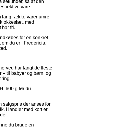
å sekunder, så af den
espektive vare.
n lang række varenumre,
t klokkeslæt, med
har fri.
 indkøbes for en konkret
t om du er i Fredericia,
ted.
 herved har langt de fleste
 – til babyer og børn, og
ering.
H, 600 g før du
en salgspris der anses for
ik. Handler med kort er
der.
unne du bruge en