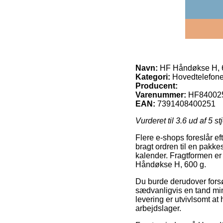
Navn:
HF Håndøkse H, 
Kategori:
Hovedtelefone
Producent:
Varenummer:
HF84002
EAN:
7391408400251
Vurderet til
3.6
ud af 5 st
Flere e-shops foreslår ef
bragt ordren til en pakke
kalender. Fragtformen er
Håndøkse H, 600 g.
Du burde derudover forsøge
sædvanligvis en tand min
levering er utvivlsomt a
arbejdslager.