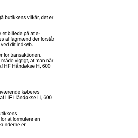
 butikkens vilkår, det er
et billede på at e-
ses af fagmænd der forstår
 ved dit indkøb.
r for transaktionen,
 måde vigtigt, at man når
g af HF Håndøkse H, 600
 nuværende køberes
k af HF Håndøkse H, 600
utikkens
for at formulere en
kunderne er.