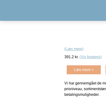
(Læs mere)
391.2
kr.
(Vis fragtpris)
Læs mere »
Vi har gennemgået de mes
prisniveau, sortimentstø
betalingsmuligheder.