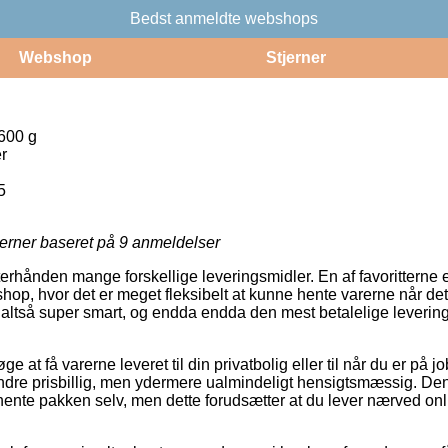
Bedst anmeldte webshops
Webshop
Stjerner
600 g
r
5
jerner baseret på
9
anmeldelser
terhånden mange forskellige leveringsmidler. En af favoritterne 
shop, hvor det er meget fleksibelt at kunne hente varerne når det
 altså super smart, og endda endda den mest betalelige leveri
 at få varerne leveret til din privatbolig eller til når du er på 
dre prisbillig, men ydermere ualmindeligt hensigtsmæssig. Den 
t hente pakken selv, men dette forudsætter at du lever nærved on