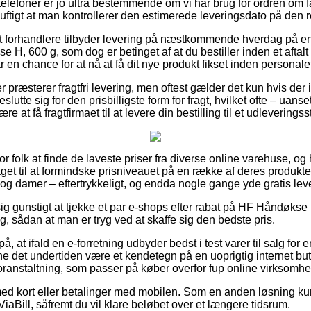
lefoner er jo ultra bestemmende om vi har brug for ordren om f
uftigt at man kontrollerer den estimerede leveringsdato på den r
 forhandlere tilbyder levering på næstkommende hverdag på e
H, 600 g, som dog er betinget af at du bestiller inden et aftal
 en chance for at nå at få dit nye produkt fikset inden personalet 
r præsterer fragtfri levering, men oftest gælder det kun hvis der
slutte sig for den prisbilligste form for fragt, hvilket ofte – uanse
re at få fragtfirmaet til at levere din bestilling til et udleveringss
l for folk at finde de laveste priser fra diverse online varehuse, og
get til at formindske prisniveauet på en række af deres produkter
 og damer – eftertrykkeligt, og endda nogle gange yde gratis lev
ig gunstigt at tjekke et par e-shops efter rabat på HF Håndøkse 
g, sådan at man er tryg ved at skaffe sig den bedste pris.
 at ifald en e-forretning udbyder bedst i test varer til salg for 
e det undertiden være et kendetegn på en uoprigtig internet but
 foranstaltning, som passer på køber overfor fup online virksomhe
 med kort eller betalinger med mobilen. Som en anden løsning k
ViaBill, såfremt du vil klare beløbet over et længere tidsrum.