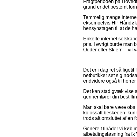
Fragtperioden på Hovedte
grund er det bestemt forn
Temmelig mange internet
eksempelvis HF Håndøkse 
hensynstagen til at de har
Enkelte internet selskabe
pris. I øvrigt burde man be
Odder eller Skjern – vil væ
Det er i dag ret så ligeti
netbutikker set sig nødsa
endvidere også til herrer
Det kan stadigvæk vise s
gennemfører din bestillin
Man skal bare være obs på,
kolossalt beskeden, kunn
trods alt omsluttet af en
Generelt tilråder vi køb
afbetalingsløsning fra fx 