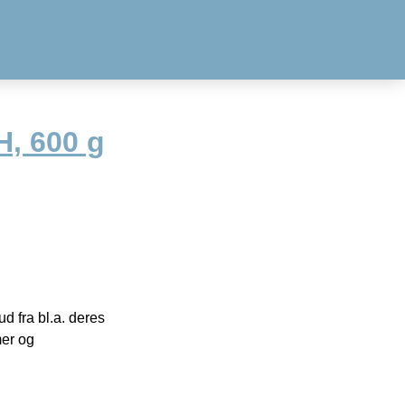
, 600 g
 fra bl.a. deres
mer og