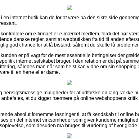
 en internet butik kan de for at være på den sikre side gennemgå
ressant.
kontrollere om e-firmaet er e-mærket medlem, fordi det bør være 
dende danske regler, samt at webbutikken fra tid til anden efter
igtig god chance for at få bistand, såfremt du skulle få problemer
 at kunden er på vagt for de mest essentielle betingelser der gælde
politik internet selskabet bruger. I den relation er det på samme
vittering, således man når som helst kan vidne om sin shoppin
are til en herre eller dame.
rigtig hensigtsmæssige muligheder for at udforske en lang række
 anbefales, at du kigger nærmere på online webshoppens kriti
rende absolut fornemme løsninger til at få kendskab til online b
 ses en del internet virksomheder som giver kunderne mulighed 
oplevelse, som desuden må bruges til vurdering af hvor glade 