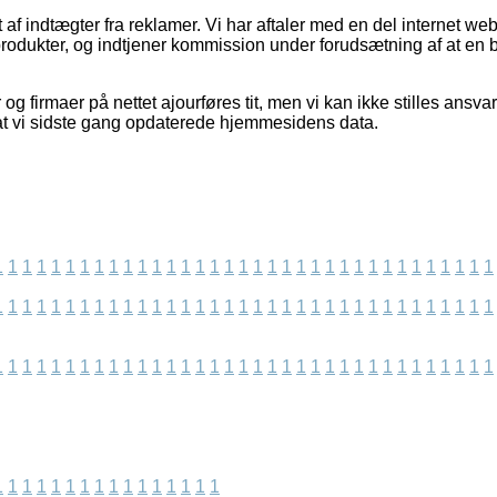
 af indtægter fra reklamer. Vi har aftaler med en del internet we
produkter, og indtjener kommission under forudsætning af at en b
g firmaer på nettet ajourføres tit, men vi kan ikke stilles ansvar
r at vi sidste gang opdaterede hjemmesidens data.
1
1
1
1
1
1
1
1
1
1
1
1
1
1
1
1
1
1
1
1
1
1
1
1
1
1
1
1
1
1
1
1
1
1
1
1
1
1
1
1
1
1
1
1
1
1
1
1
1
1
1
1
1
1
1
1
1
1
1
1
1
1
1
1
1
1
1
1
1
1
1
1
1
1
1
1
1
1
1
1
1
1
1
1
1
1
1
1
1
1
1
1
1
1
1
1
1
1
1
1
1
1
1
1
1
1
1
1
1
1
1
1
1
1
1
1
1
1
1
1
1