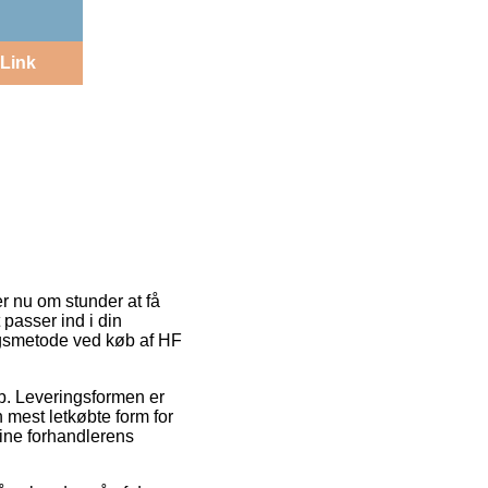
Link
er nu om stunder at få
 passer ind i din
ngsmetode ved køb af HF
job. Leveringsformen er
mest letkøbte form for
line forhandlerens