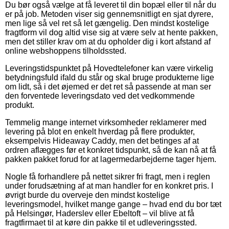
Du bør også vælge at få leveret til din bopæl eller til når du
er på job. Metoden viser sig gennemsnitligt en sjat dyrere,
men lige så vel ret så let gængelig. Den mindst kostelige
fragtform vil dog altid vise sig at være selv at hente pakken,
men det stiller krav om at du opholder dig i kort afstand af
online webshoppens tilholdssted.
Leveringstidspunktet på Hovedtelefoner kan være virkelig
betydningsfuld ifald du står og skal bruge produkterne lige
om lidt, så i det øjemed er det ret så passende at man ser
den forventede leveringsdato ved det vedkommende
produkt.
Temmelig mange internet virksomheder reklamerer med
levering på blot en enkelt hverdag på flere produkter,
eksempelvis Hideaway Caddy, men det betinges af at
ordren aflægges før et konkret tidspunkt, så de kan nå at få
pakken pakket forud for at lagermedarbejderne tager hjem.
Nogle få forhandlere på nettet sikrer fri fragt, men i reglen
under forudsætning af at man handler for en konkret pris. I
øvrigt burde du overveje den mindst kostelige
leveringsmodel, hvilket mange gange – hvad end du bor tæt
på Helsingør, Haderslev eller Ebeltoft – vil blive at få
fragtfirmaet til at køre din pakke til et udleveringssted.