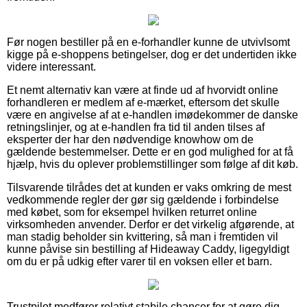
Før nogen bestiller på en e-forhandler kunne de utvivlsomt
kigge på e-shoppens betingelser, dog er det undertiden ikke
videre interessant.
Et nemt alternativ kan være at finde ud af hvorvidt online
forhandleren er medlem af e-mærket, eftersom det skulle
være en angivelse af at e-handlen imødekommer de danske
retningslinjer, og at e-handlen fra tid til anden tilses af
eksperter der har den nødvendige knowhow om de
gældende bestemmelser. Dette er en god mulighed for at få
hjælp, hvis du oplever problemstillinger som følge af dit køb.
Tilsvarende tilrådes det at kunden er vaks omkring de mest
vedkommende regler der gør sig gældende i forbindelse
med købet, som for eksempel hvilken returret online
virksomheden anvender. Derfor er det virkelig afgørende, at
man stadig beholder sin kvittering, så man i fremtiden vil
kunne påvise sin bestilling af Hideaway Caddy, ligegyldigt
om du er på udkig efter varer til en voksen eller et barn.
Trustpilot medfører relativt stabile chancer for at gøre dig