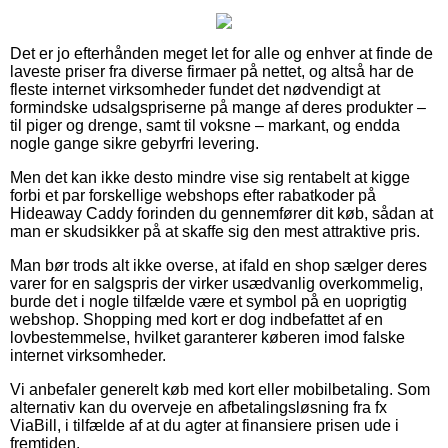
Det er jo efterhånden meget let for alle og enhver at finde de
laveste priser fra diverse firmaer på nettet, og altså har de
fleste internet virksomheder fundet det nødvendigt at
formindske udsalgspriserne på mange af deres produkter –
til piger og drenge, samt til voksne – markant, og endda
nogle gange sikre gebyrfri levering.
Men det kan ikke desto mindre vise sig rentabelt at kigge
forbi et par forskellige webshops efter rabatkoder på
Hideaway Caddy forinden du gennemfører dit køb, sådan at
man er skudsikker på at skaffe sig den mest attraktive pris.
Man bør trods alt ikke overse, at ifald en shop sælger deres
varer for en salgspris der virker usædvanlig overkommelig,
burde det i nogle tilfælde være et symbol på en uoprigtig
webshop. Shopping med kort er dog indbefattet af en
lovbestemmelse, hvilket garanterer køberen imod falske
internet virksomheder.
Vi anbefaler generelt køb med kort eller mobilbetaling. Som
alternativ kan du overveje en afbetalingsløsning fra fx
ViaBill, i tilfælde af at du agter at finansiere prisen ude i
fremtiden.