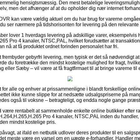
temmelig hensigtsmæssig. Den mest betalelige leveringsmulighed
selv, men det afhænger af at du opholder dig nær internet forhan
 DVR kan være vældig aktuel om du har brug for varerne omgåen
t du ser nærmere på tidshorisonten for levering på den relevante
ber lover 1 hverdags levering på adskillige varer, eksempelvi
65 Pro 4 kanaler, NTSC,PAL, hvilket forudsætter at transaktione
an nå at få produktet ordnet forinden personalet har fri.
t frembyder gebyrfri levering, men typisk er det så nødvendigt at
burde du foretrække den mindst kostelige mulighed for fragt, hvi
 eller Sæby – vil være at få fragtfirmaet til at bringe varerne ti
t for alle og enhver at prissammenligne i blandt forskellige onli
nettet ikke kunne slippe for at nedsætte udsalgspriserne på mang
ledes også til voksne – betragteligt, og endda nogle gange præs
id være rentabelt at sammenholde enkelte online butikker efter 
.264,H.265,H.265 Pro 4 kanaler, NTSC,PAL inden du handler, 
 i den mindst kostelige pris.
påvagt, at ifald en netbutik udlover deres produkter til en salgspr
r det meste være en varsel om en uægte e-forhandler. Handler med