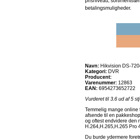
prisniveau, sortimentstø
betalingsmuligheder.
Navn:
Hikvision DS-720
Kategori:
DVR
Producent:
Varenummer:
12863
EAN:
6954273652722
Vurderet til
3.6
ud af 5 st
Temmelig mange online for
afsende til en pakkeshop
og oftest endvidere den 
H.264,H.265,H.265 Pro 
Du burde ydermere foretræk