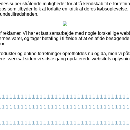
edes super strålende muligheder for at få kendskab til e-forretn
s som tilbyder folk at forfatte en kritik af deres købsoplevelse
 kundetilfredsheden.
f reklamer. Vi har et fast samarbejde med nogle forskellige webb
nes varer, og tager betaling i tilfælde af at en af de besøgend
ion.
dukter og online forretninger opretholdes nu og da, men vi påta
ære iværksat siden vi sidste gang opdaterede websitets oplysnin
1
1
1
1
1
1
1
1
1
1
1
1
1
1
1
1
1
1
1
1
1
1
1
1
1
1
1
1
1
1
1
1
1
1
1
1
1
1
1
1
1
1
1
1
1
1
1
1
1
1
1
1
1
1
1
1
1
1
1
1
1
1
1
1
1
1
1
1
1
1
1
1
1
1
1
1
1
1
1
1
1
1
1
1
1
1
1
1
1
1
1
1
1
1
1
1
1
1
1
1
1
1
1
1
1