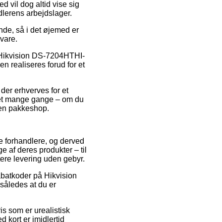
 vil dog altid vise sig
dlerens arbejdslager.
de, så i det øjemed er
 vare.
s Hikvision DS-7204HTHI-
n realiseres forud for et
 der erhverves for et
lket mange gange – om du
l en pakkeshop.
ne forhandlere, og derved
e af deres produkter – til
tere levering uden gebyr.
rabatkoder på Hikvision
således at du er
is som er urealistisk
 kort er imidlertid