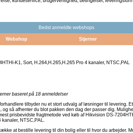
rrelse, kundeservice, brugervenlighed, betingelser, leveringsfor
Bedst anmeldte webshops
Webshop
Stjerner
4HTHI-K1, Sort, H.264,H.265,H.265 Pro 4 kanaler, NTSC,PAL
jerner baseret på
18
anmeldelser
handlere tilbyder nu et stort udvalg af løsninger til levering. Et
, og så afhenter du blot pakken den dag der passer dig. Mulighed
mest prisbevidste fragtmetode ved køb af Hikvision DS-7204HTH
4 kanaler, NTSC,PAL.
ke at bestille levering til din bolig eller til hvor du arbejder. 