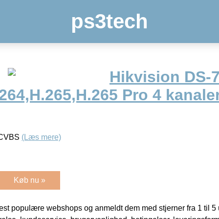
ps3tech
Hikvision DS-
.264,H.265,H.265 Pro 4 kanaler
/ CVBS
(Læs mere)
Køb nu »
t populære webshops og anmeldt dem med stjerner fra 1 til 5 ud