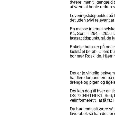
dyrere, men til gengæld 
at være at hente ordren 
Leveringstidspunktet på
det uden tvivl relevant a
En masse internet selska
K1, Sort, H.264,H.265,H.2
fastsat tidspunkt, så de k
Enkelte butikker på nette
fastslået beløb. Ellers 
bor nær Roskilde, Hjørring
Det er jo virkelig bekvem
har flere forhandlere på 
drenge og piger, og lige
Det kan dog til hver en t
DS-7204HTHI-K1, Sort, H
velinformeret til at få fat
Du bør trods alt være så 
favorabel, så kan det fo