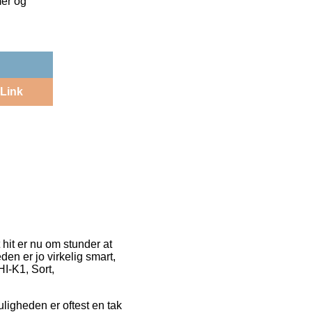
mer og
Link
 hit er nu om stunder at
en er jo virkelig smart,
I-K1, Sort,
Muligheden er oftest en tak