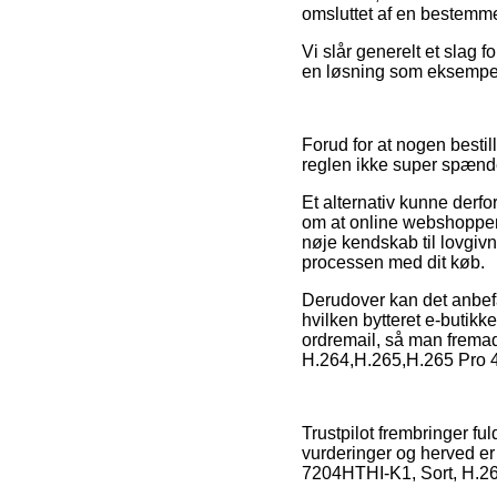
omsluttet af en bestemmel
Vi slår generelt et slag
en løsning som eksempelvi
Forud for at nogen bestil
reglen ikke super spæn
Et alternativ kunne derf
om at online webshoppen r
nøje kendskab til lovgiv
processen med dit køb.
Derudover kan det anbefal
hvilken bytteret e-butikk
ordremail, så man fremad
H.264,H.265,H.265 Pro 4
Trustpilot frembringer 
vurderinger og herved er
7204HTHI-K1, Sort, H.264