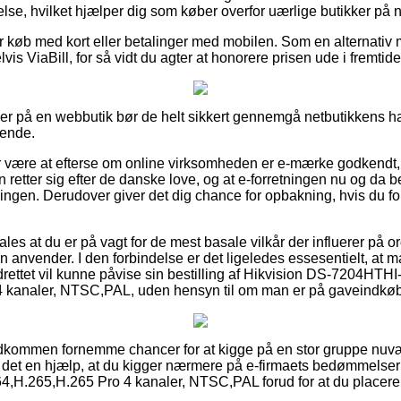
se, hvilket hjælper dig som køber overfor uærlige butikker på ne
 for køb med kort eller betalinger med mobilen. Som en alternati
s ViaBill, for så vidt du agter at honorere prisen ude i fremtide
ler på en webbutik bør de helt sikkert gennemgå netbutikkens ha
dende.
or være at efterse om online virksomheden er e-mærke godkendt, 
etter sig efter de danske love, og at e-forretningen nu og da be
ningen. Derudover giver det dig chance for opbakning, hvis du f
es at du er på vagt for de mest basale vilkår der influerer på 
en anvender. I den forbindelse er det ligeledes essesentielt, at 
rettet vil kunne påvise sin bestilling af Hikvision DS-7204HTHI-
 kanaler, NTSC,PAL, uden hensyn til om man er på gaveindkøb t
fuldkommen fornemme chancer for at kigge på en stor gruppe n
 det en hjælp, at du kigger nærmere på e-firmaets bedømmelser
,H.265,H.265 Pro 4 kanaler, NTSC,PAL forud for at du placerer