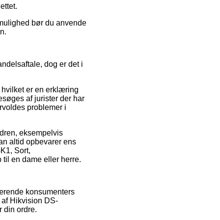
ttet.
v mulighed bør du anvende
n.
ndelsaftale, dog er det i
hvilket er en erklæring
søges af jurister der har
orvoldes problemer i
ordren, eksempelvis
man altid opbevarer ens
K1, Sort,
il en dame eller herre.
uværende konsumenters
 af Hikvision DS-
 din ordre.