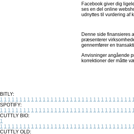
Facebook giver dig ligel
ses en del online webshop
udnyttes til vurdering af
Denne side finansieres a
præsenterer virksomheder
gennemfører en transakt
Anvisninger angående pro
korrektioner der måtte v
BITLY:
1
1
1
1
1
1
1
1
1
1
1
1
1
1
1
1
1
1
1
1
1
1
1
1
1
1
1
1
1
1
1
1
1
1
SPOTIFY:
1
1
1
1
1
1
1
1
1
1
1
1
1
1
1
1
1
1
1
1
1
1
1
1
1
1
1
1
1
1
1
1
1
1
CUTTLY BIO:
1
1
1
1
1
1
1
1
1
1
1
1
1
1
1
1
1
1
1
1
1
1
1
1
1
1
1
1
1
1
1
1
1
1
1
CUTTLY OLD: