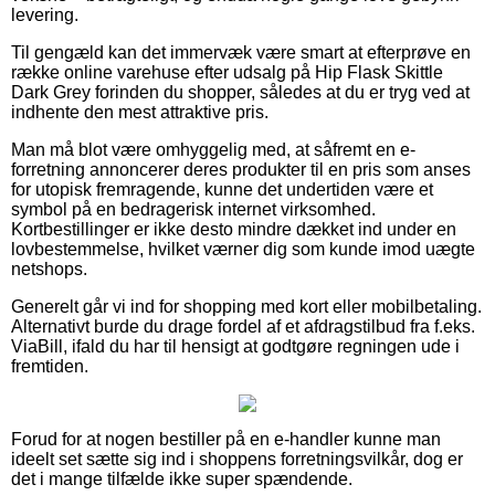
levering.
Til gengæld kan det immervæk være smart at efterprøve en
række online varehuse efter udsalg på Hip Flask Skittle
Dark Grey forinden du shopper, således at du er tryg ved at
indhente den mest attraktive pris.
Man må blot være omhyggelig med, at såfremt en e-
forretning annoncerer deres produkter til en pris som anses
for utopisk fremragende, kunne det undertiden være et
symbol på en bedragerisk internet virksomhed.
Kortbestillinger er ikke desto mindre dækket ind under en
lovbestemmelse, hvilket værner dig som kunde imod uægte
netshops.
Generelt går vi ind for shopping med kort eller mobilbetaling.
Alternativt burde du drage fordel af et afdragstilbud fra f.eks.
ViaBill, ifald du har til hensigt at godtgøre regningen ude i
fremtiden.
Forud for at nogen bestiller på en e-handler kunne man
ideelt set sætte sig ind i shoppens forretningsvilkår, dog er
det i mange tilfælde ikke super spændende.