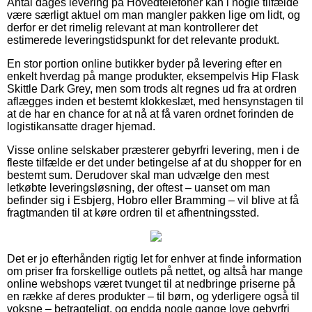
Antal dages levering på Hovedtelefoner kan i nogle tilfælde
være særligt aktuel om man mangler pakken lige om lidt, og
derfor er det rimelig relevant at man kontrollerer det
estimerede leveringstidspunkt for det relevante produkt.
En stor portion online butikker byder på levering efter en
enkelt hverdag på mange produkter, eksempelvis Hip Flask
Skittle Dark Grey, men som trods alt regnes ud fra at ordren
aflægges inden et bestemt klokkeslæt, med hensynstagen til
at de har en chance for at nå at få varen ordnet forinden de
logistikansatte drager hjemad.
Visse online selskaber præsterer gebyrfri levering, men i de
fleste tilfælde er det under betingelse af at du shopper for en
bestemt sum. Derudover skal man udvælge den mest
letkøbte leveringsløsning, der oftest – uanset om man
befinder sig i Esbjerg, Hobro eller Bramming – vil blive at få
fragtmanden til at køre ordren til et afhentningssted.
Det er jo efterhånden rigtig let for enhver at finde information
om priser fra forskellige outlets på nettet, og altså har mange
online webshops været tvunget til at nedbringe priserne på
en række af deres produkter – til børn, og yderligere også til
voksne – betragteligt, og endda nogle gange love gebyrfri