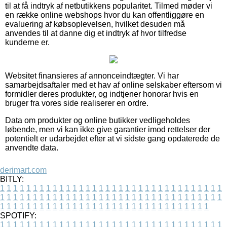
til at få indtryk af netbutikkens popularitet. Tilmed møder vi
en række online webshops hvor du kan offentliggøre en
evaluering af købsoplevelsen, hvilket desuden må
anvendes til at danne dig et indtryk af hvor tilfredse
kunderne er.
Websitet finansieres af annonceindtægter. Vi har
samarbejdsaftaler med et hav af online selskaber eftersom vi
formidler deres produkter, og indtjener honorar hvis en
bruger fra vores side realiserer en ordre.
Data om produkter og online butikker vedligeholdes
løbende, men vi kan ikke give garantier imod rettelser der
potentielt er udarbejdet efter at vi sidste gang opdaterede de
anvendte data.
derimart.com
BITLY:
1
1
1
1
1
1
1
1
1
1
1
1
1
1
1
1
1
1
1
1
1
1
1
1
1
1
1
1
1
1
1
1
1
1
1
1
1
1
1
1
1
1
1
1
1
1
1
1
1
1
1
1
1
1
1
1
1
1
1
1
1
1
1
1
1
1
1
1
1
1
1
1
1
1
1
1
1
1
1
1
1
1
1
1
1
1
1
1
1
1
1
1
1
1
1
1
1
1
1
1
SPOTIFY:
1
1
1
1
1
1
1
1
1
1
1
1
1
1
1
1
1
1
1
1
1
1
1
1
1
1
1
1
1
1
1
1
1
1