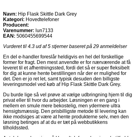
Navn:
Hip Flask Skittle Dark Grey
Kategori:
Hovedtelefoner
Producent:
Varenummer:
lun7133
EAN:
5060455699544
Vurderet til
4.3
ud af 5 stjerner baseret på
29
anmeldelser
En del e-handler foreslår heldigvis en hel del forskellige
former for fragt. Den mest anvendte er for nærværende at få
leveret til et afhentningssted, fordi det så er super fleksibelt
for dig at kunne hente bestillingen når der er mulighed for
det. Den er jo ret let, samt typisk desuden den billigste
leveringsmodel ved køb af Hip Flask Skittle Dark Grey.
Du burde lige så vel prøve at vælge udbringning hjem til dig
privat eller til hvor du arbejder. Løsningen er en gang i
mellem en smule mere bekostelig, men ydermere ultra
hensigtsmæssig. Den prisbilligste metode til levering kan
ikke modsiges at være at hente produkterne selv, men den
løsning betinges af at du er tæt på webbutikkens
tilholdssted.