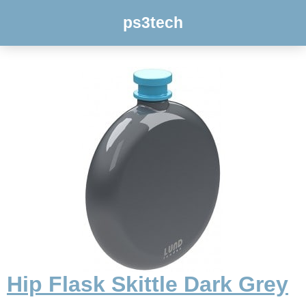
ps3tech
Hip Flask Skittle Dark Grey