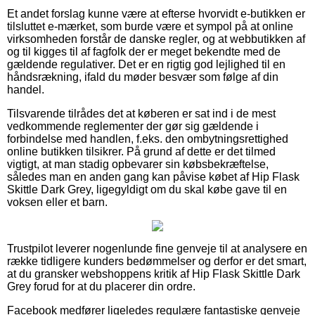
Et andet forslag kunne være at efterse hvorvidt e-butikken er
tilsluttet e-mærket, som burde være et sympol på at online
virksomheden forstår de danske regler, og at webbutikken af
og til kigges til af fagfolk der er meget bekendte med de
gældende regulativer. Det er en rigtig god lejlighed til en
håndsrækning, ifald du møder besvær som følge af din
handel.
Tilsvarende tilrådes det at køberen er sat ind i de mest
vedkommende reglementer der gør sig gældende i
forbindelse med handlen, f.eks. den ombytningsrettighed
online butikken tilsikrer. På grund af dette er det tilmed
vigtigt, at man stadig opbevarer sin købsbekræftelse,
således man en anden gang kan påvise købet af Hip Flask
Skittle Dark Grey, ligegyldigt om du skal købe gave til en
voksen eller et barn.
Trustpilot leverer nogenlunde fine genveje til at analysere en
række tidligere kunders bedømmelser og derfor er det smart,
at du gransker webshoppens kritik af Hip Flask Skittle Dark
Grey forud for at du placerer din ordre.
Facebook medfører ligeledes regulære fantastiske genveje