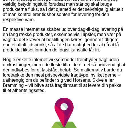
vældig betydningsfuld forudsat man står og skal bruge
produkterne fluks, så i det øjemed er det selvfølgelig aktuelt
at man kontrollerer tidshorisonten for levering for den
respektive vare.
En masse internet selskaber udlover dag-til-dag levering på
en lang række produkter, eksempelvis Hipster, men vær på
vagt da det kræver at bestillingen køres igennem tidligere
end et aftalt tidspunkt, så at de har mulighed for at nå at få
produktet fikset forinden de logistikansatte får fri.
Nogle enkelte internet virksomheder frembyder fragt uden
omkostninger, men i de fleste tilfælde er det så nødvendigt at
der indkøbes for et fastslået beløb. Som alternativ burde du
foretrække den mest prisbevidste fragttype, hvilket gerne –
uafhængig om du befinder sig ved Horsens, Skive eller
Bramming – vil blive at få fragtfirmaet til at levere din pakke
til et afhentningssted.