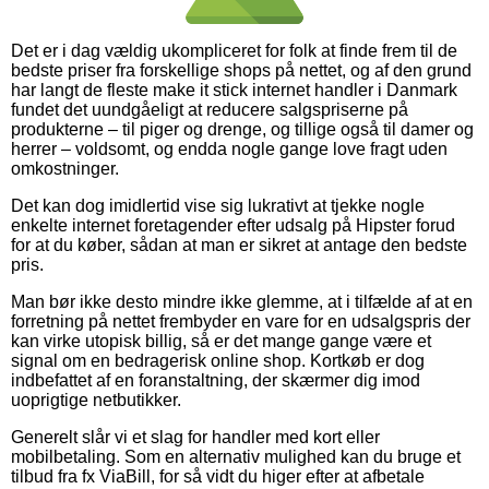
Det er i dag vældig ukompliceret for folk at finde frem til de
bedste priser fra forskellige shops på nettet, og af den grund
har langt de fleste make it stick internet handler i Danmark
fundet det uundgåeligt at reducere salgspriserne på
produkterne – til piger og drenge, og tillige også til damer og
herrer – voldsomt, og endda nogle gange love fragt uden
omkostninger.
Det kan dog imidlertid vise sig lukrativt at tjekke nogle
enkelte internet foretagender efter udsalg på Hipster forud
for at du køber, sådan at man er sikret at antage den bedste
pris.
Man bør ikke desto mindre ikke glemme, at i tilfælde af at en
forretning på nettet frembyder en vare for en udsalgspris der
kan virke utopisk billig, så er det mange gange være et
signal om en bedragerisk online shop. Kortkøb er dog
indbefattet af en foranstaltning, der skærmer dig imod
uoprigtige netbutikker.
Generelt slår vi et slag for handler med kort eller
mobilbetaling. Som en alternativ mulighed kan du bruge et
tilbud fra fx ViaBill, for så vidt du higer efter at afbetale