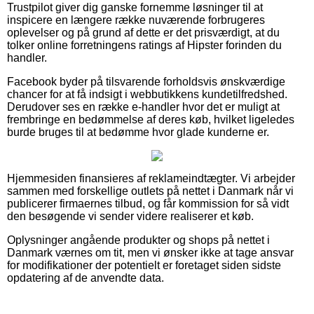
Trustpilot giver dig ganske fornemme løsninger til at
inspicere en længere række nuværende forbrugeres
oplevelser og på grund af dette er det prisværdigt, at du
tolker online forretningens ratings af Hipster forinden du
handler.
Facebook byder på tilsvarende forholdsvis ønskværdige
chancer for at få indsigt i webbutikkens kundetilfredshed.
Derudover ses en række e-handler hvor det er muligt at
frembringe en bedømmelse af deres køb, hvilket ligeledes
burde bruges til at bedømme hvor glade kunderne er.
Hjemmesiden finansieres af reklameindtægter. Vi arbejder
sammen med forskellige outlets på nettet i Danmark når vi
publicerer firmaernes tilbud, og får kommission for så vidt
den besøgende vi sender videre realiserer et køb.
Oplysninger angående produkter og shops på nettet i
Danmark værnes om tit, men vi ønsker ikke at tage ansvar
for modifikationer der potentielt er foretaget siden sidste
opdatering af de anvendte data.