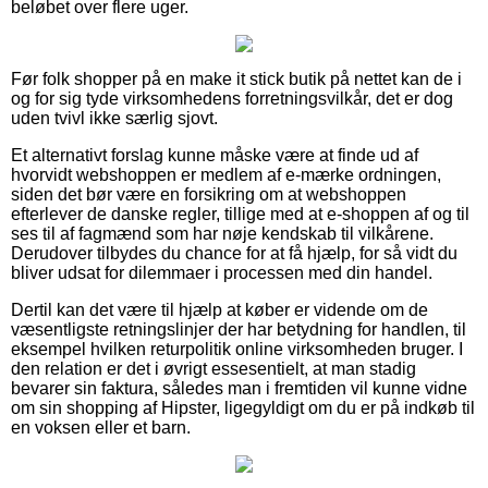
beløbet over flere uger.
Før folk shopper på en make it stick butik på nettet kan de i
og for sig tyde virksomhedens forretningsvilkår, det er dog
uden tvivl ikke særlig sjovt.
Et alternativt forslag kunne måske være at finde ud af
hvorvidt webshoppen er medlem af e-mærke ordningen,
siden det bør være en forsikring om at webshoppen
efterlever de danske regler, tillige med at e-shoppen af og til
ses til af fagmænd som har nøje kendskab til vilkårene.
Derudover tilbydes du chance for at få hjælp, for så vidt du
bliver udsat for dilemmaer i processen med din handel.
Dertil kan det være til hjælp at køber er vidende om de
væsentligste retningslinjer der har betydning for handlen, til
eksempel hvilken returpolitik online virksomheden bruger. I
den relation er det i øvrigt essesentielt, at man stadig
bevarer sin faktura, således man i fremtiden vil kunne vidne
om sin shopping af Hipster, ligegyldigt om du er på indkøb til
en voksen eller et barn.