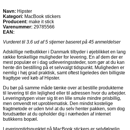
Navn:
Hipster
Kategori:
MacBook stickers
Producent:
make it stick
Varenummer:
29785566
EAN:
Vurderet til
3.6
ud af 5 stjerner baseret på
45
anmeldelser
Adskillige netbutikker i Danmark tilbyder i øjeblikket en lang
række forskellige muligheder for levering. En af dem der er
mest populær er i dag udleveringssteder, som gør at du kan
hente din bestilling på et selvvalgt tidspunkt. Muligheden er
nemlig i høj grad praktisk, samt oftest ligeledes den billigste
fragttype ved køb af Hipster.
Du bør på samme måde tænke over at bestille produkterne
til levering til din lejlighed eller til adressen hvor du arbejder.
Leveringstypen viser sig tit en lille smule mindre prisbillig,
men omvendt ret uproblematisk. Den mindst kostelige
fragtmetode er uden tvivl at du selv henter pakken, som dog
forudsætter at du opholder dig i nærheden af internet
butikkens bopæl.
Leveringstidspunktet på MacBook stickers er selvfølgelig