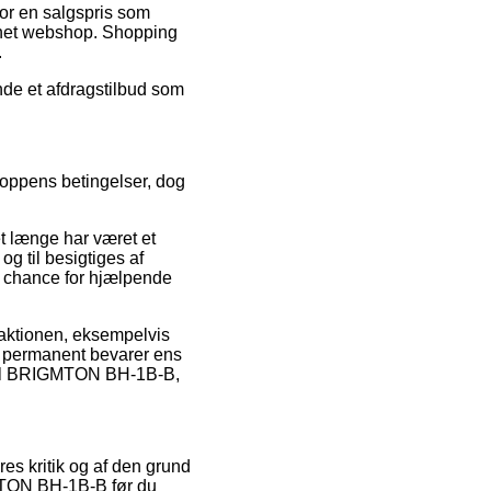
or en salgspris som
ternet webshop. Shopping
.
nde et afdragstilbud som
hoppens betingelser, dog
t længe har været et
g til besigtiges af
 chance for hjælpende
saktionen, eksempelvis
an permanent bevarer ens
ehjul BRIGMTON BH-1B-B,
res kritik og af den grund
IGMTON BH-1B-B før du