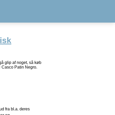
risk
å glip af noget, så køb
N Casco Patin Negro.
 fra bl.a. deres