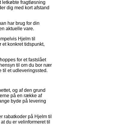
 letkøbte fragtløsning
der dig med kort afstand
n har brug for din
en aktuelle vare.
mpelvis Hjelm til
et konkret tidspunkt,
hoppes for et fastslået
 hensyn til om du bor nær
 til et udleveringssted.
ettet, og af den grund
serne på en række af
 gange byde på levering
r rabatkoder på Hjelm til
 du er velinformeret til