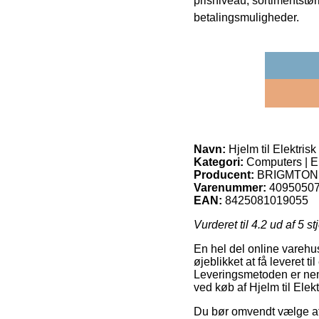
prisniveau, sortimentstø
betalingsmuligheder.
Navn:
Hjelm til Elektr
Kategori:
Computers | El
Producent:
BRIGMTON
Varenummer:
4095050
EAN:
8425081019055
Vurderet til
4.2
ud af 5 st
En hel del online varehu
øjeblikket at få leveret t
Leveringsmetoden er nem
ved køb af Hjelm til El
Du bør omvendt vælge at be