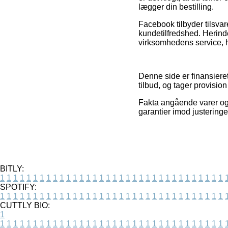
lægger din bestilling.
Facebook tilbyder tilsva
kundetilfredshed. Herinde
virksomhedens service, hv
Denne side er finansieret
tilbud, og tager provisi
Fakta angående varer og 
garantier imod justering
BITLY:
1
1
1
1
1
1
1
1
1
1
1
1
1
1
1
1
1
1
1
1
1
1
1
1
1
1
1
1
1
1
1
1
1
1
SPOTIFY:
1
1
1
1
1
1
1
1
1
1
1
1
1
1
1
1
1
1
1
1
1
1
1
1
1
1
1
1
1
1
1
1
1
1
CUTTLY BIO:
1
1
1
1
1
1
1
1
1
1
1
1
1
1
1
1
1
1
1
1
1
1
1
1
1
1
1
1
1
1
1
1
1
1
1