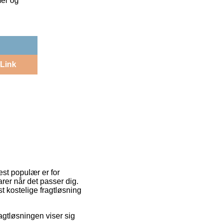
mer og
Link
est populær er for
arer når det passer dig.
kostelige fragtløsning
ragtløsningen viser sig