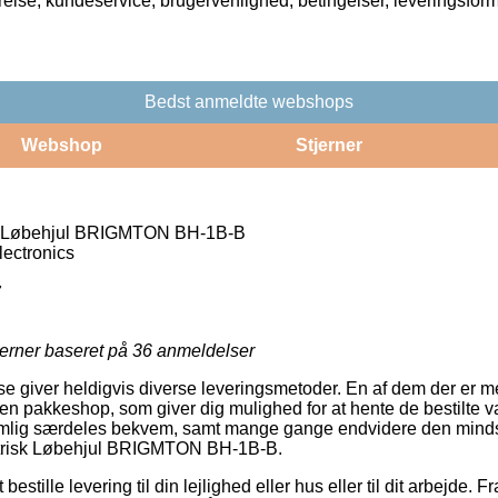
rrelse, kundeservice, brugervenlighed, betingelser, leveringsfor
Bedst anmeldte webshops
Webshop
Stjerner
isk Løbehjul BRIGMTON BH-1B-B
ectronics
7
jerner baseret på
36
anmeldelser
se giver heldigvis diverse leveringsmetoder. En af dem der er m
il en pakkeshop, som giver dig mulighed for at hente de bestilte v
lig særdeles bekvem, samt mange gange endvidere den mindst 
ektrisk Løbehjul BRIGMTON BH-1B-B.
stille levering til din lejlighed eller hus eller til dit arbejde. F