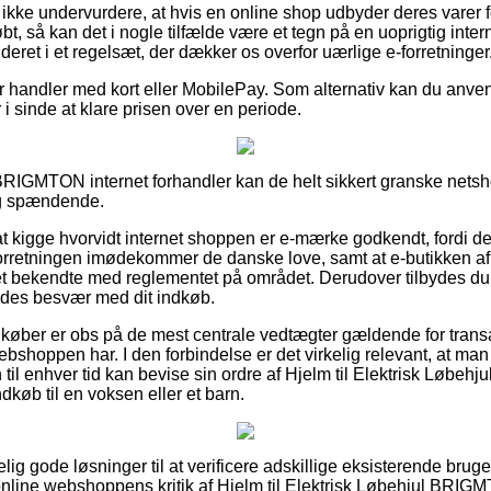
kke undervurdere, at hvis en online shop udbyder deres varer f
tkøbt, så kan det i nogle tilfælde være et tegn på en uoprigtig in
uderet i et regelsæt, der dækker os overfor uærlige e-forretninger
for handler med kort eller MobilePay. Som alternativ kan du anve
r i sinde at klare prisen over en periode.
BRIGMTON internet forhandler kan de helt sikkert granske nets
ig spændende.
 kigge hvorvidt internet shoppen er e-mærke godkendt, fordi de
forretningen imødekommer de danske love, samt at e-butikken af o
 bekendte med reglementet på området. Derudover tilbydes du
oldes besvær med dit indkøb.
at køber er obs på de mest centrale vedtægter gældende for tran
webshoppen har. I den forbindelse er det virkelig relevant, at m
til enhver tid kan bevise sin ordre af Hjelm til Elektrisk Løb
dkøb til en voksen eller et barn.
lig gode løsninger til at verificere adskillige eksisterende bruge
er online webshoppens kritik af Hjelm til Elektrisk Løbehjul BR