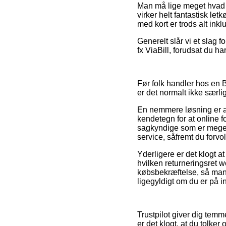
Man må lige meget hvad i
virker helt fantastisk le
med kort er trods alt inkl
Generelt slår vi et slag 
fx ViaBill, forudsat du ha
Før folk handler hos en 
er det normalt ikke særl
En nemmere løsning er at
kendetegn for at online 
sagkyndige som er meget
service, såfremt du forv
Yderligere er det klogt 
hvilken returneringsret 
købsbekræftelse, så man 
ligegyldigt om du er på in
Trustpilot giver dig temme
er det klogt, at du tolk