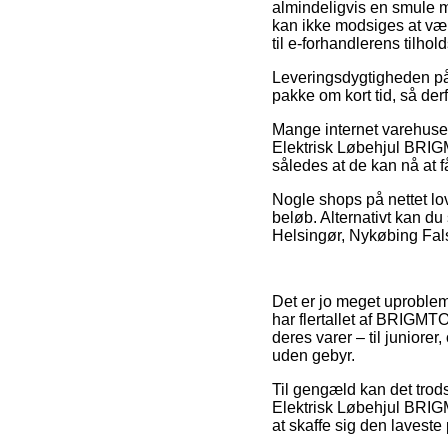
almindeligvis en smule m
kan ikke modsiges at være
til e-forhandlerens tilhol
Leveringsdygtigheden på
pakke om kort tid, så der
Mange internet varehuse 
Elektrisk Løbehjul BRIGM
således at de kan nå at f
Nogle shops på nettet lov
beløb. Alternativt kan du
Helsingør, Nykøbing Falste
Det er jo meget uproblem
har flertallet af BRIGMT
deres varer – til juniore
uden gebyr.
Til gengæld kan det trods
Elektrisk Løbehjul BRIGM
at skaffe sig den laveste 