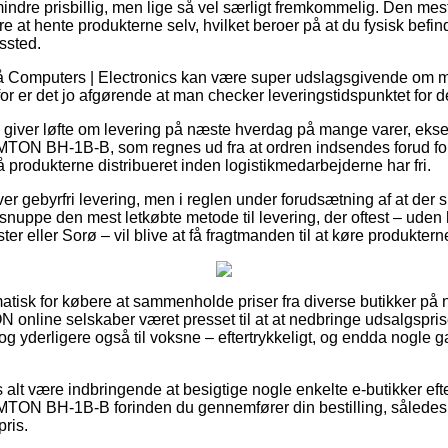
indre prisbillig, men lige så vel særligt fremkommelig. Den mest
 at hente produkterne selv, hvilket beroer på at du fysisk befin
dssted.
 Computers | Electronics kan være super udslagsgivende om ma
for er det jo afgørende at man checker leveringstidspunktet for d
giver løfte om levering på næste hverdag på mange varer, ekse
TON BH-1B-B, som regnes ud fra at ordren indsendes forud for 
å produkterne distribueret inden logistikmedarbejderne har fri.
er gebyrfri levering, men i reglen under forudsætning af at der s
 snuppe den mest letkøbte metode til levering, der oftest – uden
r eller Sorø – vil blive at få fragtmanden til at køre produkterne
atisk for købere at sammenholde priser fra diverse butikker på n
ON online selskaber været presset til at at nedbringe udsalgspri
r, og yderligere også til voksne – eftertrykkeligt, og endda nogle
 alt være indbringende at besigtige nogle enkelte e-butikker efte
TON BH-1B-B forinden du gennemfører din bestilling, således at
pris.