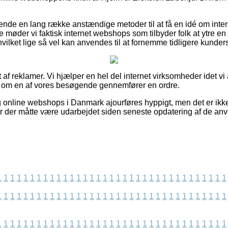
rende en lang række anstændige metoder til at få en idé om in
 møder vi faktisk internet webshops som tilbyder folk at ytre en
ilket lige så vel kan anvendes til at fornemme tidligere kunders
 af reklamer. Vi hjælper en hel del internet virksomheder idet v
on om en af vores besøgende gennemfører en ordre.
online webshops i Danmark ajourføres hyppigt, men det er ikke 
er der måtte være udarbejdet siden seneste opdatering af de anv
1
1
1
1
1
1
1
1
1
1
1
1
1
1
1
1
1
1
1
1
1
1
1
1
1
1
1
1
1
1
1
1
1
1
1
1
1
1
1
1
1
1
1
1
1
1
1
1
1
1
1
1
1
1
1
1
1
1
1
1
1
1
1
1
1
1
1
1
1
1
1
1
1
1
1
1
1
1
1
1
1
1
1
1
1
1
1
1
1
1
1
1
1
1
1
1
1
1
1
1
1
1
1
1
1