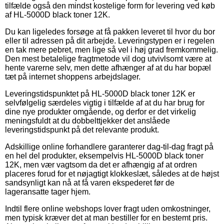
tilfælde også den mindst kostelige form for levering ved køb
af HL-5000D black toner 12K.
Du kan ligeledes forsøge at få pakken leveret til hvor du bor
eller til adressen på dit arbejde. Leveringstypen er i regelen
en tak mere pebret, men lige så vel i høj grad fremkommelig.
Den mest betalelige fragtmetode vil dog utvivlsomt være at
hente varerne selv, men dette afhænger af at du har bopæl
tæt på internet shoppens arbejdslager.
Leveringstidspunktet på HL-5000D black toner 12K er
selvfølgelig særdeles vigtig i tilfælde af at du har brug for
dine nye produkter omgående, og derfor er det virkelig
meningsfuldt at du dobbelttjekker det anslåede
leveringstidspunkt på det relevante produkt.
Adskillige online forhandlere garanterer dag-til-dag fragt på
en hel del produkter, eksempelvis HL-5000D black toner
12K, men vær vagtsom da det er afhængig af at ordren
placeres forud for et nøjagtigt klokkeslæt, således at de højst
sandsynligt kan nå at få varen ekspederet før de
lageransatte tager hjem.
Indtil flere online webshops lover fragt uden omkostninger,
men typisk kræver det at man bestiller for en bestemt pris.