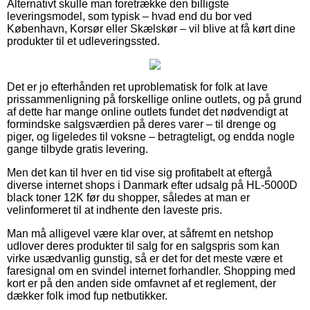
Alternativt skulle man foretrække den billigste
leveringsmodel, som typisk – hvad end du bor ved
København, Korsør eller Skælskør – vil blive at få kørt dine
produkter til et udleveringssted.
Det er jo efterhånden ret uproblematisk for folk at lave
prissammenligning på forskellige online outlets, og på grund
af dette har mange online outlets fundet det nødvendigt at
formindske salgsværdien på deres varer – til drenge og
piger, og ligeledes til voksne – betragteligt, og endda nogle
gange tilbyde gratis levering.
Men det kan til hver en tid vise sig profitabelt at eftergå
diverse internet shops i Danmark efter udsalg på HL-5000D
black toner 12K før du shopper, således at man er
velinformeret til at indhente den laveste pris.
Man må alligevel være klar over, at såfremt en netshop
udlover deres produkter til salg for en salgspris som kan
virke usædvanlig gunstig, så er det for det meste være et
faresignal om en svindel internet forhandler. Shopping med
kort er på den anden side omfavnet af et reglement, der
dækker folk imod fup netbutikker.