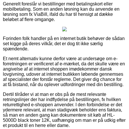
Generelt foreslår vi bestillinger med betalingskort eller
mobilbetaling. Som en anden løsning kan du anvende en
løsning som fx ViaBill, ifald du har til hensigt at dække
beløbet af flere omgange.
Forinden folk handler på en internet butik behøver de sådan
set kigge på deres vilkår, det er dog tit ikke særlig
spændende.
Et nemt alternativ kunne derfor være at undersøge om e-
forretningen er verificeret af e-mærket, da det skulle være en
angivelse af at internet shoppen imødekommer dansk
lovgivning, udover at internet butikken løbende gennemses
af specialister der forstår reglerne. Det giver dig chance for
at få bistand, når du oplever udfordringer med din bestilling.
Dertil tilråder vi at man er obs på de mest relevante
retningslinjer der har indflydelse på bestillingen, fx hvilken
returrettighed e-shoppen anvender. I den forbindelse er det
ydermere relevant, at man stadigvæk beholder ens faktura,
så man en anden gang kan dokumentere sit køb af HL-
5000D black toner 12K, uafhængig om man er på udkig efter
et produkt til en herre eller dame.