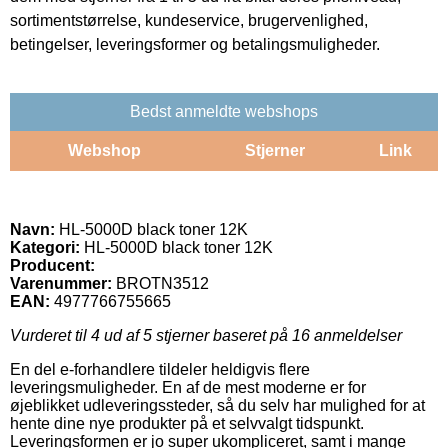
sortimentstørrelse, kundeservice, brugervenlighed,
betingelser, leveringsformer og betalingsmuligheder.
Bedst anmeldte webshops
Webshop
Stjerner
Link
Navn:
HL-5000D black toner 12K
Kategori:
HL-5000D black toner 12K
Producent:
Varenummer:
BROTN3512
EAN:
4977766755665
Vurderet til
4
ud af 5 stjerner baseret på
16
anmeldelser
En del e-forhandlere tildeler heldigvis flere
leveringsmuligheder. En af de mest moderne er for
øjeblikket udleveringssteder, så du selv har mulighed for at
hente dine nye produkter på et selvvalgt tidspunkt.
Leveringsformen er jo super ukompliceret, samt i mange