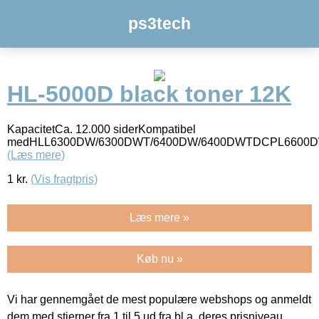
ps3tech
HL-5000D black toner 12K
KapacitetCa. 12.000 siderKompatibel
medHLL6300DW/6300DWT/6400DW/6400DWTDCPL6600
(Læs mere)
1
kr.
(Vis fragtpris)
Læs mere »
Køb nu »
Vi har gennemgået de mest populære webshops og anmeldt
dem med stjerner fra 1 til 5 ud fra bl.a. deres prisniveau,