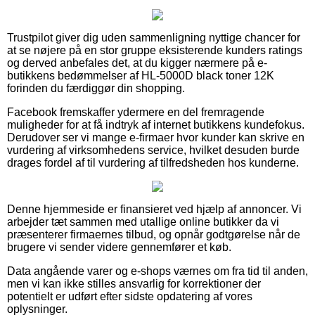
Trustpilot giver dig uden sammenligning nyttige chancer for
at se nøjere på en stor gruppe eksisterende kunders ratings
og derved anbefales det, at du kigger nærmere på e-
butikkens bedømmelser af HL-5000D black toner 12K
forinden du færdiggør din shopping.
Facebook fremskaffer ydermere en del fremragende
muligheder for at få indtryk af internet butikkens kundefokus.
Derudover ser vi mange e-firmaer hvor kunder kan skrive en
vurdering af virksomhedens service, hvilket desuden burde
drages fordel af til vurdering af tilfredsheden hos kunderne.
Denne hjemmeside er finansieret ved hjælp af annoncer. Vi
arbejder tæt sammen med utallige online butikker da vi
præsenterer firmaernes tilbud, og opnår godtgørelse når de
brugere vi sender videre gennemfører et køb.
Data angående varer og e-shops værnes om fra tid til anden,
men vi kan ikke stilles ansvarlig for korrektioner der
potentielt er udført efter sidste opdatering af vores
oplysninger.