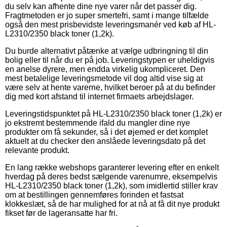
du selv kan afhente dine nye varer når det passer dig.
Fragtmetoden er jo super smertefri, samt i mange tilfælde
også den mest prisbevidste leveringsmanér ved køb af HL-
L2310/2350 black toner (1,2k).
Du burde alternativt påtænke at vælge udbringning til din
bolig eller til når du er på job. Leveringstypen er uheldigvis
en anelse dyrere, men endda virkelig ukompliceret. Den
mest betalelige leveringsmetode vil dog altid vise sig at
være selv at hente varerne, hvilket beroer på at du befinder
dig med kort afstand til internet firmaets arbejdslager.
Leveringstidspunktet på HL-L2310/2350 black toner (1,2k) er
jo ekstremt bestemmende ifald du mangler dine nye
produkter om få sekunder, så i det øjemed er det komplet
aktuelt at du checker den anslåede leveringsdato på det
relevante produkt.
En lang række webshops garanterer levering efter en enkelt
hverdag på deres bedst sælgende varenumre, eksempelvis
HL-L2310/2350 black toner (1,2k), som imidlertid stiller krav
om at bestillingen gennemføres forinden et fastsat
klokkeslæt, så de har mulighed for at nå at få dit nye produkt
fikset før de lageransatte har fri.