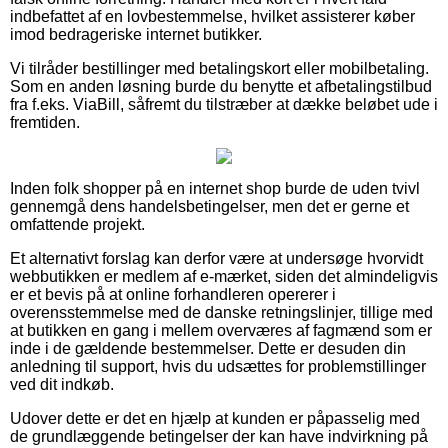
indbefattet af en lovbestemmelse, hvilket assisterer køber
imod bedrageriske internet butikker.
Vi tilråder bestillinger med betalingskort eller mobilbetaling.
Som en anden løsning burde du benytte et afbetalingstilbud
fra f.eks. ViaBill, såfremt du tilstræber at dække beløbet ude i
fremtiden.
Inden folk shopper på en internet shop burde de uden tvivl
gennemgå dens handelsbetingelser, men det er gerne et
omfattende projekt.
Et alternativt forslag kan derfor være at undersøge hvorvidt
webbutikken er medlem af e-mærket, siden det almindeligvis
er et bevis på at online forhandleren opererer i
overensstemmelse med de danske retningslinjer, tillige med
at butikken en gang i mellem overværes af fagmænd som er
inde i de gældende bestemmelser. Dette er desuden din
anledning til support, hvis du udsættes for problemstillinger
ved dit indkøb.
Udover dette er det en hjælp at kunden er påpasselig med
de grundlæggende betingelser der kan have indvirkning på