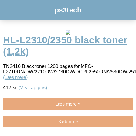
ps3tech
HL-L2310/2350 black toner
(1,2k)
TN2410 Black toner 1200 pages for MFC-
L2710DN/DW/2710DW/2730DW/DCPL2550DN/2530DW/251
(Læs mere)
412
kr.
(Vis fragtpris)
Læs mere »
Køb nu »