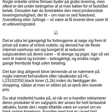
Nogle enkelte online firmaer byder på gratis levering, men
oftest er det under betingelse af at man køber for et fastslået
beløb. Desuden bør du foretrække den mest prisbevidste
leveringsmulighed, der tit – om man er ved Næstved,
Svendborg eller Jyllinge – vil være at få leveret dine varer til
et udleveringssted.
Det er ultra let gængeligt for forbrugerne at søge sig frem til
priser på tværs af online outlets, og derved har de fleste
internet varehuse set sig tvunget til at reducere
salgsværdien på deres varer – til drenge og piger, lige så vel
som til mænd og kvinder – betragteligt, og endda nogle
gange frembyde fragt uden betaling.
Det kan dog alligevel blive lønnende at se nærmere på
nogle internet forhandlere efter rabatkoder på HL-
L2310/2350 black toner (1,2k) inden du færdiggør din
shopping, sådan at man er sikker på at opnå den laveste
pris.
Du skal imidlertid huske på, at når en e-handler reklamerer
deres produkter til en salgspris der anses for helt fantastisk
attraktiv, burde det i nogle tilfælde være en varsel om en
falsk online forretning. Handler med kort er i hvert fald