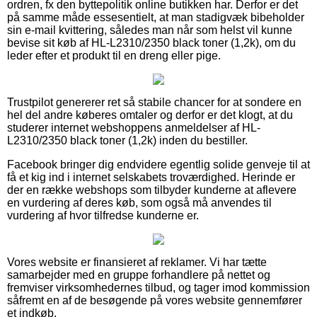
ordren, fx den byttepolitik online butikken har. Derfor er det
på samme måde essesentielt, at man stadigvæk bibeholder
sin e-mail kvittering, således man når som helst vil kunne
bevise sit køb af HL-L2310/2350 black toner (1,2k), om du
leder efter et produkt til en dreng eller pige.
Trustpilot genererer ret så stabile chancer for at sondere en
hel del andre køberes omtaler og derfor er det klogt, at du
studerer internet webshoppens anmeldelser af HL-
L2310/2350 black toner (1,2k) inden du bestiller.
Facebook bringer dig endvidere egentlig solide genveje til at
få et kig ind i internet selskabets troværdighed. Herinde er
der en række webshops som tilbyder kunderne at aflevere
en vurdering af deres køb, som også må anvendes til
vurdering af hvor tilfredse kunderne er.
Vores website er finansieret af reklamer. Vi har tætte
samarbejder med en gruppe forhandlere på nettet og
fremviser virksomhedernes tilbud, og tager imod kommission
såfremt en af de besøgende på vores website gennemfører
et indkøb.