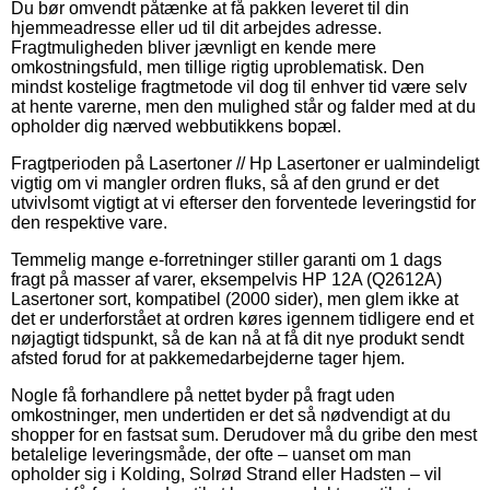
Du bør omvendt påtænke at få pakken leveret til din
hjemmeadresse eller ud til dit arbejdes adresse.
Fragtmuligheden bliver jævnligt en kende mere
omkostningsfuld, men tillige rigtig uproblematisk. Den
mindst kostelige fragtmetode vil dog til enhver tid være selv
at hente varerne, men den mulighed står og falder med at du
opholder dig nærved webbutikkens bopæl.
Fragtperioden på Lasertoner // Hp Lasertoner er ualmindeligt
vigtig om vi mangler ordren fluks, så af den grund er det
utvivlsomt vigtigt at vi efterser den forventede leveringstid for
den respektive vare.
Temmelig mange e-forretninger stiller garanti om 1 dags
fragt på masser af varer, eksempelvis HP 12A (Q2612A)
Lasertoner sort, kompatibel (2000 sider), men glem ikke at
det er underforstået at ordren køres igennem tidligere end et
nøjagtigt tidspunkt, så de kan nå at få dit nye produkt sendt
afsted forud for at pakkemedarbejderne tager hjem.
Nogle få forhandlere på nettet byder på fragt uden
omkostninger, men undertiden er det så nødvendigt at du
shopper for en fastsat sum. Derudover må du gribe den mest
betalelige leveringsmåde, der ofte – uanset om man
opholder sig i Kolding, Solrød Strand eller Hadsten – vil