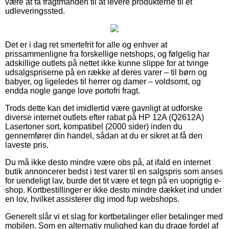
være at få fragtmanden til at levere produkterne til et
udleveringssted.
Det er i dag ret smertefrit for alle og enhver at
prissammenligne fra forskellige netshops, og følgelig har
adskillige outlets på nettet ikke kunne slippe for at tvinge
udsalgspriserne på en række af deres varer – til børn og
babyer, og ligeledes til herrer og damer – voldsomt, og
endda nogle gange love portofri fragt.
Trods dette kan det imidlertid være gavnligt at udforske
diverse internet outlets efter rabat på HP 12A (Q2612A)
Lasertoner sort, kompatibel (2000 sider) inden du
gennemfører din handel, sådan at du er sikret at få den
laveste pris.
Du må ikke desto mindre være obs på, at ifald en internet
butik annoncerer bedst i test varer til en salgspris som anses
for uendeligt lav, burde det tit være et tegn på en uoprigtig e-
shop. Kortbestillinger er ikke desto mindre dækket ind under
en lov, hvilket assisterer dig imod fup webshops.
Generelt slår vi et slag for kortbetalinger eller betalinger med
mobilen. Som en alternativ mulighed kan du drage fordel af