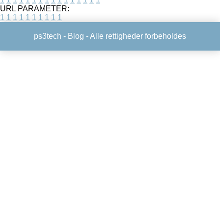
URL PARAMETER:
1
1
1
1
1
1
1
1
1
1
ps3tech -
Blog
- Alle rettigheder forbeholdes