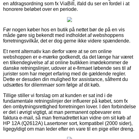
en afdragsordning som fx ViaBill, ifald du ser en fordel i at
honorere beløbet over en periode.
Før nogen køber hos en butik på nettet bør de på en vis
måde gøre sig bekendt med indholdet af webshoppens
forretningsvilkår, det er dog gerne ikke videre spændende.
Et nemt alternativ kan derfor være at se om online
webshoppen er e-mærke godkendt, da det længe har været
en tilkendegivelse af at online butikken imødekommer de
danske retningslinjer, udover at e-firmaet løbende ses til af
jurister som har meget erfaring med de gældende regler.
Dette er desuden din mulighed for assistance, såfremt du
udsættes for dilemmaer som følge af dit køb.
Tillige stiller vi forslag om at kunden er sat ind i de
fundamentale retningslinjer der influerer på købet, som fx
den ombytningsrettighed forretningen lover. I den forbindelse
er det i øvrigt vigtigt, at man permanent opbevarer ens
faktura e-mail, så man fremadrettet kan vidne om sit køb af
HP 12A (Q2612A) Lasertoner sort, kompatibel (2000 sider),
ligegyldigt om man leder efter en vare til en pige eller dreng.