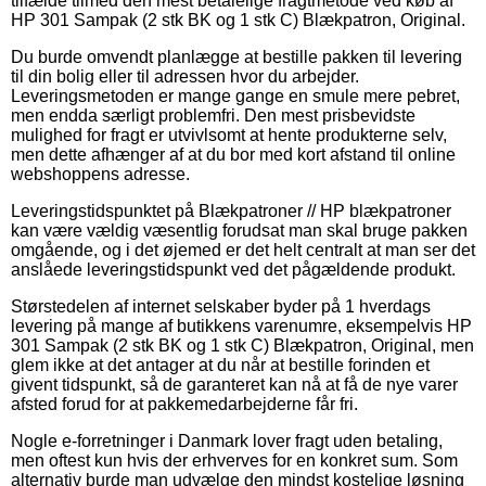
tilfælde tilmed den mest betalelige fragtmetode ved køb af
HP 301 Sampak (2 stk BK og 1 stk C) Blækpatron, Original.
Du burde omvendt planlægge at bestille pakken til levering
til din bolig eller til adressen hvor du arbejder.
Leveringsmetoden er mange gange en smule mere pebret,
men endda særligt problemfri. Den mest prisbevidste
mulighed for fragt er utvivlsomt at hente produkterne selv,
men dette afhænger af at du bor med kort afstand til online
webshoppens adresse.
Leveringstidspunktet på Blækpatroner // HP blækpatroner
kan være vældig væsentlig forudsat man skal bruge pakken
omgående, og i det øjemed er det helt centralt at man ser det
anslåede leveringstidspunkt ved det pågældende produkt.
Størstedelen af internet selskaber byder på 1 hverdags
levering på mange af butikkens varenumre, eksempelvis HP
301 Sampak (2 stk BK og 1 stk C) Blækpatron, Original, men
glem ikke at det antager at du når at bestille forinden et
givent tidspunkt, så de garanteret kan nå at få de nye varer
afsted forud for at pakkemedarbejderne får fri.
Nogle e-forretninger i Danmark lover fragt uden betaling,
men oftest kun hvis der erhverves for en konkret sum. Som
alternativ burde man udvælge den mindst kostelige løsning