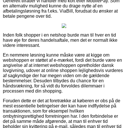
Generelt tilråder vi handler med kort eller MobilePay. Som
en alternativ mulighed kunne du drage nytte af en
afbetalingsløsning fra f.eks. ViaBill, forudsat du ønsker at
betale pengene over tid.
Inden folk shopper i en netshop burde man til hver en tid
have øje for deres handelsaftale, men det er normalt ikke
videre interessant.
En nemmere løsning kunne måske være at kigge om
webshoppen er støttet af e-mærket, fordi det burde være en
angivelse af at internet webshoppen opretholder dansk
lovgivning, udover at online shoppen lejlighedsvis vurderes
af sagkyndige der har megen viden om de gældende
bestemmelser. Desuden tilbydes du chance for en
håndsrækning, for så vidt du forvoldes dilemmaer i
processen med din shopping.
Foruden dette er det at foretrække at køberen er obs på de
mest essentielle betingelser der kan have indflydelse på
transaktionen, som for eksempel hvilken
ombytningsrettighed forretningen har. I den forbindelse er
det på samme måde afgørende, at man til enhver tid
beholder sin kvittering på e-mail, således man til enhver tid