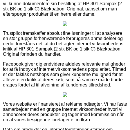
vil kunne dokumentere sin bestilling af HP 301 Sampak (2
stk BK og 1 stk C) Blækpatron, Original, uanset om man
efterspørger produkter til en herre eller dame.
Trustpilot fremskaffer absolut fine løsninger til at analysere
en stor gruppe forhenværende forbrugeres anmeldelser og
derfor foreslåes det, at du betragter internet virksomhedens
kritik af HP 301 Sampak (2 stk BK og 1 stk C) Blækpatron,
Original forinden du handler.
Facebook giver dig endvidere aldeles relevante muligheder
for at få indtryk af internet virksomhedens popularitet. Tilmed
er der faktisk netshops som giver kunderne mulighed for at
aflevere en kritik af deres køb, som på samme måde burde
drages fordel af til afvejning af kundernes tilfredshed.
Vores website er finansieret af reklameindtægter. Vi har faste
samarbejder med en gruppe internet virksomheder hvori vi
annoncerer deres produkter, og tager imod kommission når
en af vores besøgende foretager et indkøb.
Data om produkter og internet forretninger værnes om