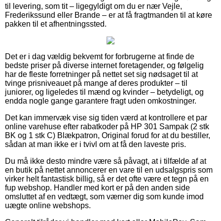
til levering, som tit – ligegyldigt om du er nær Vejle,
Frederikssund eller Brande – er at få fragtmanden til at køre
pakken til et afhentningssted.
Det er i dag vældig bekvemt for forbrugerne at finde de
bedste priser på diverse internet foretagender, og følgelig
har de fleste forretninger på nettet set sig nødsaget til at
tvinge prisniveauet på mange af deres produkter – til
juniorer, og ligeledes til mænd og kvinder – betydeligt, og
endda nogle gange garantere fragt uden omkostninger.
Det kan immervæk vise sig tiden værd at kontrollere et par
online varehuse efter rabatkoder på HP 301 Sampak (2 stk
BK og 1 stk C) Blækpatron, Original forud for at du bestiller,
sådan at man ikke er i tvivl om at få den laveste pris.
Du må ikke desto mindre være så påvagt, at i tilfælde af at
en butik på nettet annoncerer en vare til en udsalgspris som
virker helt fantastisk billig, så er det ofte være et tegn på en
fup webshop. Handler med kort er på den anden side
omsluttet af en vedtægt, som værner dig som kunde imod
uægte online webshops.