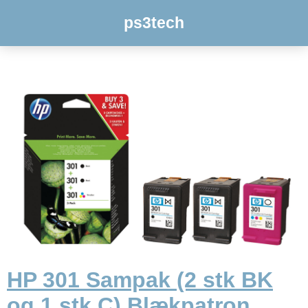
ps3tech
HP 301 Sampak (2 stk BK
og 1 stk C) Blækpatron,