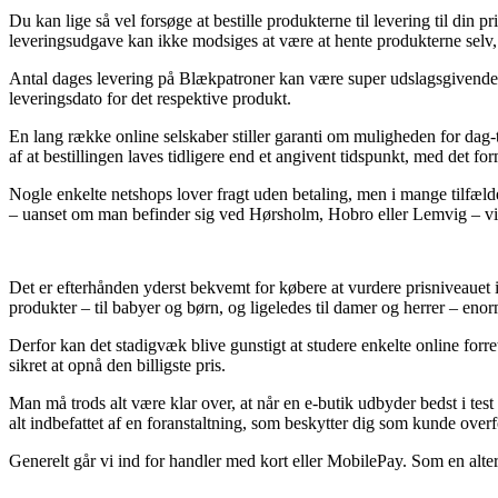
Du kan lige så vel forsøge at bestille produkterne til levering til din
leveringsudgave kan ikke modsiges at være at hente produkterne selv,
Antal dages levering på Blækpatroner kan være super udslagsgivende nå
leveringsdato for det respektive produkt.
En lang række online selskaber stiller garanti om muligheden for dag
af at bestillingen laves tidligere end et angivent tidspunkt, med det f
Nogle enkelte netshops lover fragt uden betaling, men i mange tilfælde
– uanset om man befinder sig ved Hørsholm, Hobro eller Lemvig – vil v
Det er efterhånden yderst bekvemt for købere at vurdere prisniveauet i b
produkter – til babyer og børn, og ligeledes til damer og herrer – eno
Derfor kan det stadigvæk blive gunstigt at studere enkelte online for
sikret at opnå den billigste pris.
Man må trods alt være klar over, at når en e-butik udbyder bedst i tes
alt indbefattet af en foranstaltning, som beskytter dig som kunde overf
Generelt går vi ind for handler med kort eller MobilePay. Som en alter