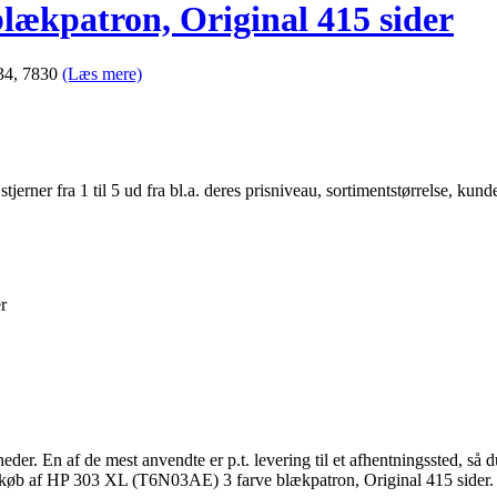
ækpatron, Original 415 sider
134, 7830
(Læs mere)
er fra 1 til 5 ud fra bl.a. deres prisniveau, sortimentstørrelse, kunde
r
gheder. En af de mest anvendte er p.t. levering til et afhentningssted, s
d køb af HP 303 XL (T6N03AE) 3 farve blækpatron, Original 415 sider.