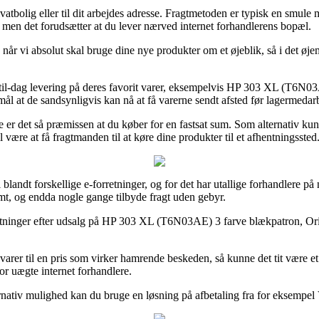
 privatbolig eller til dit arbejdes adresse. Fragtmetoden er typisk en sm
 men det forudsætter at du lever nærved internet forhandlerens bopæl.
r vi absolut skal bruge dine nye produkter om et øjeblik, så i det øje
-til-dag levering på deres favorit varer, eksempelvis HP 303 XL (T6N03
ormål at de sandsynligvis kan nå at få varerne sendt afsted før lagermeda
 er det så præmissen at du køber for en fastsat sum. Som alternativ kun
ære at få fragtmanden til at køre dine produkter til et afhentningssted
landt forskellige e-forretninger, og for det har utallige forhandlere på n
rmt, og endda nogle gange tilbyde fragt uden gebyr.
retninger efter udsalg på HP 303 XL (T6N03AE) 3 farve blækpatron, Orig
t varer til en pris som virker hamrende beskeden, så kunne det tit være e
or uægte internet forhandlere.
nativ mulighed kan du bruge en løsning på afbetaling fra for eksempel V