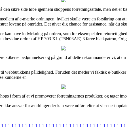
på den sikre side løbe igennem shoppens forretningsaftale, men det er b
er medlem af e-mærke ordningen, hvilket skulle være en forsikring om a
estrer lovene på området. Det giver dig chance for assistance, når du sk
der kan have indvirkning på ordren, som for eksempel den returrettighed 
kan bevidne ordren af HP 303 XL (T6N03AE) 3 farve blækpatron, Original
idligere køberes bedømmelser og på grund af dette rekommanderer vi, a
 til webbutikkens pålidelighed. Foruden det møder vi faktisk e-butikker
dse kunderne er.
hops i form af at vi promoverer forretningernes produkter, og tager imo
er ikke ansvar for ændringer der kan være udført efter at vi senest opda
1
1
1
1
1
1
1
1
1
1
1
1
1
1
1
1
1
1
1
1
1
1
1
1
1
1
1
1
1
1
1
1
1
1
1
1
1