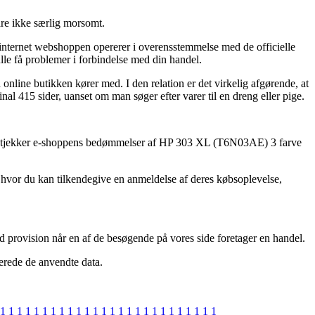
are ikke særlig morsomt.
t internet webshoppen opererer i overensstemmelse med de officielle
ulle få problemer i forbindelse med din handel.
online butikken kører med. I den relation er det virkelig afgørende, at
 415 sider, uanset om man søger efter varer til en dreng eller pige.
t du tjekker e-shoppens bedømmelser af HP 303 XL (T6N03AE) 3 farve
 hvor du kan tilkendegive en anmeldelse af deres købsoplevelse,
d provision når en af de besøgende på vores side foretager en handel.
terede de anvendte data.
1
1
1
1
1
1
1
1
1
1
1
1
1
1
1
1
1
1
1
1
1
1
1
1
1
1