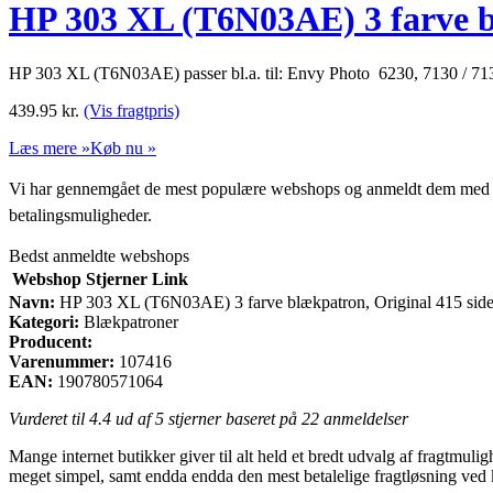
HP 303 XL (T6N03AE) 3 farve bl
HP 303 XL (T6N03AE) passer bl.a. til: Envy Photo 6230, 7130 / 7
439.95
kr.
(Vis fragtpris)
Læs mere »
Køb nu »
Vi har gennemgået de mest populære webshops og anmeldt dem med stjern
betalingsmuligheder.
Bedst anmeldte webshops
Webshop
Stjerner
Link
Navn:
HP 303 XL (T6N03AE) 3 farve blækpatron, Original 415 side
Kategori:
Blækpatroner
Producent:
Varenummer:
107416
EAN:
190780571064
Vurderet til
4.4
ud af 5 stjerner baseret på
22
anmeldelser
Mange internet butikker giver til alt held et bredt udvalg af fragtmuli
meget simpel, samt endda endda den mest betalelige fragtløsning ve