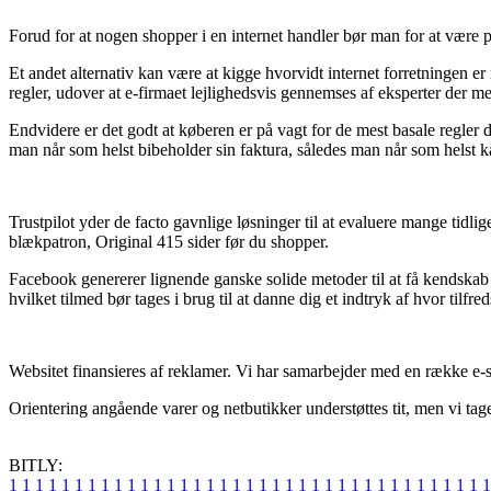
Forud for at nogen shopper i en internet handler bør man for at være 
Et andet alternativ kan være at kigge hvorvidt internet forretningen 
regler, udover at e-firmaet lejlighedsvis gennemses af eksperter der m
Endvidere er det godt at køberen er på vagt for de mest basale regler 
man når som helst bibeholder sin faktura, således man når som helst 
Trustpilot yder de facto gavnlige løsninger til at evaluere mange t
blækpatron, Original 415 sider før du shopper.
Facebook genererer lignende ganske solide metoder til at få kendskab
hvilket tilmed bør tages i brug til at danne dig et indtryk af hvor tilfre
Websitet finansieres af reklamer. Vi har samarbejder med en række e-s
Orientering angående varer og netbutikker understøttes tit, men vi tag
BITLY:
1
1
1
1
1
1
1
1
1
1
1
1
1
1
1
1
1
1
1
1
1
1
1
1
1
1
1
1
1
1
1
1
1
1
1
1
1