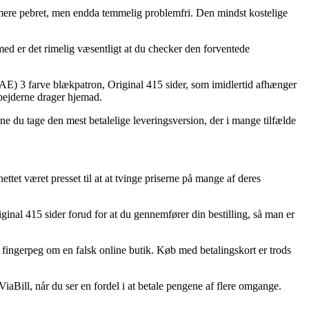
ule mere pebret, men endda temmelig problemfri. Den mindst kostelige
med er det rimelig væsentligt at du checker den forventede
AE) 3 farve blækpatron, Original 415 sider, som imidlertid afhænger
rbejderne drager hjemad.
ne du tage den mest betalelige leveringsversion, der i mange tilfælde
.
ettet været presset til at at tvinge priserne på mange af deres
inal 415 sider forud for at du gennemfører din bestilling, så man er
t fingerpeg om en falsk online butik. Køb med betalingskort er trods
iaBill, når du ser en fordel i at betale pengene af flere omgange.