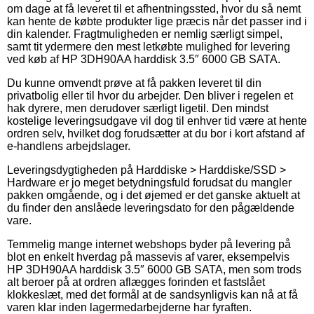
om dage at få leveret til et afhentningssted, hvor du så nemt
kan hente de købte produkter lige præcis når det passer ind i
din kalender. Fragtmuligheden er nemlig særligt simpel,
samt tit ydermere den mest letkøbte mulighed for levering
ved køb af HP 3DH90AA harddisk 3.5″ 6000 GB SATA.
Du kunne omvendt prøve at få pakken leveret til din
privatbolig eller til hvor du arbejder. Den bliver i regelen et
hak dyrere, men derudover særligt ligetil. Den mindst
kostelige leveringsudgave vil dog til enhver tid være at hente
ordren selv, hvilket dog forudsætter at du bor i kort afstand af
e-handlens arbejdslager.
Leveringsdygtigheden på Harddiske > Harddiske/SSD >
Hardware er jo meget betydningsfuld forudsat du mangler
pakken omgående, og i det øjemed er det ganske aktuelt at
du finder den anslåede leveringsdato for den pågældende
vare.
Temmelig mange internet webshops byder på levering på
blot en enkelt hverdag på massevis af varer, eksempelvis
HP 3DH90AA harddisk 3.5″ 6000 GB SATA, men som trods
alt beroer på at ordren aflægges forinden et fastslået
klokkeslæt, med det formål at de sandsynligvis kan nå at få
varen klar inden lagermedarbejderne har fyraften.