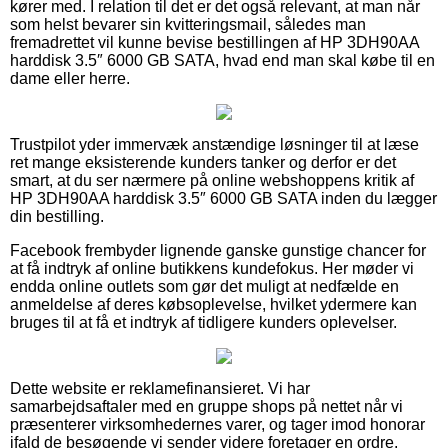
kører med. I relation til det er det også relevant, at man når
som helst bevarer sin kvitteringsmail, således man
fremadrettet vil kunne bevise bestillingen af HP 3DH90AA
harddisk 3.5″ 6000 GB SATA, hvad end man skal købe til en
dame eller herre.
Trustpilot yder immervæk anstændige løsninger til at læse
ret mange eksisterende kunders tanker og derfor er det
smart, at du ser nærmere på online webshoppens kritik af
HP 3DH90AA harddisk 3.5″ 6000 GB SATA inden du lægger
din bestilling.
Facebook frembyder lignende ganske gunstige chancer for
at få indtryk af online butikkens kundefokus. Her møder vi
endda online outlets som gør det muligt at nedfælde en
anmeldelse af deres købsoplevelse, hvilket ydermere kan
bruges til at få et indtryk af tidligere kunders oplevelser.
Dette website er reklamefinansieret. Vi har
samarbejdsaftaler med en gruppe shops på nettet når vi
præsenterer virksomhedernes varer, og tager imod honorar
ifald de besøgende vi sender videre foretager en ordre.