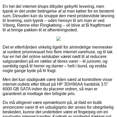
En hel del internet shops tilbyder gebyrfri levering, men
typisk er det under betingelse af at man køber for en bestemt
sum. Desuden kan du snuppe den mest prisbevidste løsning
til levering, som typisk – uden hensyn til om man er ved
Viborg, Rønne eller Ringkøbing – vil blive at få fragtfirmaet
til at bringe pakken til et afhentningssted.
Det er efterhånden virkelig ligetil for almindelige mennesker
at vurdere prisniveauet hos flere internet varehuse, og til tak
har en hel del online selskaber været nødt til at reducere
salgsværdien på en række af deres varer – til juniorer, og
samtidig også til herrer og damer – helt i bund, og endda
nogle gange byde på fri fragt.
Men det kan stadigvæk være tiden værd at kontrollere visse
internet outlets efter tilbud på HP 3DH90AA harddisk 3.5″
6000 GB SATA inden du placerer ordren, så man er
garanteret at modtage den billigste pris.
Du må alligevel være opmærksom på, at ifald en butik
annoncerer varer til en udsalgspris der anses for ubegribelig
beskeden, kunne det undertiden være et fingerpeg om en
snydagtig internet handler. Kortkøb er imidlertid dækket ind