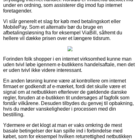
under en ordning, som assisterer dig imod fup internet
foretagender.
Vi slår generelt et slag for køb med betalingskort eller
MobilePay. Som et alternativ bør du bruge en
afbetalingsløsning fra for eksempel ViaBill, såfremt du
hellere vil dække prisen over et længere tidsrum.
Forinden folk shopper i en internet virksomhed kunne man
uden tvivl løbe igennem e-butikkens handelsaftale, men det
er uden tvivl ikke videre interessant.
En anden løsning kunne være at kontrollere om internet
firmaet er godkendt af e-mærket, fordi det skulle være et
signal om at netbutikken efterlever de gældende danske
regler, foruden at e-butikken tit undersøges af fagfolk som
forstår vilkårene. Desuden tilbydes du genvej til opbakning,
hvis du møder vanskeligheder i processen med din
bestilling.
Ydermere er det klogt at man er vaks omkring de mest
basale betingelser der kan spille ind i forbindelse med
købet, som for eksempel hvilken returrettighed netbutikken