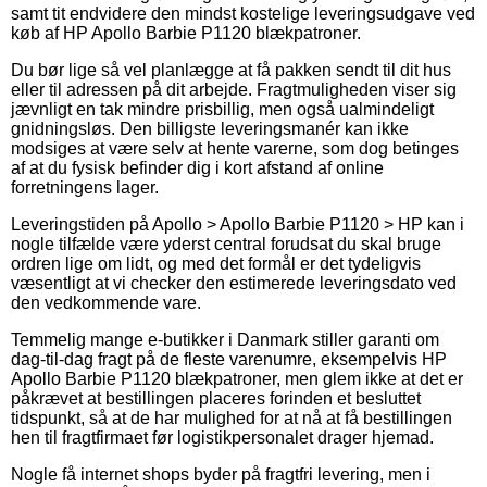
samt tit endvidere den mindst kostelige leveringsudgave ved
køb af HP Apollo Barbie P1120 blækpatroner.
Du bør lige så vel planlægge at få pakken sendt til dit hus
eller til adressen på dit arbejde. Fragtmuligheden viser sig
jævnligt en tak mindre prisbillig, men også ualmindeligt
gnidningsløs. Den billigste leveringsmanér kan ikke
modsiges at være selv at hente varerne, som dog betinges
af at du fysisk befinder dig i kort afstand af online
forretningens lager.
Leveringstiden på Apollo > Apollo Barbie P1120 > HP kan i
nogle tilfælde være yderst central forudsat du skal bruge
ordren lige om lidt, og med det formål er det tydeligvis
væsentligt at vi checker den estimerede leveringsdato ved
den vedkommende vare.
Temmelig mange e-butikker i Danmark stiller garanti om
dag-til-dag fragt på de fleste varenumre, eksempelvis HP
Apollo Barbie P1120 blækpatroner, men glem ikke at det er
påkrævet at bestillingen placeres forinden et besluttet
tidspunkt, så at de har mulighed for at nå at få bestillingen
hen til fragtfirmaet før logistikpersonalet drager hjemad.
Nogle få internet shops byder på fragtfri levering, men i