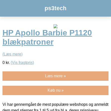
ps3tech
HP Apollo Barbie P1120
blækpatroner
(Læs mere)
0
kr.
(Vis fragtpris)
Læs mere »
Køb nu »
Vi har gennemgået de mest populære webshops og anmeldt
dem med stjerner fra 1 til 5 ud fra bl.a. deres prisniveau,