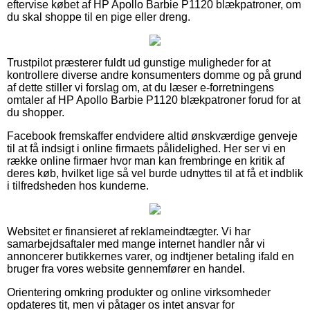
eftervise købet af HP Apollo Barbie P1120 blækpatroner, om
du skal shoppe til en pige eller dreng.
Trustpilot præsterer fuldt ud gunstige muligheder for at
kontrollere diverse andre konsumenters domme og på grund
af dette stiller vi forslag om, at du læser e-forretningens
omtaler af HP Apollo Barbie P1120 blækpatroner forud for at
du shopper.
Facebook fremskaffer endvidere altid ønskværdige genveje
til at få indsigt i online firmaets pålidelighed. Her ser vi en
række online firmaer hvor man kan frembringe en kritik af
deres køb, hvilket lige så vel burde udnyttes til at få et indblik
i tilfredsheden hos kunderne.
Websitet er finansieret af reklameindtægter. Vi har
samarbejdsaftaler med mange internet handler når vi
annoncerer butikkernes varer, og indtjener betaling ifald en
bruger fra vores website gennemfører en handel.
Orientering omkring produkter og online virksomheder
opdateres tit, men vi påtager os intet ansvar for