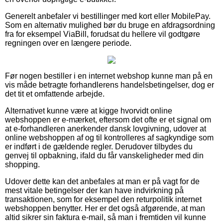
Generelt anbefaler vi bestillinger med kort eller MobilePay.
Som en alternativ mulighed bør du bruge en afdragsordning
fra for eksempel ViaBill, forudsat du hellere vil godtgøre
regningen over en længere periode.
Før nogen bestiller i en internet webshop kunne man på en
vis måde betragte forhandlerens handelsbetingelser, dog er
det tit et omfattende arbejde.
Alternativet kunne være at kigge hvorvidt online
webshoppen er e-mærket, eftersom det ofte er et signal om
at e-forhandleren anerkender dansk lovgivning, udover at
online webshoppen af og til kontrolleres af sagkyndige som
er indført i de gældende regler. Derudover tilbydes du
genvej til opbakning, ifald du får vanskeligheder med din
shopping.
Udover dette kan det anbefales at man er på vagt for de
mest vitale betingelser der kan have indvirkning på
transaktionen, som for eksempel den returpolitik internet
webshoppen benytter. Her er det også afgørende, at man
altid sikrer sin faktura e-mail, så man i fremtiden vil kunne