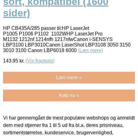
sort, kompatibel (1600
sider)
HP CB435A/285 passer til:HP LaserJet
P1005 P1006 P1102 1102WHP LaserJet Pro
M1132 1212nf 1214nfh 1217nfwCanon i-SENSYS
LBP3100 LBP3010Canon LaserShot LBP3108 3050 3150
3010 3100 Canon LBP6018 6000
(Læs mere)
143.95
kr.
(Vis fragtpris)
Læs mere »
Køb nu »
Vi har gennemgået de mest populære webshops og anmeldt
dem med stjerner fra 1 til 5 ud fra bl.a. deres prisniveau,
sortimentstørrelse, kundeservice, brugervenlighed,