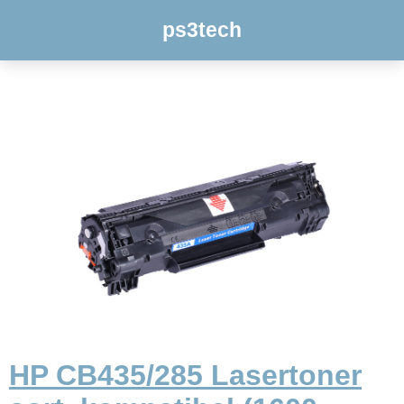
ps3tech
HP CB435/285 Lasertoner