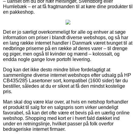
– uanset om du bor nær Helsingør, Svendborg eller
Humlebæk – er at få fragtmanden til at køre dine produkter til
en pakkeshop.
Det er jo særligt overkommeligt for alle og enhver at søge
information om priser i blandt diverse webshops, og så har
en lang række internet handler i Danmark været tvunget til at
nedbringe priserne på en række af deres varer – til drenge
og piger, men også til kvinder og mænd – kolossalt, og
endda nogle gange love portofri levering.
Dog kan det ikke desto mindre blive fordelagtigt at
sammenligne diverse internet webshops efter udsalg på HP
CB435/285 Lasertoner sort, kompatibel (1600 sider) før du
bestiller, således at du er sikret at få den mindst kostelige
pris.
Man skal dog være klar over, at hvis en netshop forhandler
et produkt til salg for en salgspris som virker uendeligt
favorabel, så kan det ofte være et bevis på en uærlig online
webshop. Shopping med kort er i hvert fald dækket ind
under en retningslinje, hvilket passer på folk overfor
bedrageriske internet firmaer.