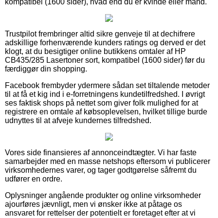
kompatibel (1600 sider), hvad end du er kvinde eller mand.
Trustpilot frembringer altid sikre genveje til at dechifrere
adskillige forhenværende kunders ratings og derved er det
klogt, at du besigtiger online butikkens omtaler af HP
CB435/285 Lasertoner sort, kompatibel (1600 sider) før du
færdiggør din shopping.
Facebook frembyder ydermere sådan set tiltalende metoder
til at få et kig ind i e-forretningens kundetilfredshed. I øvrigt
ses faktisk shops på nettet som giver folk mulighed for at
registrere en omtale af købsoplevelsen, hvilket tillige burde
udnyttes til at afveje kundernes tilfredshed.
Vores side finansieres af annonceindtægter. Vi har faste
samarbejder med en masse netshops eftersom vi publicerer
virksomhedernes varer, og tager godtgørelse såfremt du
udfører en ordre.
Oplysninger angående produkter og online virksomheder
ajourføres jævnligt, men vi ønsker ikke at påtage os
ansvaret for rettelser der potentielt er foretaget efter at vi