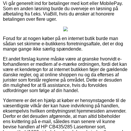
Vi går generelt ind for betalinger med kort eller MobilePay.
Som en anden løsning burde du overveje en løsning på
afbetaling fra f.eks. ViaBill, hvis du ønsker at honorere
betalingen over flere uger.
Forud for at nogen køber på en internet butik burde man
sådan set skimme e-butikkens forretningsaftale, det er dog
mange gange ikke særlig spændende.
Et andet forslag kunne måske være at granske hvorvidt e-
forhandleren er medlem af e-mærke ordningen, fordi det kan
være et kendetegn for at internet butikken føjer de gældende
danske regler, og at online shoppen nu og da efterses af
jurister som forstår reglerne på området. Dette er desuden
din mulighed for at få assistance, hvis du forvoldes
udfordringer som følge af din handel.
Ydermere er det en hjælp at køber er hensynstagende til de
væsentligste vilkår der kan have indvirkning på handlen,
eksempelvis hvilken ombytningsret hjemmesiden anvender.
Derfor er det desuden afgørende, at man altid bibeholder
ens kvittering på e-mail, således man senere vil kunne
bevise handlen af HP CB435/285 Lasertoner sort,