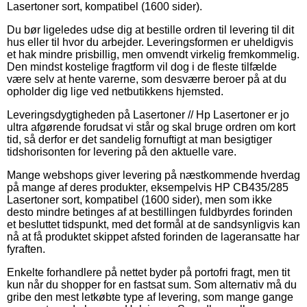
Lasertoner sort, kompatibel (1600 sider).
Du bør ligeledes udse dig at bestille ordren til levering til dit
hus eller til hvor du arbejder. Leveringsformen er uheldigvis
et hak mindre prisbillig, men omvendt virkelig fremkommelig.
Den mindst kostelige fragtform vil dog i de fleste tilfælde
være selv at hente varerne, som desværre beroer på at du
opholder dig lige ved netbutikkens hjemsted.
Leveringsdygtigheden på Lasertoner // Hp Lasertoner er jo
ultra afgørende forudsat vi står og skal bruge ordren om kort
tid, så derfor er det sandelig fornuftigt at man besigtiger
tidshorisonten for levering på den aktuelle vare.
Mange webshops giver levering på næstkommende hverdag
på mange af deres produkter, eksempelvis HP CB435/285
Lasertoner sort, kompatibel (1600 sider), men som ikke
desto mindre betinges af at bestillingen fuldbyrdes forinden
et besluttet tidspunkt, med det formål at de sandsynligvis kan
nå at få produktet skippet afsted forinden de lageransatte har
fyraften.
Enkelte forhandlere på nettet byder på portofri fragt, men tit
kun når du shopper for en fastsat sum. Som alternativ må du
gribe den mest letkøbte type af levering, som mange gange