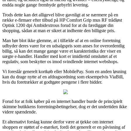
endda nogle gange frembyde gebyrfri levering.
Trods dette kan det alligevel blive gavnligt at se nærmere på en
række e-firmaer efter tilbud på HP Comfort Grip mus RF trådløst
Optisk 1200 dpi Ambidextrous forud for at du færdiggør din
shopping, sådan at man er sikret at indhente den billigste pris.
Man bør blot ikke glemme, at i tilfælde af at en online forretning
udbyder deres varer for en udsalgspris som anses for overordentlig
billig, så kan det mange gange være et karakteristika der viser en
uægte e-handler. Handler med kort er imidlertid omsluttet af et
regulativ, som beskytter os imod svindlende internet webshops.
Vi foreslår generelt kortkøb eller MobilePay. Som en anden løsning
kan du drage nytte af en afdragsordning som eksempelvis ViaBill,
hvis du foretrækker at godtgøre pengene i flere bidder.
Forud for at folk køber på en internet handler burde de principielt
skimme butikkens forretningsbetingelser, dog er det undertiden ikke
videre spændende.
Et alternativt forslag kunne derfor være at tjekke om internet
shoppen er støttet af e-mærket, fordi det generelt er en påvisning af