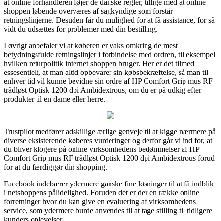
at online forhandleren føjer de danske regler, tillige med at online
shoppen løbende overværes af sagkyndige som forstår
retningslinjerne. Desuden får du mulighed for at få assistance, for så
vidt du udsættes for problemer med din bestilling.
I øvrigt anbefaler vi at køberen er vaks omkring de mest
betydningsfulde retningslinjer i forbindelse med ordren, til eksempel
hvilken returpolitik internet shoppen bruger. Her er det tilmed
essesentielt, at man altid opbevarer sin købsbekræftelse, så man til
enhver tid vil kunne bevidne sin ordre af HP Comfort Grip mus RF
trådløst Optisk 1200 dpi Ambidextrous, om du er på udkig efter
produkter til en dame eller herre.
Trustpilot medfører adskillige ærlige genveje til at kigge nærmere på
diverse eksisterende køberes vurderinger og derfor går vi ind for, at
du bliver klogere på online virksomhedens bedømmelser af HP
Comfort Grip mus RF trådløst Optisk 1200 dpi Ambidextrous forud
for at du færdiggør din shopping.
Facebook indebærer ydermere ganske fine løsninger til at få indblik
i netshoppens pålidelighed. Foruden det er der en række online
forretninger hvor du kan give en evaluering af virksomhedens
service, som ydermere burde anvendes til at tage stilling til tidligere
kunders oplevelser.