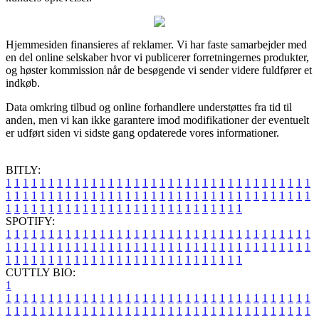
Hjemmesiden finansieres af reklamer. Vi har faste samarbejder med
en del online selskaber hvor vi publicerer forretningernes produkter,
og høster kommission når de besøgende vi sender videre fuldfører et
indkøb.
Data omkring tilbud og online forhandlere understøttes fra tid til
anden, men vi kan ikke garantere imod modifikationer der eventuelt
er udført siden vi sidste gang opdaterede vores informationer.
BITLY:
1
1
1
1
1
1
1
1
1
1
1
1
1
1
1
1
1
1
1
1
1
1
1
1
1
1
1
1
1
1
1
1
1
1
1
1
1
1
1
1
1
1
1
1
1
1
1
1
1
1
1
1
1
1
1
1
1
1
1
1
1
1
1
1
1
1
1
1
1
1
1
1
1
1
1
1
1
1
1
1
1
1
1
1
1
1
1
1
1
1
1
1
1
1
1
1
1
1
1
1
SPOTIFY:
1
1
1
1
1
1
1
1
1
1
1
1
1
1
1
1
1
1
1
1
1
1
1
1
1
1
1
1
1
1
1
1
1
1
1
1
1
1
1
1
1
1
1
1
1
1
1
1
1
1
1
1
1
1
1
1
1
1
1
1
1
1
1
1
1
1
1
1
1
1
1
1
1
1
1
1
1
1
1
1
1
1
1
1
1
1
1
1
1
1
1
1
1
1
1
1
1
1
1
1
CUTTLY BIO:
1
1
1
1
1
1
1
1
1
1
1
1
1
1
1
1
1
1
1
1
1
1
1
1
1
1
1
1
1
1
1
1
1
1
1
1
1
1
1
1
1
1
1
1
1
1
1
1
1
1
1
1
1
1
1
1
1
1
1
1
1
1
1
1
1
1
1
1
1
1
1
1
1