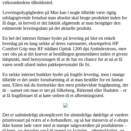
virksomhedens tilholdssted.
Leveringsdygtigheden på Mus kan i nogle tilfælde være rigtig
udslagsgivende forudsat man absolut skal bruge produktet inden for
få dage, så herved er det faktisk afgørende at man besigtiger den
estimerede leveringsdato på det aktuelle produkt.
En hel del internet firmaer byder på levering på blot en enkelt
hverdag på en lang række af deres varenumre, eksempelvis HP
Comfort Grip mus RF trådløst Optisk 1200 dpi Ambidextrous, men
vær obs på at det kræver at bestillingen gennemføres inden et givent
tidspunkt, med hensynstagen til at de har en chance for at nå at få
varen sendt afsted inden pakkepersonalet får fri.
En række internet butikker byder på fragtfri levering, men i mange
tilfælde er det under forudsætning af at man bestiller for en fastsat
sum. Ellers må du foretrække den mest prisbevidste fragtløsning, der
tit – uanset om man er tæt på Silkeborg, Birkerød eller Hadsten – er
at få fragtfirmaet til at køre ordren til et afhentningssted.
Det er ualmindeligt ukompliceret for almindelige dødelige at vurdere
prisniveauet på tværs af e-forhandlere, og så har massevis af e-shops
ikke kunne lade være med at stampe salgsværdien på produkterne –
til børn, og desuden også til mænd og kvinder – eftertrykkeligt, og