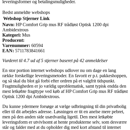
leveringsformer og betalingsmuligheder.
Bedst anmeldte webshops
Webshop
Stjerner
Link
Navn:
HP Comfort Grip mus RF trådløst Optisk 1200 dpi
Ambidextrous
Kategori:
Mus
Producent:
Varenummer:
60594
EAN:
5711783841661
Vurderet til
4.7
ud af 5 stjerner baseret på
42
anmeldelser
En stor portion internet webshops udlover nu om dage en lang
række forskellige leveringsmetoder. En favorit er p.t. pakkeshoppen,
og så skal du blot gå forbi efter ordren på et valgfrit tidspunkt.
Fragtmuligheden er jo vældig uproblematisk, samt typisk endda den
mest letkøbte fragttype ved køb af HP Comfort Grip mus RF trådløst
Optisk 1200 dpi Ambidextrous.
Du kunne ydermere forsøge at vælge udbringning til din privatbolig
eller til dit arbejdes adresse. Løsningen er tit en anelse mere pebret,
men på den anden side usædvanlig ligetil. Den mest letkøbte
leveringsform er utvivlsomt at hente produkterne selv, som desværre
står og falder med at du opholder dig med kort afstand til internet