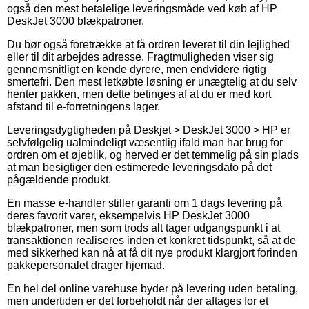
også den mest betalelige leveringsmåde ved køb af HP
DeskJet 3000 blækpatroner.
Du bør også foretrække at få ordren leveret til din lejlighed
eller til dit arbejdes adresse. Fragtmuligheden viser sig
gennemsnitligt en kende dyrere, men endvidere rigtig
smertefri. Den mest letkøbte løsning er unægtelig at du selv
henter pakken, men dette betinges af at du er med kort
afstand til e-forretningens lager.
Leveringsdygtigheden på Deskjet > DeskJet 3000 > HP er
selvfølgelig ualmindeligt væsentlig ifald man har brug for
ordren om et øjeblik, og herved er det temmelig på sin plads
at man besigtiger den estimerede leveringsdato på det
pågældende produkt.
En masse e-handler stiller garanti om 1 dags levering på
deres favorit varer, eksempelvis HP DeskJet 3000
blækpatroner, men som trods alt tager udgangspunkt i at
transaktionen realiseres inden et konkret tidspunkt, så at de
med sikkerhed kan nå at få dit nye produkt klargjort forinden
pakkepersonalet drager hjemad.
En hel del online varehuse byder på levering uden betaling,
men undertiden er det forbeholdt når der aftages for et