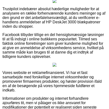
Trustpilot indebærer absolut hæderlige muligheder for at
analysere en række forhenværende kunders meninger og af
den grund er det anbefalelsesværdigt, at du verificerer e-
handlens anmeldelser af HP DeskJet 3000 blækpatroner
inden du shopper.
Facebook tilbyder tillige en del hensigtsmæssige løsninger
til at få indsigt i online butikkens popularitet. Tilmed ses
faktisk online forretninger som giver kunderne mulighed for
at give en anmeldelse af virksomhedens service, hvilket på
samme måde kan bruges til at danne dig et indtryk af
tidligere kunders oplevelser.
Vores website er reklamefinansieret. Vi har et fast
samarbejde med forskellige internet virksomheder og
promoverer firmaernes produkter, og høster provision ifald
en af de besøgende på vores hjemmeside fuldfører et
indkøb.
Informationer om produkter og internet forhandlere
ajourføres tit, men vi påtager os ikke ansvaret for
modifikationer der potentielt er realiseret siden seneste