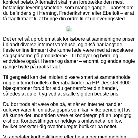
konkret beløb. Alternativt skal man foretrække den mest
betalelige leveringsmetode, som mange gange – uanset om
du befinder sig i Herning, Frederikshavn eller Ebeltoft – er at
få fragtfirmaet til at bringe din ordre til et udleveringssted.
Det er ret så uproblematisk for købere at sammenligne priser
i blandt diverse internet varehuse, og altså har langt de
fleste online firmaer ikke kunne lade være med at nedskære
salgspriserne på produkterne – til babyer og børn, og
endvidere også til herrer og damer – enormt, og endda nogle
gange byde på gratis fragt.
Til gengæld kan det imidlertid være smart at sammenholde
nogle internet outlets efter rabatkoder på HP DeskJet 3000
blækpatroner forud for at du gennemfører din handel,
således at du er tryg ved at skaffe sig den bedste pris.
Du bør trods alt være obs på, at når en internet handler
udlover varer til en udsalgspris som kan virke uendeligt lav,
så kunne det undertiden være et kendetegn på en uoprigtig
e-shop. Kortbestillinger er heldigvis omfavnet af en lov,
hvilket beskytter dig overfor uægte butikker på nettet.
Vi anbefaler kortbestillinger eller betalinger med mobilen.