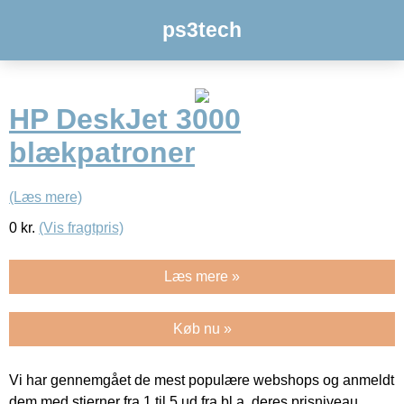
ps3tech
HP DeskJet 3000
blækpatroner
(Læs mere)
0
kr.
(Vis fragtpris)
Læs mere »
Køb nu »
Vi har gennemgået de mest populære webshops og anmeldt
dem med stjerner fra 1 til 5 ud fra bl.a. deres prisniveau,