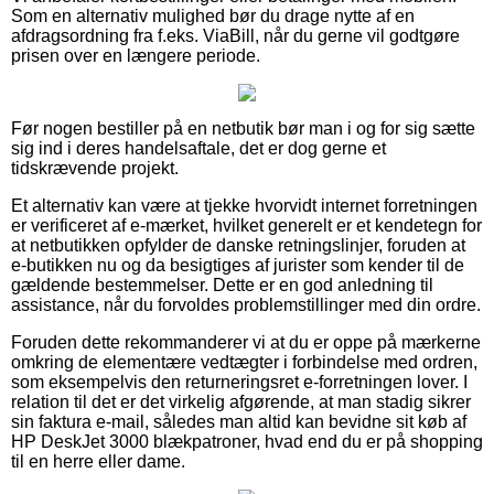
Som en alternativ mulighed bør du drage nytte af en
afdragsordning fra f.eks. ViaBill, når du gerne vil godtgøre
prisen over en længere periode.
Før nogen bestiller på en netbutik bør man i og for sig sætte
sig ind i deres handelsaftale, det er dog gerne et
tidskrævende projekt.
Et alternativ kan være at tjekke hvorvidt internet forretningen
er verificeret af e-mærket, hvilket generelt er et kendetegn for
at netbutikken opfylder de danske retningslinjer, foruden at
e-butikken nu og da besigtiges af jurister som kender til de
gældende bestemmelser. Dette er en god anledning til
assistance, når du forvoldes problemstillinger med din ordre.
Foruden dette rekommanderer vi at du er oppe på mærkerne
omkring de elementære vedtægter i forbindelse med ordren,
som eksempelvis den returneringsret e-forretningen lover. I
relation til det er det virkelig afgørende, at man stadig sikrer
sin faktura e-mail, således man altid kan bevidne sit køb af
HP DeskJet 3000 blækpatroner, hvad end du er på shopping
til en herre eller dame.