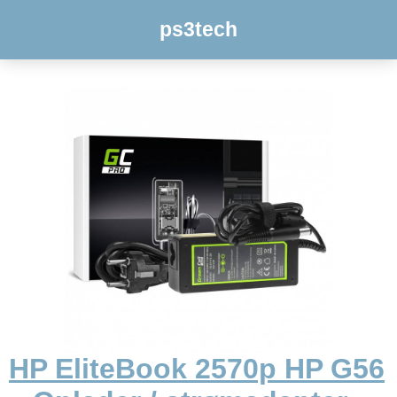
ps3tech
HP EliteBook 2570p HP G56