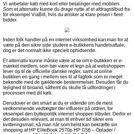
Vi anbefaler køb med kort eller betalinger med mobilen.
Som et alternativ kunne du drage nytte af et afdragstilbud fra
for eksempel ViaBill, hvis du ønsker at klare prisen i flere
bidder.
Inden folk handler på en internet virksomhed kan man for at
være på den sikre side studere e-butikkens handelsaftale,
dog er det normalt ikke specielt ophidsende.
Et alternativ kunne måske være at se om e-butikken er e-
mærket medlem, som bør være et tegn på at webshoppen
lever op til de officielle danske regler, samt at online
butikken en gang i mellem ses til af fagfolk som er meget
bekendte med de gældende bestemmelser. Desuden får du
lejlighed til bistand, såfremt du skulle få udfordringer i
processen med dit køb.
Derudover er det smart at du er vidende om de mest
vedkommende vedtægter der influerer på ordren, for
eksempel den byttepolitik internet shoppen tilbyder. Derfor er
det desuden relevant, at man til enhver tid sikrer ens
kvitteringsmail, så man når som helst kan bekræfte sin
shopping af HP EliteBook 2570p HP G56 – Oplader /