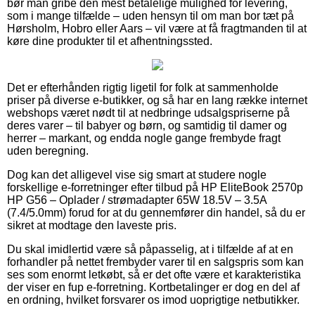
bør man gribe den mest betalelige mulighed for levering,
som i mange tilfælde – uden hensyn til om man bor tæt på
Hørsholm, Hobro eller Aars – vil være at få fragtmanden til at
køre dine produkter til et afhentningssted.
Det er efterhånden rigtig ligetil for folk at sammenholde
priser på diverse e-butikker, og så har en lang række internet
webshops været nødt til at nedbringe udsalgspriserne på
deres varer – til babyer og børn, og samtidig til damer og
herrer – markant, og endda nogle gange frembyde fragt
uden beregning.
Dog kan det alligevel vise sig smart at studere nogle
forskellige e-forretninger efter tilbud på HP EliteBook 2570p
HP G56 – Oplader / strømadapter 65W 18.5V – 3.5A
(7.4/5.0mm) forud for at du gennemfører din handel, så du er
sikret at modtage den laveste pris.
Du skal imidlertid være så påpasselig, at i tilfælde af at en
forhandler på nettet frembyder varer til en salgspris som kan
ses som enormt letkøbt, så er det ofte være et karakteristika
der viser en fup e-forretning. Kortbetalinger er dog en del af
en ordning, hvilket forsvarer os imod uoprigtige netbutikker.