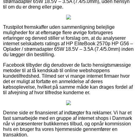
strømadapter 65W 18.5V – 3.5A (7.4/5.0mm), uden hensyn
til om du er dreng eller pige.
Trustpilot fremskaffer uden sammenligning belejlige
muligheder for at eftersøge flere øvrige forbrugeres
erfaringer og derved stiller vi forslag om, at du analyserer
internet selskabets ratings af HP EliteBook 2570p HP G56 –
Oplader / strømadapter 65W 18.5V – 3.5A (7.4/5.0mm) inden
du lægger din bestilling.
Facebook tilbyder dig derudover de facto hensigtsmæssige
metoder til at få kendskab til online webshoppens
kundetilfredshed. Tilmed ser vi mange internet firmaer hvor
det er muligt at forfatte en anmeldelse af deres
købsoplevelse, hvilket på samme måde kan drages fordel af
til afvejning af hvor tilfredse kunderne er.
Denne side er finansieret af indtægter fra reklamer. Vi har et
fast samarbejde med en gruppe af internet shops i Danmark
når vi præsenterer butikkernes tilbud, og opnår kommission
hvis en bruger fra vores hjemmeside gennemfører en
transaktion.