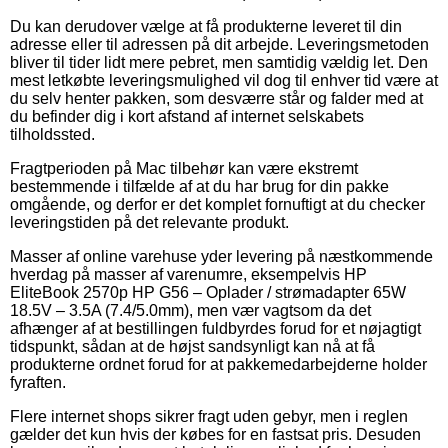
Du kan derudover vælge at få produkterne leveret til din
adresse eller til adressen på dit arbejde. Leveringsmetoden
bliver til tider lidt mere pebret, men samtidig vældig let. Den
mest letkøbte leveringsmulighed vil dog til enhver tid være at
du selv henter pakken, som desværre står og falder med at
du befinder dig i kort afstand af internet selskabets
tilholdssted.
Fragtperioden på Mac tilbehør kan være ekstremt
bestemmende i tilfælde af at du har brug for din pakke
omgående, og derfor er det komplet fornuftigt at du checker
leveringstiden på det relevante produkt.
Masser af online varehuse yder levering på næstkommende
hverdag på masser af varenumre, eksempelvis HP
EliteBook 2570p HP G56 – Oplader / strømadapter 65W
18.5V – 3.5A (7.4/5.0mm), men vær vagtsom da det
afhænger af at bestillingen fuldbyrdes forud for et nøjagtigt
tidspunkt, sådan at de højst sandsynligt kan nå at få
produkterne ordnet forud for at pakkemedarbejderne holder
fyraften.
Flere internet shops sikrer fragt uden gebyr, men i reglen
gælder det kun hvis der købes for en fastsat pris. Desuden