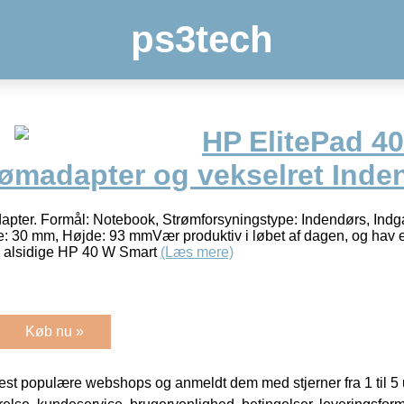
ps3tech
HP ElitePad 4
rømadapter og vekselret Inde
pter. Formål: Notebook, Strømforsyningstype: Indendørs, In
: 30 mm, Højde: 93 mmVær produktiv i løbet af dagen, og hav e
g alsidige HP 40 W Smart
(Læs mere)
Køb nu »
t populære webshops og anmeldt dem med stjerner fra 1 til 5 ud