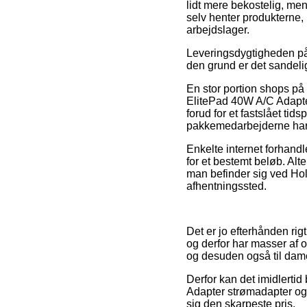
lidt mere bekostelig, men
selv henter produkterne, 
arbejdslager.
Leveringsdygtigheden på 
den grund er det sandelig
En stor portion shops på
ElitePad 40W A/C Adapter
forud for et fastslået ti
pakkemedarbejderne har 
Enkelte internet forhand
for et bestemt beløb. Alt
man befinder sig ved Holst
afhentningssted.
Det er jo efterhånden rig
og derfor har masser af o
og desuden også til dame
Derfor kan det imidlertid
Adapter strømadapter og 
sig den skarpeste pris.