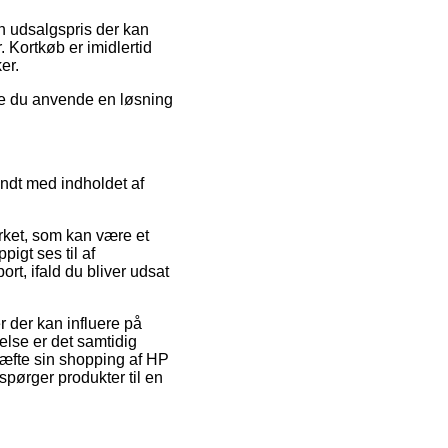
en udsalgspris der kan
. Kortkøb er imidlertid
er.
rde du anvende en løsning
endt med indholdet af
ærket, som kan være et
igt ses til af
rt, ifald du bliver udsat
r der kan influere på
else er det samtidig
kræfte sin shopping af HP
pørger produkter til en