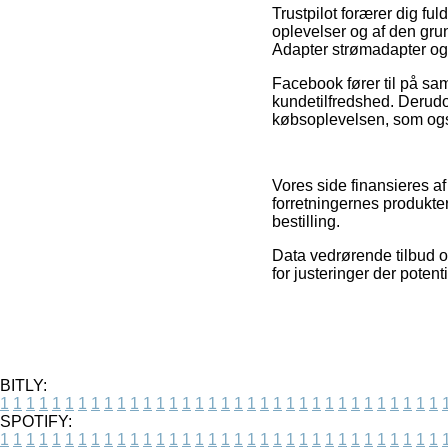
Trustpilot forærer dig f
oplevelser og af den grun
Adapter strømadapter og v
Facebook fører til på s
kundetilfredshed. Derudo
købsoplevelsen, som også 
Vores side finansieres a
forretningernes produkt
bestilling.
Data vedrørende tilbud og
for justeringer der potent
BITLY:
1
1
1
1
1
1
1
1
1
1
1
1
1
1
1
1
1
1
1
1
1
1
1
1
1
1
1
1
1
1
1
1
1
1
SPOTIFY:
1
1
1
1
1
1
1
1
1
1
1
1
1
1
1
1
1
1
1
1
1
1
1
1
1
1
1
1
1
1
1
1
1
1