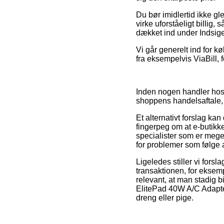
Du bør imidlertid ikke gl
virke uforståeligt billig,
dækket ind under Indsig
Vi går generelt ind for 
fra eksempelvis ViaBill, 
Inden nogen handler hos 
shoppens handelsaftale,
Et alternativt forslag ka
fingerpeg om at e-butikke
specialister som er meget
for problemer som følge af
Ligeledes stiller vi fors
transaktionen, for eksemp
relevant, at man stadig b
ElitePad 40W A/C Adapter
dreng eller pige.