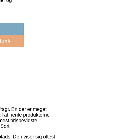
mer og
Link
fragt. En der er meget
til at hente produkterne
 mest prisbevidste
Sort.
plads. Den viser sig oftest