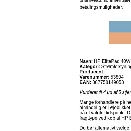
prisniveau, sortimentstø
betalingsmuligheder.
Navn:
HP ElitePad 40W A
Kategori:
Strømforsynin
Producent:
Varenummer:
53804
EAN:
887758149058
Vurderet til
4
ud af 5 stje
Mange forhandlere på nett
almindelig er i øjeblikket
på et valgfrit tidspunkt.
fragttype ved køb af HP 
Du bør alternativt vælge a