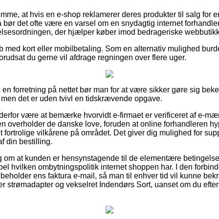
emme, at hvis en e-shop reklamerer deres produkter til salg for 
 så bør det ofte være en varsel om en snydagtig internet forhandler
elsesordningen, der hjælper køber imod bedrageriske webbutikk
køb med kort eller mobilbetaling. Som en alternativ mulighed bu
forudsat du gerne vil afdrage regningen over flere uger.
en forretning på nettet bør man for at være sikker gøre sig bek
 men det er uden tvivl en tidskrævende opgave.
n derfor være at bemærke hvorvidt e-firmaet er verificeret af e-m
n overholder de danske love, foruden at online forhandleren hypp
 fortrolige vilkårene på området. Det giver dig mulighed for suppo
 din bestilling.
lag om at kunden er hensynstagende til de elementære betingelse
el hvilken ombytningspolitik internet shoppen har. I den forbind
ibeholder ens faktura e-mail, så man til enhver tid vil kunne be
 strømadapter og vekselret Indendørs Sort, uanset om du efters