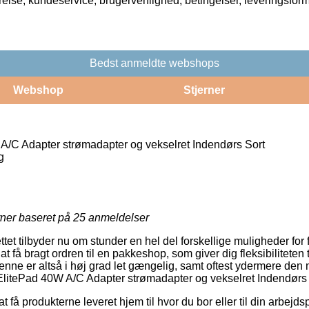
rrelse, kundeservice, brugervenlighed, betingelser, leveringsfor
Bedst anmeldte webshops
Webshop
Stjerner
/C Adapter strømadapter og vekselret Indendørs Sort
g
rner baseret på
25
anmeldelser
et tilbyder nu om stunder en hel del forskellige muligheder for 
 at få bragt ordren til en pakkeshop, som giver dig fleksibiliteten 
 Denne er altså i høj grad let gængelig, samt oftest ydermere den
ElitePad 40W A/C Adapter strømadapter og vekselret Indendørs 
t få produkterne leveret hjem til hvor du bor eller til din arbejds