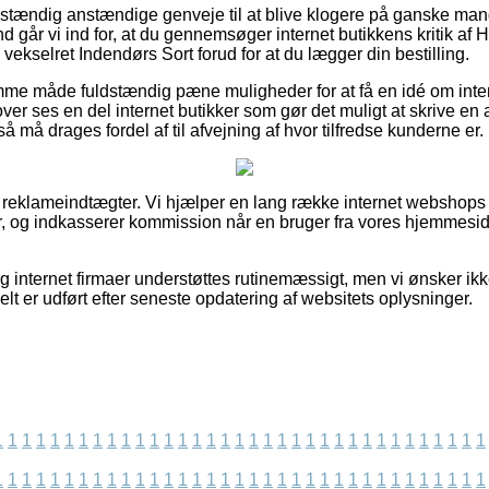
uldstændig anstændige genveje til at blive klogere på ganske m
d går vi ind for, at du gennemsøger internet butikkens kritik a
ekselret Indendørs Sort forud for at du lægger din bestilling.
amme måde fuldstændig pæne muligheder for at få en idé om in
ver ses en del internet butikker som gør det muligt at skrive en
må drages fordel af til afvejning af hvor tilfredse kunderne er.
f reklameindtægter. Vi hjælper en lang række internet webshops
er, og indkasserer kommission når en bruger fra vores hjemmes
 internet firmaer understøttes rutinemæssigt, men vi ønsker ikke 
ielt er udført efter seneste opdatering af websitets oplysninger.
1
1
1
1
1
1
1
1
1
1
1
1
1
1
1
1
1
1
1
1
1
1
1
1
1
1
1
1
1
1
1
1
1
1
1
1
1
1
1
1
1
1
1
1
1
1
1
1
1
1
1
1
1
1
1
1
1
1
1
1
1
1
1
1
1
1
1
1
1
1