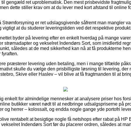
 til gengæld ret uproblematisk. Den mest prisbevidste fragtmulig
men dette stiller krav om at du lever med kort afstand til online 
Strømforsyning er ret udslagsgivende såfremt man mangler vare
 vigtigt at du studerer leveringstiden ved det respektive produkt
 nettet byder på levering efter en enkelt hverdag på mange var
 strømadapter og vekselret Indendørs Sort, som imidlertid regnes
dspunkt, således at de med sikkerhed kan nå at få produkterne hen t
fyraften.
lere præsterer levering uden betaling, men i mange tilfælde påk
ernativt skulle du vælge den prisbilligste løsning til levering, 
ebro, Skive eller Haslev – vil blive at få fragtmanden til at brin
tig enkelt for almindelige mennesker at analysere priser hos forsk
nline butikker været nødt til at nedbringe udsalgspriserne på prod
r og herrer – kolossalt, og endda nogle gange yde portofri lever
 blive rentabelt at besigtige nogle få netshops efter rabat på H
vekselret Indendørs Sort før du placerer ordren, således at man 