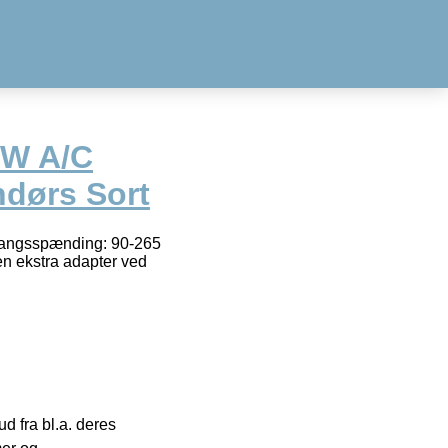
0W A/C
ndørs Sort
dgangsspænding: 90-265
n ekstra adapter ved
 fra bl.a. deres