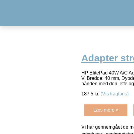
Adapter st
HP ElitePad 40W A/C Ada
V. Bredde: 40 mm, Dybde
hånden med den lette o
187.5
kr.
(Vis fragtpris)
Læs mere »
Vi har gennemgået de mes