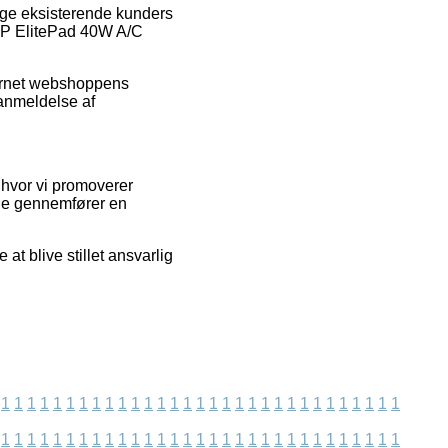
ange eksisterende kunders
f HP ElitePad 40W A/C
ternet webshoppens
 anmeldelse af
 hvor vi promoverer
ide gennemfører en
at blive stillet ansvarlig
1
1
1
1
1
1
1
1
1
1
1
1
1
1
1
1
1
1
1
1
1
1
1
1
1
1
1
1
1
1
1
1
1
1
1
1
1
1
1
1
1
1
1
1
1
1
1
1
1
1
1
1
1
1
1
1
1
1
1
1
1
1