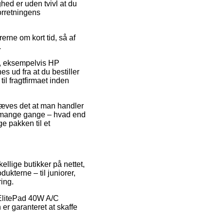
hed er uden tvivl at du
forretningens
rne om kort tid, så af
.
er, eksempelvis HP
 ud fra at du bestiller
il fragtfirmaet inden
ræves det at man handler
der mange gange – hvad end
ge pakken til et
ellige butikker på nettet,
ukterne – til juniorer,
ing.
P ElitePad 40W A/C
er garanteret at skaffe