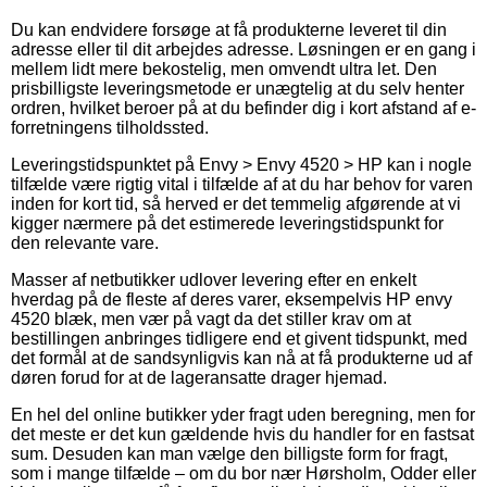
Du kan endvidere forsøge at få produkterne leveret til din
adresse eller til dit arbejdes adresse. Løsningen er en gang i
mellem lidt mere bekostelig, men omvendt ultra let. Den
prisbilligste leveringsmetode er unægtelig at du selv henter
ordren, hvilket beroer på at du befinder dig i kort afstand af e-
forretningens tilholdssted.
Leveringstidspunktet på Envy > Envy 4520 > HP kan i nogle
tilfælde være rigtig vital i tilfælde af at du har behov for varen
inden for kort tid, så herved er det temmelig afgørende at vi
kigger nærmere på det estimerede leveringstidspunkt for
den relevante vare.
Masser af netbutikker udlover levering efter en enkelt
hverdag på de fleste af deres varer, eksempelvis HP envy
4520 blæk, men vær på vagt da det stiller krav om at
bestillingen anbringes tidligere end et givent tidspunkt, med
det formål at de sandsynligvis kan nå at få produkterne ud af
døren forud for at de lageransatte drager hjemad.
En hel del online butikker yder fragt uden beregning, men for
det meste er det kun gældende hvis du handler for en fastsat
sum. Desuden kan man vælge den billigste form for fragt,
som i mange tilfælde – om du bor nær Hørsholm, Odder eller