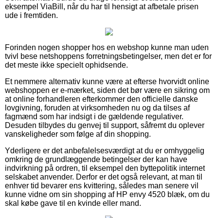
eksempel ViaBill, når du har til hensigt at afbetale prisen
ude i fremtiden.
Forinden nogen shopper hos en webshop kunne man uden
tvivl bese netshoppens forretningsbetingelser, men det er for
det meste ikke specielt ophidsende.
Et nemmere alternativ kunne være at efterse hvorvidt online
webshoppen er e-mærket, siden det bør være en sikring om
at online forhandleren efterkommer den officielle danske
lovgivning, foruden at virksomheden nu og da tilses af
fagmænd som har indsigt i de gældende regulativer.
Desuden tilbydes du genvej til support, såfremt du oplever
vanskeligheder som følge af din shopping.
Yderligere er det anbefalelsesværdigt at du er omhyggelig
omkring de grundlæggende betingelser der kan have
indvirkning på ordren, til eksempel den byttepolitik internet
selskabet anvender. Derfor er det også relevant, at man til
enhver tid bevarer ens kvittering, således man senere vil
kunne vidne om sin shopping af HP envy 4520 blæk, om du
skal købe gave til en kvinde eller mand.