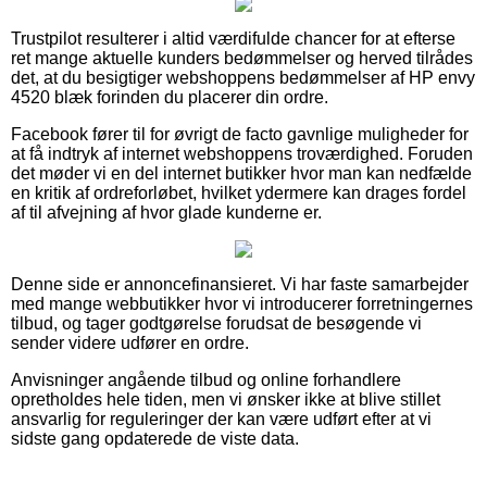
Trustpilot resulterer i altid værdifulde chancer for at efterse
ret mange aktuelle kunders bedømmelser og herved tilrådes
det, at du besigtiger webshoppens bedømmelser af HP envy
4520 blæk forinden du placerer din ordre.
Facebook fører til for øvrigt de facto gavnlige muligheder for
at få indtryk af internet webshoppens troværdighed. Foruden
det møder vi en del internet butikker hvor man kan nedfælde
en kritik af ordreforløbet, hvilket ydermere kan drages fordel
af til afvejning af hvor glade kunderne er.
Denne side er annoncefinansieret. Vi har faste samarbejder
med mange webbutikker hvor vi introducerer forretningernes
tilbud, og tager godtgørelse forudsat de besøgende vi
sender videre udfører en ordre.
Anvisninger angående tilbud og online forhandlere
opretholdes hele tiden, men vi ønsker ikke at blive stillet
ansvarlig for reguleringer der kan være udført efter at vi
sidste gang opdaterede de viste data.