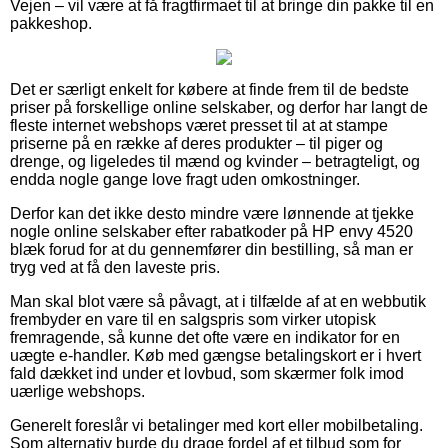
Vejen – vil være at få fragtfirmaet til at bringe din pakke til en
pakkeshop.
Det er særligt enkelt for købere at finde frem til de bedste
priser på forskellige online selskaber, og derfor har langt de
fleste internet webshops været presset til at at stampe
priserne på en række af deres produkter – til piger og
drenge, og ligeledes til mænd og kvinder – betragteligt, og
endda nogle gange love fragt uden omkostninger.
Derfor kan det ikke desto mindre være lønnende at tjekke
nogle online selskaber efter rabatkoder på HP envy 4520
blæk forud for at du gennemfører din bestilling, så man er
tryg ved at få den laveste pris.
Man skal blot være så påvagt, at i tilfælde af at en webbutik
frembyder en vare til en salgspris som virker utopisk
fremragende, så kunne det ofte være en indikator for en
uægte e-handler. Køb med gængse betalingskort er i hvert
fald dækket ind under et lovbud, som skærmer folk imod
uærlige webshops.
Generelt foreslår vi betalinger med kort eller mobilbetaling.
Som alternativ burde du drage fordel af et tilbud som for