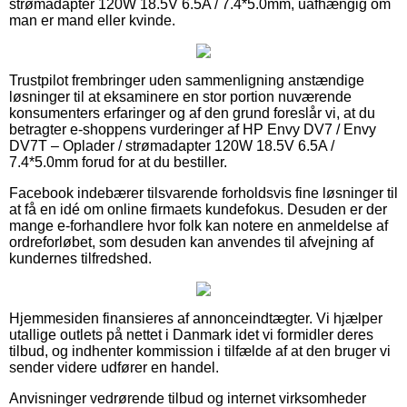
strømadapter 120W 18.5V 6.5A / 7.4*5.0mm, uafhængig om
man er mand eller kvinde.
Trustpilot frembringer uden sammenligning anstændige
løsninger til at eksaminere en stor portion nuværende
konsumenters erfaringer og af den grund foreslår vi, at du
betragter e-shoppens vurderinger af HP Envy DV7 / Envy
DV7T – Oplader / strømadapter 120W 18.5V 6.5A /
7.4*5.0mm forud for at du bestiller.
Facebook indebærer tilsvarende forholdsvis fine løsninger til
at få en idé om online firmaets kundefokus. Desuden er der
mange e-forhandlere hvor folk kan notere en anmeldelse af
ordreforløbet, som desuden kan anvendes til afvejning af
kundernes tilfredshed.
Hjemmesiden finansieres af annonceindtægter. Vi hjælper
utallige outlets på nettet i Danmark idet vi formidler deres
tilbud, og indhenter kommission i tilfælde af at den bruger vi
sender videre udfører en handel.
Anvisninger vedrørende tilbud og internet virksomheder