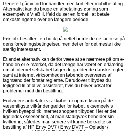
Generelt går vi ind for handler med kort eller mobilbetaling.
Alternativt kan du bruge en afbetalingsløsning som
eksempelvis ViaBill, ifald du ser en fordel i at betale
omkostningerne over en længere periode.
Før folk bestiller i en butik på nettet burde de de facto se på
dens forretningsbetingelser, men det er for det meste ikke
særlig interessant.
Et andet alternativ kan derfor være at se nærmere på om e-
handlen er e-mærket, da det længe har været en erklæring
om at internet selskabet følger de gældende danske regler,
samt at internet virksomheden løbende overværes af
fagmænd der forstår reglerne. Derudover tilbydes du
lejlighed til at blive assisteret, hvis du bliver udsat for
problemer med din bestilling.
Endvidere anbefaler vi at køber er opmærksom på de
væsentligste vilkår der gælder for købet, eksempelvis
hvilken byttepolitik internet shoppen tilbyder. Her er det
ligeledes essesentielt, at man stadigvæk beholder sin
kvittering, således man senere vil kunne bekræfte sin
bestilling af HP Envy DV7 / Envy DV7T – Oplader /