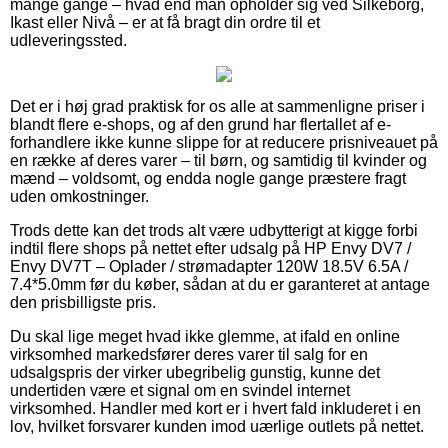
mange gange – hvad end man opholder sig ved Silkeborg,
Ikast eller Nivå – er at få bragt din ordre til et
udleveringssted.
Det er i høj grad praktisk for os alle at sammenligne priser i
blandt flere e-shops, og af den grund har flertallet af e-
forhandlere ikke kunne slippe for at reducere prisniveauet på
en række af deres varer – til børn, og samtidig til kvinder og
mænd – voldsomt, og endda nogle gange præstere fragt
uden omkostninger.
Trods dette kan det trods alt være udbytterigt at kigge forbi
indtil flere shops på nettet efter udsalg på HP Envy DV7 /
Envy DV7T – Oplader / strømadapter 120W 18.5V 6.5A /
7.4*5.0mm før du køber, sådan at du er garanteret at antage
den prisbilligste pris.
Du skal lige meget hvad ikke glemme, at ifald en online
virksomhed markedsfører deres varer til salg for en
udsalgspris der virker ubegribelig gunstig, kunne det
undertiden være et signal om en svindel internet
virksomhed. Handler med kort er i hvert fald inkluderet i en
lov, hvilket forsvarer kunden imod uærlige outlets på nettet.