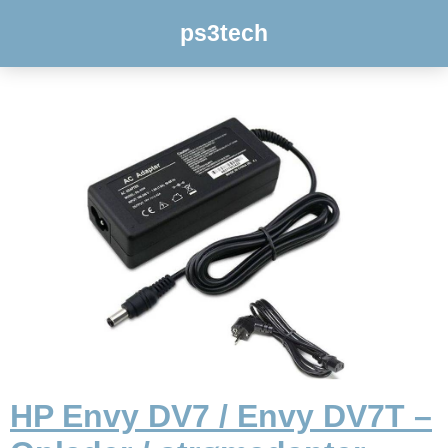
ps3tech
HP Envy DV7 / Envy DV7T –