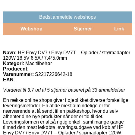
Bedst anmeldte webshops
Webshop
Stjerner
Link
Navn:
HP Envy DV7 / Envy DV7T – Oplader / strømadapter
120W 18.5V 6.5A / 7.4*5.0mm
Kategori:
Mac tilbehør
Producent:
Varenummer:
S2217226642-18
EAN:
Vurderet til
3.7
ud af 5 stjerner baseret på
33
anmeldelser
En række online shops giver i øjeblikket diverse forskellige
leveringsmetoder. En af de mest almindelige er for
nærværende at få sendt til en pakkeshop, hvor du selv
afhenter dine nye produkter når der er tid til det.
Leveringsformen er altså rigtig enkel, samt mange gange
tilmed den mest letkøbte leveringsudgave ved køb af HP
Envy DV7 / Envy DV7T – Oplader / strømadapter 120W