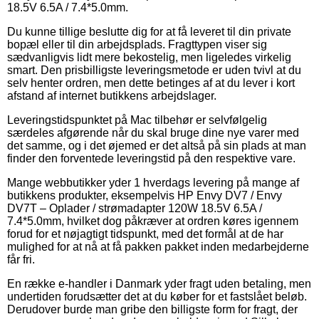
18.5V 6.5A / 7.4*5.0mm.
Du kunne tillige beslutte dig for at få leveret til din private
bopæl eller til din arbejdsplads. Fragttypen viser sig
sædvanligvis lidt mere bekostelig, men ligeledes virkelig
smart. Den prisbilligste leveringsmetode er uden tvivl at du
selv henter ordren, men dette betinges af at du lever i kort
afstand af internet butikkens arbejdslager.
Leveringstidspunktet på Mac tilbehør er selvfølgelig
særdeles afgørende når du skal bruge dine nye varer med
det samme, og i det øjemed er det altså på sin plads at man
finder den forventede leveringstid på den respektive vare.
Mange webbutikker yder 1 hverdags levering på mange af
butikkens produkter, eksempelvis HP Envy DV7 / Envy
DV7T – Oplader / strømadapter 120W 18.5V 6.5A /
7.4*5.0mm, hvilket dog påkræver at ordren køres igennem
forud for et nøjagtigt tidspunkt, med det formål at de har
mulighed for at nå at få pakken pakket inden medarbejderne
får fri.
En række e-handler i Danmark yder fragt uden betaling, men
undertiden forudsætter det at du køber for et fastslået beløb.
Derudover burde man gribe den billigste form for fragt, der