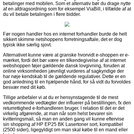
betalinger med mobilen. Som et alternativ bør du drage nytte
af en afdragsordning som for eksempel ViaBill, i tilfælde af at
du vil betale betalingen i flere bidder.
Før nogen handler hos en internet forhandler burde de helt
sikkert skimme netshoppens forretningsaftale, det er dog
typisk ikke særlig sjovt.
Alternativet kunne være at granske hvorvidt e-shoppen er e-
mærket, fordi det bør være en tilkendegivelse af at internet
webshoppen føjer gældende dansk lovgivning, foruden at
online virksomheden jævnligt vurderes af sagkyndige der
har nøje kendskab til de gældende regulativer. Dette er en
god anledning til en hjælpende hånd, for så vidt du forvoldes
besvær med dit køb.
Tillige anbefaler vi at du er hensynstagende til de mest
vedkommende vedtægter der influerer på bestillingen, fx den
returrettighed e-forhandleren bruger. I relation til det er det
virkelig afgørende, at man når som helst bevarer sin
kvitteringsmail, så man en anden gang vil kunne eftervise
sin shopping af HP EP25 BK Lasertoner sort, kompatibel
(2500 sider), ligegyldigt om man skal købe til en mand eller