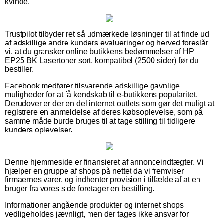
kvinde.
Trustpilot tilbyder ret så udmærkede løsninger til at finde ud
af adskillige andre kunders evalueringer og herved foreslår
vi, at du gransker online butikkens bedømmelser af HP
EP25 BK Lasertoner sort, kompatibel (2500 sider) før du
bestiller.
Facebook medfører tilsvarende adskillige gavnlige
muligheder for at få kendskab til e-butikkens popularitet.
Derudover er der en del internet outlets som gør det muligt at
registrere en anmeldelse af deres købsoplevelse, som på
samme måde burde bruges til at tage stilling til tidligere
kunders oplevelser.
Denne hjemmeside er finansieret af annonceindtægter. Vi
hjælper en gruppe af shops på nettet da vi fremviser
firmaernes varer, og indhenter provision i tilfælde af at en
bruger fra vores side foretager en bestilling.
Informationer angående produkter og internet shops
vedligeholdes jævnligt, men der tages ikke ansvar for