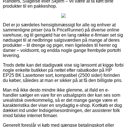
Randers, Slagelse eller Skjern – vil være at få kørt dine
produkter til en pakkeshop.
Det er jo særdeles hensigtsmæssigt for alle og enhver at
sammenligne priser (via fx PriceRunner) på diverse online
varehuse, og til gengæld har en lang række e-firmaer set sig
nødsaget til at nedbringe salgsværdien på mange af deres
produkter – til drenge og piger, men ligeledes til herrer og
damer – voldsomt, og endda nogle gange frembyde portofri
levering.
Trods dette kan det stadigvæk vise sig lønsomt at kigge forbi
nogle enkelte butikker på nettet efter rabatkoder på HP
EP25 BK Lasertoner sort, kompatibel (2500 sider) forinden
du køber, således at man er sikker på at få den billigste pris.
Man må ikke desto mindre ikke glemme, at ifald en e-
handler sælger en vare for en udsalgspris der kan ses som
urealistisk overkommelig, så er det mange gange være et
karakteristika der viser en snydagtig e-shop. Kortkøb er dog
dækket ind under Indsigelsesordningen, der assisterer folk
imod falske internet firmaer.
Generelt foreslår vi køb med gængse betalingskort eller