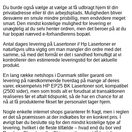
Du burde også vælge at vælge at få udbragt hjem til din
privatadresse eller til din arbejdsplads. Muligheden bliver
desværre en smule mindre prisbillig, men endvidere meget
smart. Den mindst kostelige mulighed for levering er
unægtelig at du selv henter ordren, men det beroer på at du
har bopæl nærved e-forhandlerens bopæl.
Antal dages levering på Lasertoner // Hp Lasertoner er
naturligvis ultra vigtig om man mangler din ordre med det
samme, så med det formål er det i sandhed fornuftigt at vi
kontrollerer den estimerede leveringstid for det aktuelle
produkt.
En lang række netshops i Danmark stiller garanti om
levering på næstkommende hverdag på mange af deres
varer, eksempelvis HP EP25 BK Lasertoner sort, kompatibel
(2500 sider), men som trods alt er forudsat at transaktionen
realiseres før et aftalt tidspunkt, så de har en chance for at
nå at få produkterne fikset før personalet tager hjem.
Nogle enkelte internet shops garanterer fri fragt, men i reglen
er det så præmissen at der indkøbes for en konkret pris. I
øvrigt bør du beslutte sig for den mindst kostelige type af
levering, hvilket i de fleste tilfælde – hvad end du bor ved