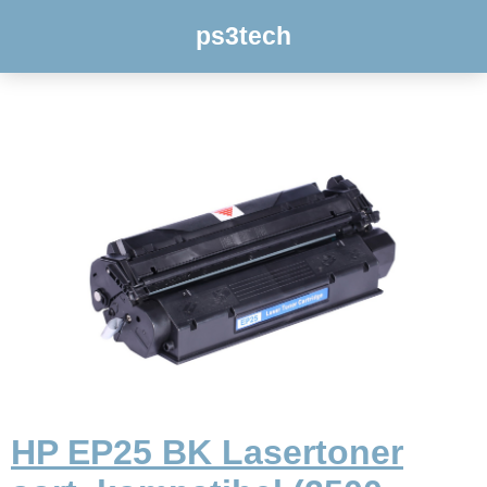
ps3tech
HP EP25 BK Lasertoner