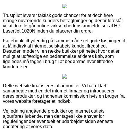
Trustpilot leverer faktisk gode chancer for at dechifrere
mange nuværende kunders betragtninger og derfor foreslår
vi, at du eftergår online virksomhedens anmeldelser af HP
LaserJet 1020N inden du placerer din ordre.
Facebook tilbyder dig på samme måde ret gode løsninger til
at få indtryk af internet selskabets kundetilfredshed.
Desuden møder vi en række butikker på nettet hvor det er
muligt at udfærdige en bedømmelse af deres køb, som
ligeledes må tages i brug til at bedømme hvor tilfredse
kunderne er.
Dette website finansieres af annoncer. Vi har et tæt
samarbejde med en del internet firmaer og introducerer
deres produkter, og indhenter kommission hvis en bruger fra
vores website foretager et indkøb.
Vejledning angående produkter og internet outlets
ajourføres løbende, men der tages ikke ansvar for
reguleringer der eventuelt er udarbejdet siden seneste
opdatering af vores data.