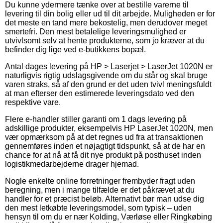
Du kunne ydermere tænke over at bestille varerne til
levering til din bolig eller ud til dit arbejde. Muligheden er for
det meste en tand mere bekostelig, men derudover meget
smertefri. Den mest betalelige leveringsmulighed er
utvivlsomt selv at hente produkterne, som jo kræver at du
befinder dig lige ved e-butikkens bopæl.
Antal dages levering på HP > Laserjet > LaserJet 1020N er
naturligvis rigtig udslagsgivende om du står og skal bruge
varen straks, så af den grund er det uden tvivl meningsfuldt
at man efterser den estimerede leveringsdato ved den
respektive vare.
Flere e-handler stiller garanti om 1 dags levering på
adskillige produkter, eksempelvis HP LaserJet 1020N, men
vær opmærksom på at det regnes ud fra at transaktionen
gennemføres inden et nøjagtigt tidspunkt, så at de har en
chance for at nå at få dit nye produkt på posthuset inden
logistikmedarbejderne drager hjemad.
Nogle enkelte online forretninger frembyder fragt uden
beregning, men i mange tilfælde er det påkrævet at du
handler for et præcist beløb. Alternativt bør man udse dig
den mest letkøbte leveringsmodel, som typisk – uden
hensyn til om du er nær Kolding, Værløse eller Ringkøbing