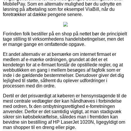
MobilePay. Som en alternativ mulighed bør du udnytte en
løsning på afbetaling som for eksempel ViaBill, når du
foretrækker at dække pengene senere.
Forinden folk bestiller på en shop på nettet bør de principielt
tage stilling til virksomhedens handelsbetingelser, men det
er mange gange en omfattende opgave.
Et andet alternativ er at bemærke om internet firmaet er
medlem af e-mærke ordningen, grundet at det er et
kendetegn for at e-firmaet forstår de opstillede regler, og at
webbutikken en gang i mellem besøges af fagfolk som er
inde i de gældende bestemmelser. Derudover giver det dig
lejlighed til støtte, såfremt du oplever udfordringer i
processen med din ordre.
Dertil er det prisværdigt at køberen er hensynstagende til de
mest centrale vedtægter der kan håndhæves i forbindelse
med ordren, fx den ombytningsrettighed e-forretningen
anvender. Derfor er det samtidig vigtigt, at man stadigvæk
sikrer sin købsbekræftelse, således man i fremtiden kan
bevidne sin bestilling af HP LaserJet 1020N, ligegyldigt om
man shopper til en dreng eller pige.