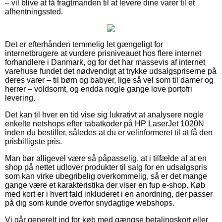
– vil blive at få fragtmanden til at levere dine varer til et
afhentningssted.
Det er efterhånden temmelig let gængeligt for
internetbrugere at vurdere prisniveauet hos flere internet
forhandlere i Danmark, og for det har massevis af internet
varehuse fundet det nødvendigt at trykke udsalgspriserne på
deres varer – til børn og babyer, lige så vel som til damer og
herrer – voldsomt, og endda nogle gange love portofri
levering.
Det kan til hver en tid vise sig lukrativt at analysere nogle
enkelte netshops efter rabatkoder på HP LaserJet 1020N
inden du bestiller, således at du er velinformeret til at få den
prisbilligste pris.
Man bør alligevel være så påpasselig, at i tilfælde af at en
shop på nettet udlover produkter til salg for en udsalgspris
som kan virke ubegribelig overkommelig, så er det mange
gange være et karakteristika der viser en fup e-shop. Køb
med kort er i hvert fald inkluderet i en anordning, der passer
på dig som kunde overfor snydagtige webshops.
Vi går generelt ind for køb med gængse betalingskort eller