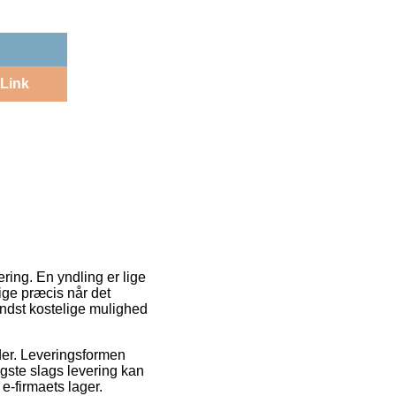
Link
ring. En yndling er lige
lige præcis når det
indst kostelige mulighed
jder. Leveringsformen
igste slags levering kan
e-firmaets lager.