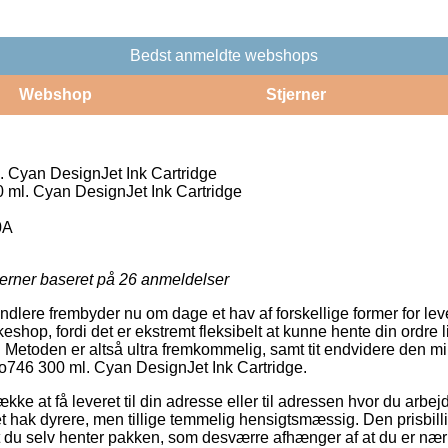
Bedst anmeldte webshops
Webshop
Stjerner
 Cyan DesignJet Ink Cartridge
ml. Cyan DesignJet Ink Cartridge
0A
jerner baseret på
26
anmeldelser
lere frembyder nu om dage et hav af forskellige former for leve
kkeshop, fordi det er ekstremt fleksibelt at kunne hente din ordre 
r. Metoden er altså ultra fremkommelig, samt tit endvidere den m
No746 300 ml. Cyan DesignJet Ink Cartridge.
ke at få leveret til din adresse eller til adressen hvor du arbe
t hak dyrere, men tillige temmelig hensigtsmæssig. Den prisbill
 du selv henter pakken, som desværre afhænger af at du er nær 