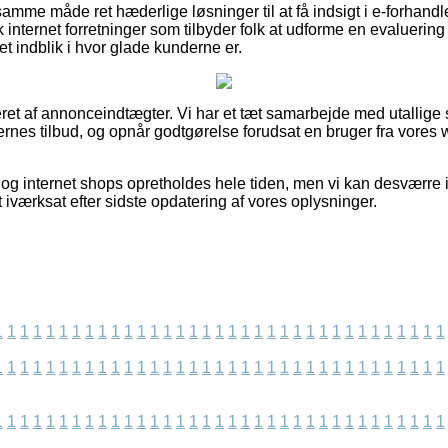
mme måde ret hæderlige løsninger til at få indsigt i e-forhand
 internet forretninger som tilbyder folk at udforme en evaluering 
å et indblik i hvor glade kunderne er.
eret af annonceindtægter. Vi har et tæt samarbejde med utallige 
nes tilbud, og opnår godtgørelse forudsat en bruger fra vores
og internet shops opretholdes hele tiden, men vi kan desværre 
t iværksat efter sidste opdatering af vores oplysninger.
1
1
1
1
1
1
1
1
1
1
1
1
1
1
1
1
1
1
1
1
1
1
1
1
1
1
1
1
1
1
1
1
1
1
1
1
1
1
1
1
1
1
1
1
1
1
1
1
1
1
1
1
1
1
1
1
1
1
1
1
1
1
1
1
1
1
1
1
1
1
1
1
1
1
1
1
1
1
1
1
1
1
1
1
1
1
1
1
1
1
1
1
1
1
1
1
1
1
1
1
1
1
1
1
1