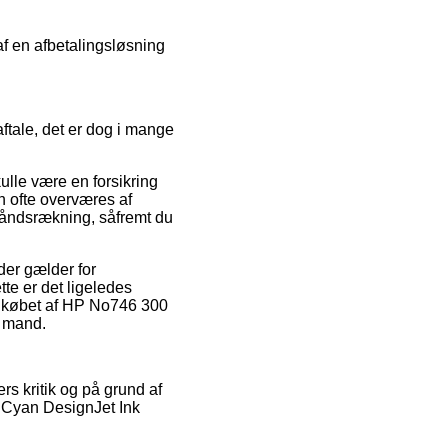
 af en afbetalingsløsning
aftale, det er dog i mange
ulle være en forsikring
n ofte overværes af
håndsrækning, såfremt du
der gælder for
tte er det ligeledes
om købet af HP No746 300
r mand.
rs kritik og på grund af
l. Cyan DesignJet Ink