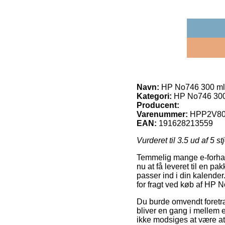
Navn:
HP No746 300 ml.
Kategori:
HP No746 300 
Producent:
Varenummer:
HPP2V8
EAN:
191628213559
Vurderet til
3.5
ud af 5 st
Temmelig mange e-forhand
nu at få leveret til en pa
passer ind i din kalende
for fragt ved køb af HP 
Du burde omvendt foretræk
bliver en gang i mellem e
ikke modsiges at være at