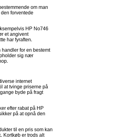
mt bestemmende om man
er den forventede
, eksempelvis HP No746
ør et angivent
te har fyraften.
n handler for en bestemt
opholder sig nær
hop.
diverse internet
l at tvinge priserne på
e gange byde på fragt
ker efter rabat på HP
åsikker på at opnå den
ukter til en pris som kan
. Kortkøb er trods alt