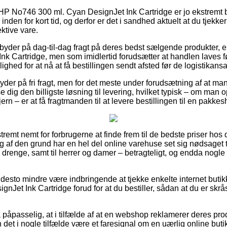
 HP No746 300 ml. Cyan DesignJet Ink Cartridge er jo ekstre
inden for kort tid, og derfor er det i sandhed aktuelt at du tjekk
ktive vare.
byder på dag-til-dag fragt på deres bedst sælgende produkter
nk Cartridge, men som imidlertid forudsætter at handlen laves f
ghed for at nå at få bestillingen sendt afsted før de logistikansat
der på fri fragt, men for det meste under forudsætning af at ma
dig den billigste løsning til levering, hvilket typisk – om man 
ern – er at få fragtmanden til at levere bestillingen til en pakkes
tremt nemt for forbrugerne at finde frem til de bedste priser hos 
 af den grund har en hel del online varehuse set sig nødsaget ti
g drenge, samt til herrer og damer – betragteligt, og endda nogl
desto mindre være indbringende at tjekke enkelte internet butik
Jet Ink Cartridge forud for at du bestiller, sådan at du er skr
påpasselig, at i tilfælde af at en webshop reklamerer deres prod
det i nogle tilfælde være et faresignal om en uærlig online butik