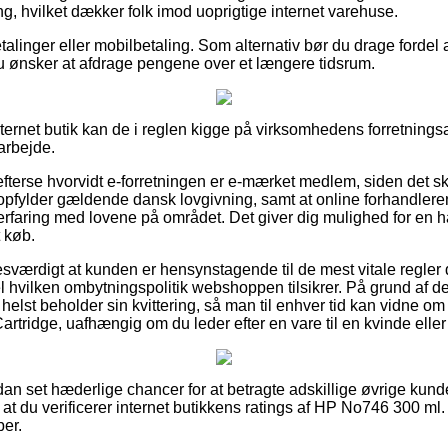
ng, hvilket dækker folk imod uoprigtige internet varehuse.
betalinger eller mobilbetaling. Som alternativ bør du drage fordel
 du ønsker at afdrage pengene over et længere tidsrum.
 internet butik kan de i reglen kigge på virksomhedens forretnings
arbejde.
efterse hvorvidt e-forretningen er e-mærket medlem, siden det sk
 opfylder gældende dansk lovgivning, samt at online forhandlere
erfaring med lovene på området. Det giver dig mulighed for en 
 køb.
esværdigt at kunden er hensynstagende til de mest vitale regler 
l hvilken ombytningspolitik webshoppen tilsikrer. På grund af de
 helst beholder sin kvittering, så man til enhver tid kan vidne 
artridge, uafhængig om du leder efter en vare til en kvinde elle
dan set hæderlige chancer for at betragte adskillige øvrige kunde
om, at du verificerer internet butikkens ratings af HP No746 300 m
ber.