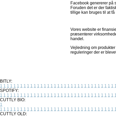
Facebook genererer på sa
Foruden det er der faktisk
tillige kan bruges til at f
Vores website er finansi
præsenterer virksomheder
handel.
Vejledning om produkter 
reguleringer der er bleve
BITLY:
1
1
1
1
1
1
1
1
1
1
1
1
1
1
1
1
1
1
1
1
1
1
1
1
1
1
1
1
1
1
1
1
1
1
SPOTIFY:
1
1
1
1
1
1
1
1
1
1
1
1
1
1
1
1
1
1
1
1
1
1
1
1
1
1
1
1
1
1
1
1
1
1
CUTTLY BIO:
1
1
1
1
1
1
1
1
1
1
1
1
1
1
1
1
1
1
1
1
1
1
1
1
1
1
1
1
1
1
1
1
1
1
1
CUTTLY OLD: