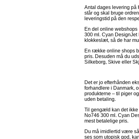
Antal dages levering på
står og skal bruge ordren 
leveringstid på den respe
En del online webshops 
300 ml. Cyan DesignJet I
klokkeslæt, så de har muli
En række online shops by
pris. Desuden må du udse 
Silkeborg, Skive eller Skj
Det er jo efterhånden eks
forhandlere i Danmark, og
produkterne – til piger o
uden betaling.
Til gengæld kan det ikke 
No746 300 ml. Cyan Design
mest betalelige pris.
Du må imidlertid være så 
ses som utopisk god, kan 