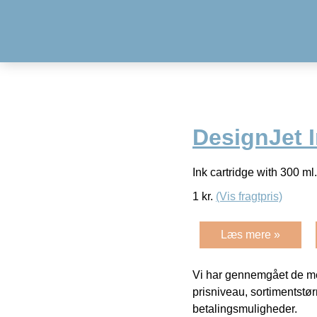
DesignJet I
Ink cartridge with 300 m
1
kr.
(Vis fragtpris)
Læs mere »
Vi har gennemgået de mes
prisniveau, sortimentstø
betalingsmuligheder.