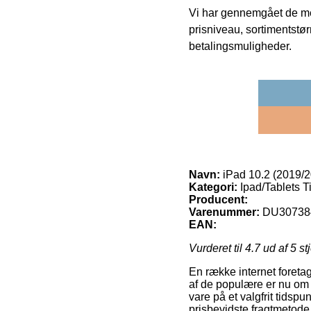
Vi har gennemgået de mes
prisniveau, sortimentstø
betalingsmuligheder.
Navn:
iPad 10.2 (2019/
Kategori:
Ipad/Tablets T
Producent:
Varenummer:
DU30738
EAN:
Vurderet til
4.7
ud af 5 st
En række internet foreta
af de populære er nu om s
vare på et valgfrit tids
prisbevidste fragtmetod