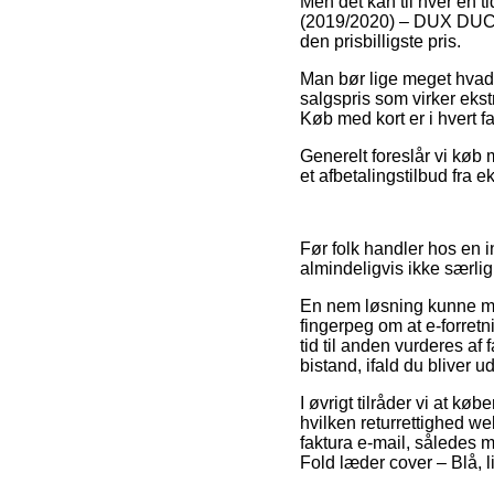
Men det kan til hver en t
(2019/2020) – DUX DUCIS
den prisbilligste pris.
Man bør lige meget hvad v
salgspris som virker eks
Køb med kort er i hvert fa
Generelt foreslår vi køb
et afbetalingstilbud fra e
Før folk handler hos en in
almindeligvis ikke særlig
En nem løsning kunne mås
fingerpeg om at e-forret
tid til anden vurderes af
bistand, ifald du bliver u
I øvrigt tilråder vi at k
hvilken returrettighed we
faktura e-mail, således
Fold læder cover – Blå, l