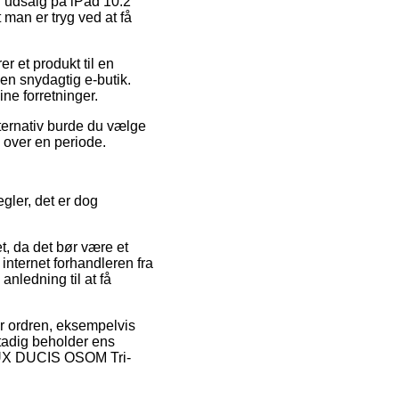
er udsalg på iPad 10.2
an er tryg ved at få
r et produkt til en
en snydagtig e-butik.
ine forretninger.
ternativ burde du vælge
n over en periode.
egler, det er dog
t, da det bør være et
internet forhandleren fra
nledning til at få
or ordren, eksempelvis
stadig beholder ens
 DUX DUCIS OSOM Tri-