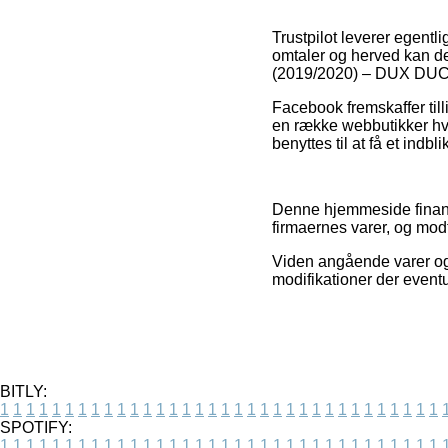
Trustpilot leverer egent
omtaler og herved kan de
(2019/2020) – DUX DUCIS
Facebook fremskaffer till
en række webbutikker hvo
benyttes til at få et indbl
Denne hjemmeside finansi
firmaernes varer, og mod
Viden angående varer og 
modifikationer der event
BITLY:
1
1
1
1
1
1
1
1
1
1
1
1
1
1
1
1
1
1
1
1
1
1
1
1
1
1
1
1
1
1
1
1
1
1
SPOTIFY:
1
1
1
1
1
1
1
1
1
1
1
1
1
1
1
1
1
1
1
1
1
1
1
1
1
1
1
1
1
1
1
1
1
1