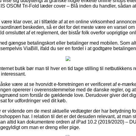
id vise sig udbytterigt at granske nogle enkelte online shops eft
 OSOM Tri-Fold læder cover – Blå inden du handler, sådan at m
ære klar over, at i tilfælde af at en online virksomhed annoncere
traordinært beskeden, så er det for det meste være en varsel om 
ld omsluttet af et reglement, der bistår folk overfor uoprigtige onl
 med gængse betalingskort eller betalinger med mobilen. Som al
ksempelvis ViaBill, ifald du ser en fordel i at godtgøre betalinge
ternet butik bør man til hver en tid tage stilling til netbutikkens r
 interessant.
ke være at se hvorvidt e-forretningen er verificeret af e-mærke
ningen opererer i overensstemmelse med de danske regler, og at 
 fagmænd som forstår de gældende love. Derudover giver det dig a
dsat for udfordringer ved dit køb.
øber er vidende om de mest aktuelle vedtægter der har betydning f
bshoppen har. I relation til det er det desuden relevant, at man 
 man altid kan dokumentere ordren af iPad 10.2 (2019/2020) –
igegyldigt om man er dreng eller pige.