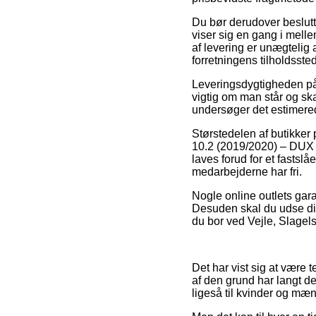
Du bør derudover beslutte 
viser sig en gang i melle
af levering er unægtelig 
forretningens tilholdssted
Leveringsdygtigheden på 
vigtig om man står og ska
undersøger det estimere
Størstedelen af butikker 
10.2 (2019/2020) – DUX 
laves forud for et fastslå
medarbejderne har fri.
Nogle online outlets gara
Desuden skal du udse dig
du bor ved Vejle, Slagelse
Det har vist sig at være 
af den grund har langt de 
ligeså til kvinder og mæ