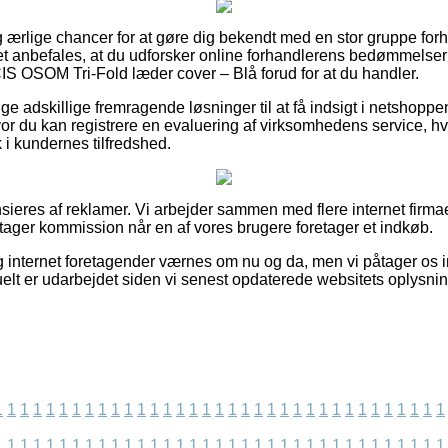
lig ærlige chancer for at gøre dig bekendt med en stor gruppe f
t anbefales, at du udforsker online forhandlerens bedømmelser
 OSOM Tri-Fold læder cover – Blå forud for at du handler.
ige adskillige fremragende løsninger til at få indsigt i netshopp
r du kan registrere en evaluering af virksomhedens service, hvi
ik i kundernes tilfredshed.
eres af reklamer. Vi arbejder sammen med flere internet firmae
tager kommission når en af vores brugere foretager et indkøb.
internet foretagender værnes om nu og da, men vi påtager os in
uelt er udarbejdet siden vi senest opdaterede websitets oplysnin
1
1
1
1
1
1
1
1
1
1
1
1
1
1
1
1
1
1
1
1
1
1
1
1
1
1
1
1
1
1
1
1
1
1
1
1
1
1
1
1
1
1
1
1
1
1
1
1
1
1
1
1
1
1
1
1
1
1
1
1
1
1
1
1
1
1
1
1
1
1