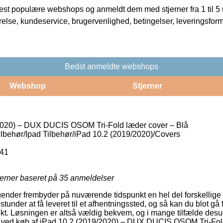
t populære webshops og anmeldt dem med stjerner fra 1 til 5 ud
rrelse, kundeservice, brugervenlighed, betingelser, leveringsfor
Bedst anmeldte webshops
Webshop
Stjerner
2020) – DUX DUCIS OSOM Tri-Fold læder cover – Blå
ilbehør/Ipad Tilbehør/iPad 10.2 (2019/2020)/Covers
41
jerner baseret på
35
anmeldelser
gender frembyder på nuværende tidspunkt en hel del forskellige 
tunder at få leveret til et afhentningssted, og så kan du blot gå 
punkt. Løsningen er altså vældig bekvem, og i mange tilfælde de
e ved køb af iPad 10.2 (2019/2020) – DUX DUCIS OSOM Tri-Fold