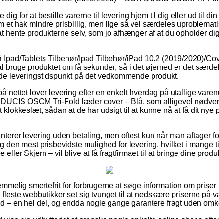
dig for at bestille varerne til levering hjem til dig eller ud til d
m et hak mindre prisbillig, men lige så vel særdeles uproblematis
at hente produkterne selv, som jo afhænger af at du opholder dig
.
Ipad/Tablets Tilbehør/Ipad Tilbehør/iPad 10.2 (2019/2020)/Cover
l bruge produktet om få sekunder, så i det øjemed er det særdele
de leveringstidspunkt på det vedkommende produkt.
på nettet lover levering efter en enkelt hverdag på utallige var
DUCIS OSOM Tri-Fold læder cover – Blå, som alligevel nødvend
et klokkeslæt, sådan at de har udsigt til at kunne nå at få dit nye
nterer levering uden betaling, men oftest kun når man aftager for
 den mest prisbevidste mulighed for levering, hvilket i mange ti
 eller Skjern – vil blive at få fragtfirmaet til at bringe dine prod
temmelig smertefrit for forbrugerne at søge information om priser
fleste webbutikker set sig tvunget til at nedskære priserne på var
nd – en hel del, og endda nogle gange garantere fragt uden omk