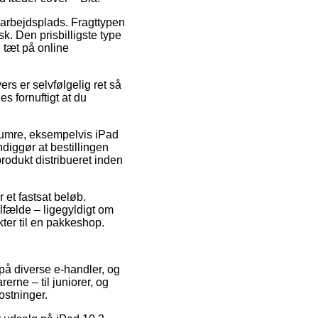
in arbejdsplads. Fragttypen
k. Den prisbilligste type
 tæt på online
s er selvfølgelig ret så
s fornuftigt at du
enumre, eksempelvis iPad
iggør at bestillingen
 produkt distribueret inden
 et fastsat beløb.
lfælde – ligegyldigt om
ukter til en pakkeshop.
 på diverse e-handler, og
erne – til juniorer, og
ostninger.