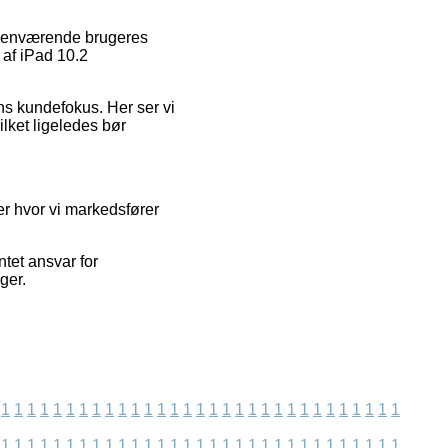
orhenværende brugeres
 af iPad 10.2
ens kundefokus. Her ser vi
lket ligeledes bør
r hvor vi markedsfører
tet ansvar for
ger.
1
1
1
1
1
1
1
1
1
1
1
1
1
1
1
1
1
1
1
1
1
1
1
1
1
1
1
1
1
1
1
1
1
1
1
1
1
1
1
1
1
1
1
1
1
1
1
1
1
1
1
1
1
1
1
1
1
1
1
1
1
1