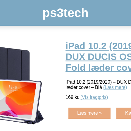
ps3tech
iPad 10.2 (201
DUX DUCIS OS
Fold læder cov
iPad 10.2 (2019/2020) – DUX 
læder cover – Blå
(Læs mere)
169
kr.
(Vis fragtpris)
Læs mere »
Kø