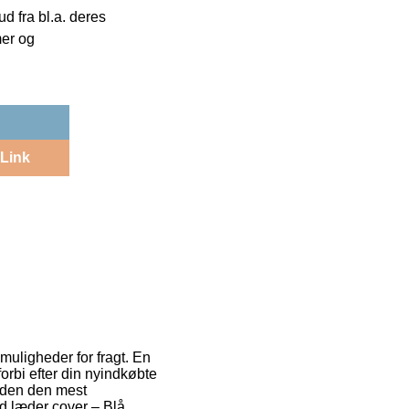
 fra bl.a. deres
mer og
Link
muligheder for fragt. En
forbi efter din nyindkøbte
suden den mest
 læder cover – Blå.