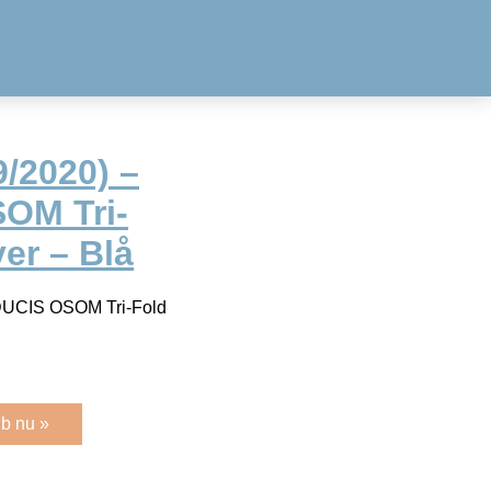
9/2020) –
OM Tri-
er – Blå
DUCIS OSOM Tri-Fold
b nu »