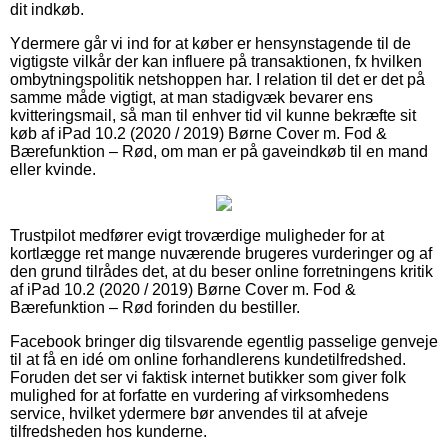
dit indkøb.
Ydermere går vi ind for at køber er hensynstagende til de
vigtigste vilkår der kan influere på transaktionen, fx hvilken
ombytningspolitik netshoppen har. I relation til det er det på
samme måde vigtigt, at man stadigvæk bevarer ens
kvitteringsmail, så man til enhver tid vil kunne bekræfte sit
køb af iPad 10.2 (2020 / 2019) Børne Cover m. Fod &
Bærefunktion – Rød, om man er på gaveindkøb til en mand
eller kvinde.
Trustpilot medfører evigt troværdige muligheder for at
kortlægge ret mange nuværende brugeres vurderinger og af
den grund tilrådes det, at du beser online forretningens kritik
af iPad 10.2 (2020 / 2019) Børne Cover m. Fod &
Bærefunktion – Rød forinden du bestiller.
Facebook bringer dig tilsvarende egentlig passelige genveje
til at få en idé om online forhandlerens kundetilfredshed.
Foruden det ser vi faktisk internet butikker som giver folk
mulighed for at forfatte en vurdering af virksomhedens
service, hvilket ydermere bør anvendes til at afveje
tilfredsheden hos kunderne.