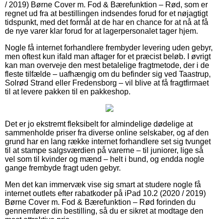
/ 2019) Børne Cover m. Fod & Bærefunktion – Rød, som er
regnet ud fra at bestillingen indsendes forud for et nøjagtigt
tidspunkt, med det formål at de har en chance for at nå at få
de nye varer klar forud for at lagerpersonalet tager hjem.
Nogle få internet forhandlere frembyder levering uden gebyr,
men oftest kun ifald man aftager for et præcist beløb. I øvrigt
kan man overveje den mest betalelige fragtmetode, der i de
fleste tilfælde – uafhængig om du befinder sig ved Taastrup,
Solrød Strand eller Fredensborg – vil blive at få fragtfirmaet
til at levere pakken til en pakkeshop.
Det er jo ekstremt fleksibelt for almindelige dødelige at
sammenholde priser fra diverse online selskaber, og af den
grund har en lang række internet forhandlere set sig tvunget
til at stampe salgsværdien på varerne – til juniorer, lige så
vel som til kvinder og mænd – helt i bund, og endda nogle
gange frembyde fragt uden gebyr.
Men det kan immervæk vise sig smart at studere nogle få
internet outlets efter rabatkoder på iPad 10.2 (2020 / 2019)
Børne Cover m. Fod & Bærefunktion – Rød forinden du
gennemfører din bestilling, så du er sikret at modtage den