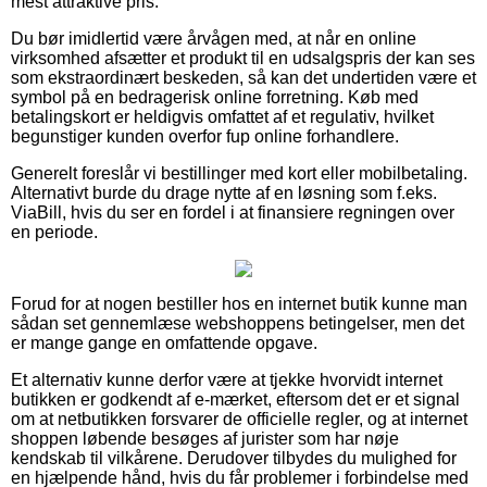
mest attraktive pris.
Du bør imidlertid være årvågen med, at når en online
virksomhed afsætter et produkt til en udsalgspris der kan ses
som ekstraordinært beskeden, så kan det undertiden være et
symbol på en bedragerisk online forretning. Køb med
betalingskort er heldigvis omfattet af et regulativ, hvilket
begunstiger kunden overfor fup online forhandlere.
Generelt foreslår vi bestillinger med kort eller mobilbetaling.
Alternativt burde du drage nytte af en løsning som f.eks.
ViaBill, hvis du ser en fordel i at finansiere regningen over
en periode.
Forud for at nogen bestiller hos en internet butik kunne man
sådan set gennemlæse webshoppens betingelser, men det
er mange gange en omfattende opgave.
Et alternativ kunne derfor være at tjekke hvorvidt internet
butikken er godkendt af e-mærket, eftersom det er et signal
om at netbutikken forsvarer de officielle regler, og at internet
shoppen løbende besøges af jurister som har nøje
kendskab til vilkårene. Derudover tilbydes du mulighed for
en hjælpende hånd, hvis du får problemer i forbindelse med