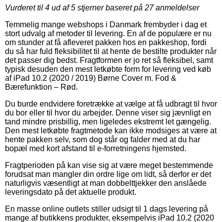
Vurderet til
4
ud af 5 stjerner baseret på
27
anmeldelser
Temmelig mange webshops i Danmark frembyder i dag et
stort udvalg af metoder til levering. En af de populære er nu
om stunder at få afleveret pakken hos en pakkeshop, fordi
du så har fuld fleksibilitet til at hente de bestilte produkter når
det passer dig bedst. Fragtformen er jo ret så fleksibel, samt
typisk desuden den mest letkøbte form for levering ved køb
af iPad 10.2 (2020 / 2019) Børne Cover m. Fod &
Bærefunktion – Rød.
Du burde endvidere foretrække at vælge at få udbragt til hvor
du bor eller til hvor du arbejder. Denne viser sig jævnligt en
tand mindre prisbillig, men ligeledes ekstremt let gængelig.
Den mest letkøbte fragtmetode kan ikke modsiges at være at
hente pakken selv, som dog står og falder med at du har
bopæl med kort afstand til e-forretningens hjemsted.
Fragtperioden på kan vise sig at være meget bestemmende
forudsat man mangler din ordre lige om lidt, så derfor er det
naturligvis væsentligt at man dobbelttjekker den anslåede
leveringsdato på det aktuelle produkt.
En masse online outlets stiller udsigt til 1 dags levering på
mange af butikkens produkter, eksempelvis iPad 10.2 (2020