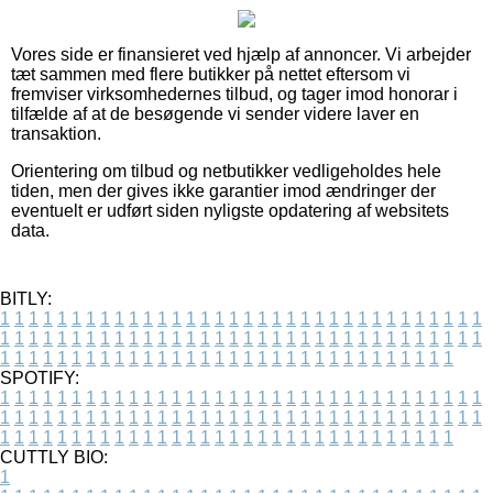
Vores side er finansieret ved hjælp af annoncer. Vi arbejder
tæt sammen med flere butikker på nettet eftersom vi
fremviser virksomhedernes tilbud, og tager imod honorar i
tilfælde af at de besøgende vi sender videre laver en
transaktion.
Orientering om tilbud og netbutikker vedligeholdes hele
tiden, men der gives ikke garantier imod ændringer der
eventuelt er udført siden nyligste opdatering af websitets
data.
BITLY:
1
1
1
1
1
1
1
1
1
1
1
1
1
1
1
1
1
1
1
1
1
1
1
1
1
1
1
1
1
1
1
1
1
1
1
1
1
1
1
1
1
1
1
1
1
1
1
1
1
1
1
1
1
1
1
1
1
1
1
1
1
1
1
1
1
1
1
1
1
1
1
1
1
1
1
1
1
1
1
1
1
1
1
1
1
1
1
1
1
1
1
1
1
1
1
1
1
1
1
1
SPOTIFY:
1
1
1
1
1
1
1
1
1
1
1
1
1
1
1
1
1
1
1
1
1
1
1
1
1
1
1
1
1
1
1
1
1
1
1
1
1
1
1
1
1
1
1
1
1
1
1
1
1
1
1
1
1
1
1
1
1
1
1
1
1
1
1
1
1
1
1
1
1
1
1
1
1
1
1
1
1
1
1
1
1
1
1
1
1
1
1
1
1
1
1
1
1
1
1
1
1
1
1
1
CUTTLY BIO:
1